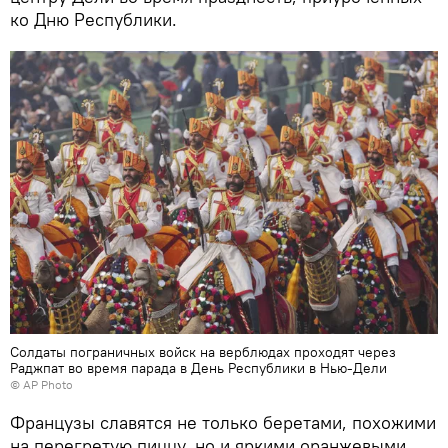
ко Дню Республики.
Солдаты пограничных войск на верблюдах проходят через
Раджпат во время парада в День Республики в Нью-Дели
© AP Photo
Французы славятся не только беретами, похожими
на перегретую пиццу, но и яркими оранжевыми…