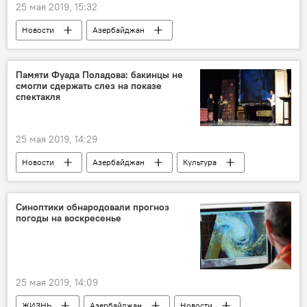
25 мая 2019, 15:32
Новости
Азербайджан
Новости мира
Спорт
ЖИЗНЬ
Политика
Финал Лиги Европы в Баку
Памяти Фуада Поладова: бакинцы не
смогли сдержать слез на показе
спектакля
25 мая 2019, 14:29
Новости
Азербайджан
Культура
ЖИЗНЬ
Фуад Поладов
спектакль
За кулисами и в свете софитов
Синоптики обнародовали прогноз
погоды на воскресенье
25 мая 2019, 14:09
ЖИЗНЬ
Азербайджан
Новости