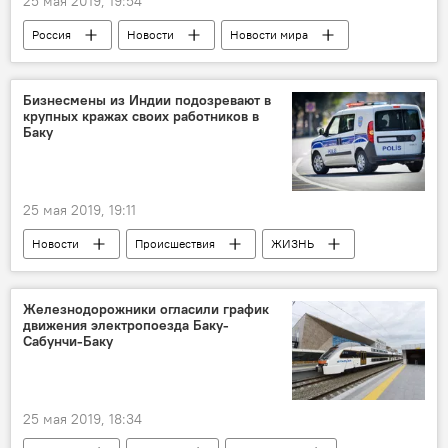
25 мая 2019, 19:54
Россия
Новости
Новости мира
Политика
Ядерная реакция: какая судьба ждет сделку с Ираном
Бизнесмены из Индии подозревают в
крупных кражах своих работников в
Россия
Иран
Ядерная сделка
Баку
Сергей Рябков
25 мая 2019, 19:11
Новости
Происшествия
ЖИЗНЬ
Кража
бизнес
бытовая техника
Баку
Происшествия в Азербайджане
Железнодорожники огласили график
движения электропоезда Баку-
Сабунчи-Баку
25 мая 2019, 18:34