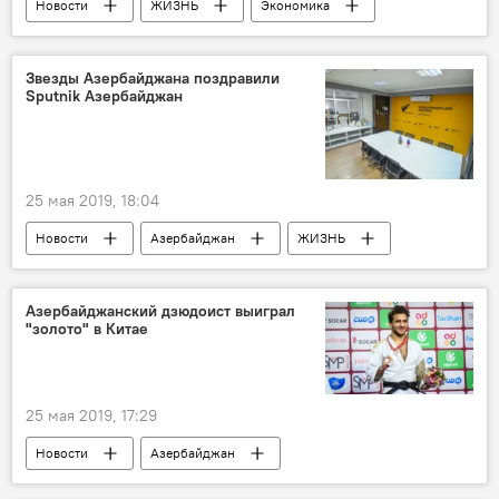
Новости
ЖИЗНЬ
Экономика
Электропоезд
Баку
Сабунчи
график
Расписание
Звезды Азербайджана поздравили
Sputnik Азербайджан
25 мая 2019, 18:04
Новости
Азербайджан
ЖИЗНЬ
Культура
Флора Керимова
Фаиг Агаев
Мурад Дадашов
Азербайджанский дзюдоист выиграл
"золото" в Китае
Диана Гаджиева
За кулисами и в свете софитов
25 мая 2019, 17:29
Новости
Азербайджан
Новости мира
Спорт
ЖИЗНЬ