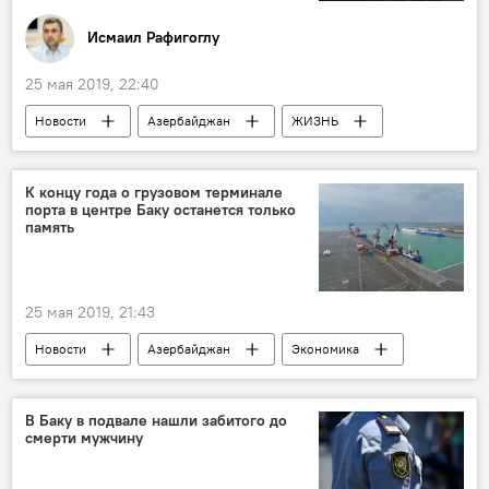
Исмаил Рафигоглу
25 мая 2019, 22:40
Новости
Азербайджан
ЖИЗНЬ
ТЕХНОЛОГИИ
Здоровье
Колумнисты
Игроки
Зависимость
К концу года о грузовом терминале
порта в центре Баку останется только
память
25 мая 2019, 21:43
Новости
Азербайджан
Экономика
ТЕХНОЛОГИИ
ЖИЗНЬ
порт
терминалы
переезд
Алят
В Баку в подвале нашли забитого до
смерти мужчину
Баку