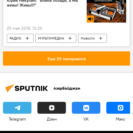
Юрий Никулин: "Война позади, а мы
живы! Живы!!!"
25 мая 2019, 12:20
РАДИО
МУЛЬТИМЕДИА
Новости
Подкасты РИА Новости
Еще 20 материалов
Азербайджан
Telegram
Дзен
VK
Макс