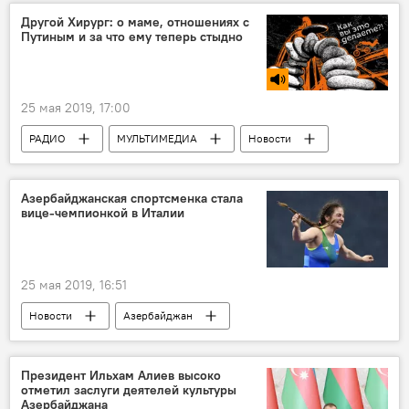
дзюдо
Китай
Хидаят Гейдаров
Другой Хирург: о маме, отношениях с
Путиным и за что ему теперь стыдно
25 мая 2019, 17:00
РАДИО
МУЛЬТИМЕДИА
Новости
Подкасты РИА Новости
Азербайджанская спортсменка стала
вице-чемпионкой в Италии
25 мая 2019, 16:51
Новости
Азербайджан
Новости мира
Спорт
ЖИЗНЬ
борьба
Италия
Президент Ильхам Алиев высоко
отметил заслуги деятелей культуры
Азербайджана