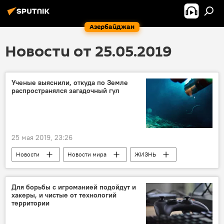
Азербайджан
Новости от 25.05.2019
Ученые выяснили, откуда по Земле
распространялся загадочный гул
25 мая 2019, 23:26
Новости
Новости мира
ЖИЗНЬ
Африка
Сейсмические зоны
Вулкан
Для борьбы с игроманией подойдут и
хакеры, и чистые от технологий
территории