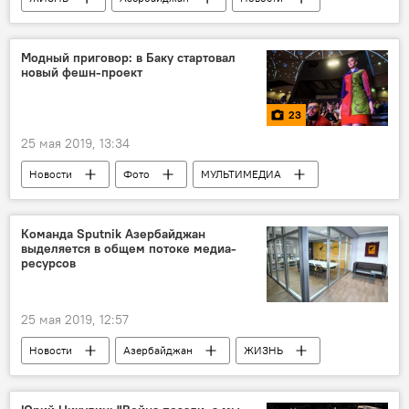
Прогноз погоды
Баку
Воскресенье
ветер
Модный приговор: в Баку стартовал
новый фешн-проект
23
25 мая 2019, 13:34
Новости
Фото
МУЛЬТИМЕДИА
Азербайджан
ЖИЗНЬ
Культура
Баку
фестиваль
Команда Sputnik Азербайджан
выделяется в общем потоке медиа-
ресурсов
25 мая 2019, 12:57
Новости
Азербайджан
ЖИЗНЬ
Политика
Политологи