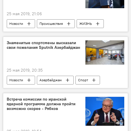
25 мая 2019, 21:06
Новости
Происшествия
ЖИЗНЬ
Баку
Происшествия в Азербайджане
Знаменитые спортсмены высказали
свои пожелания Sputnik Азербайджан
25 мая 2019, 20:35
Новости
Азербайджан
Спорт
ЖИЗНЬ
Поздравления
Рафаэль Агаев
Сергей Карякин
Встреча комиссии по иранской
ядерной программе должна пройти
возможно скорее - Рябков