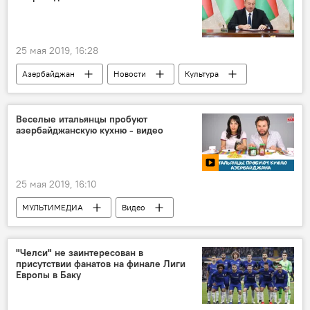
25 мая 2019, 16:28
Азербайджан
Новости
Культура
ЖИЗНЬ
Политика
Ильхам Алиев
распоряжение
Награждение
Веселые итальянцы пробуют
азербайджанскую кухню - видео
Почетное звание
25 мая 2019, 16:10
МУЛЬТИМЕДИА
Видео
Новости мира
ЖИЗНЬ
Азербайджан
Новости
"Челси" не заинтересован в
присутствии фанатов на финале Лиги
Европы в Баку