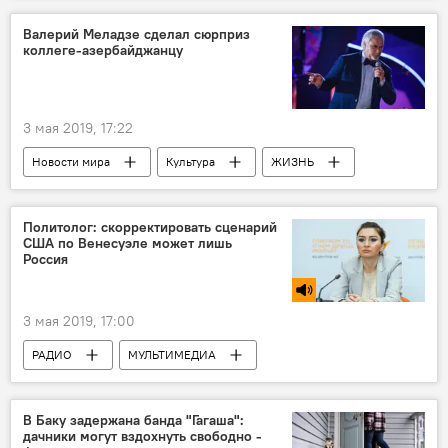
Валерий Меладзе сделал сюрприз
коллеге-азербайджанцу
3 мая 2019, 17:22
Новости мира
Культура
ЖИЗНЬ
Новости
Россия
За кулисами и в свете софитов
Политолог: скорректировать сценарий
США по Венесуэле может лишь
Россия
3 мая 2019, 17:00
РАДИО
МУЛЬТИМЕДИА
АНАЛИТИКА
Политика
Новости мира
Новости
В Баку задержана банда "Гагаша":
дачники могут вздохнуть свободно -