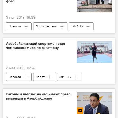
фото
3 мая 2019, 16:39
Новости
Происшествия
ЖИЗНЬ
Азербайджан
Банда
задержание
Министерство внутренних дел АР
Баку
Азербайджанский спортсмен стал
чемпионом мира по акватлону
дача
Происшествия в Азербайджане
3 мая 2019, 16:14
Новости
Спорт
ЖИЗНЬ
Новости мира
Азербайджан
Законы и льготы: на что имеют право
инвалиды в Азербайджане