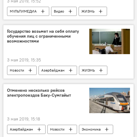
3 мая 2019, 15:52
МУЛЬТИМЕДИА
Видео
ЖИЗНЬ
Азербайджан
Новости
Пресс-центр
Государство возьмет на себя оплату
обучения лиц с ограниченными
возможностями
3 мая 2019, 15:35
Новости
Азербайджан
ЖИЗНЬ
Политика
Экономика
Ильхам Алиев
Образование
Отменено несколько рейсов
электропоездов Баку-Сумгайыт
3 мая 2019, 15:18
Азербайджан
Новости
Экономика