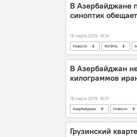
В Азербайджане п
синоптик обещает
18 марта 2019, 19:14
Новости
ЖИЗНЬ
А
В Азербайджан не
килограммов иран
18 марта 2019, 18:51
Азербайджан
Новости
героин
Государственный та
Происшествия в Азербайджане
Грузинский кварт