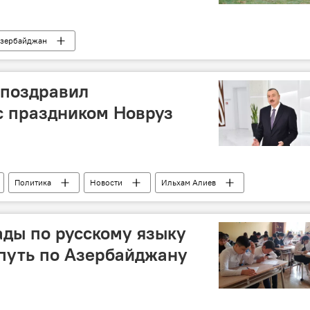
зербайджан
 поздравил
с праздником Новруз
Политика
Новости
Ильхам Алиев
ды по русскому языку
путь по Азербайджану