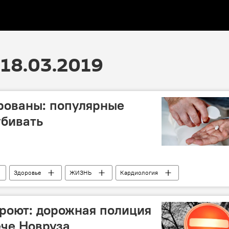
18.03.2019
рованы: популярные
убивать
Здоровье
ЖИЗНЬ
Кардиология
роют: дорожная полиция
ече Новруза