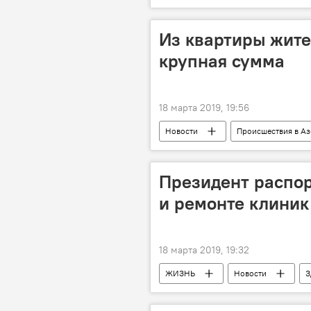
график
Новруз
Из квартиры жите
крупная сумма
18 марта 2019, 19:56
Новости
Происшествия в А
Кража
Баку
Президент распор
и ремонте клиник
18 марта 2019, 19:32
ЖИЗНЬ
Новости
З