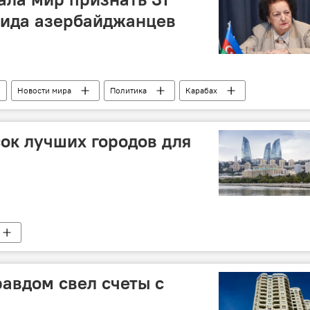
цида азербайджанцев
Новости мира
Политика
Карабах
сок лучших городов для
равдом свел счеты с