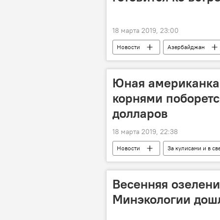
18 марта 2019, 23:00
Новости
Азербайджан
Юная американка
корнями поборется
долларов
18 марта 2019, 22:38
Новости
За кулисами и в св
Весенняя озелени
Минэкологии дошл