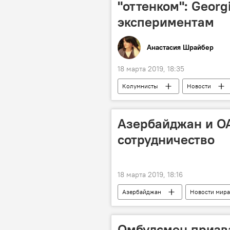
"оттенком": Georgi
экспериментам
Анастасия Шрайбер
18 марта 2019, 18:35
Колумнисты
Новости
Азербайджан и О
сотрудничество
18 марта 2019, 18:16
Азербайджан
Новости мира
Омбудсмен призва