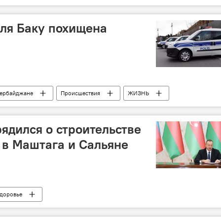
ля Баку похищена
зербайджане
Происшествия
ЖИЗНЬ
ядился о строительстве
 в Маштага и Сальяне
доровье