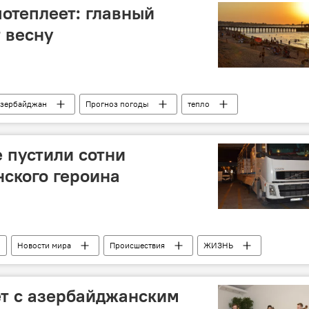
отеплеет: главный
 весну
зербайджан
Прогноз погоды
тепло
 пустили сотни
ского героина
Новости мира
Происшествия
ЖИЗНЬ
моженный комитет АР
граница
ет с азербайджанским