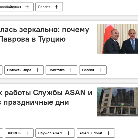
зербайджан
Россия
лась зеркально: почему
Лаврова в Турцию
Новости мира
Политика
Россия
визит
Россия
к работы Службы ASAN и
 праздничные дни
ЖИЗНЬ
Служба ASAN
ASAN Xidmət