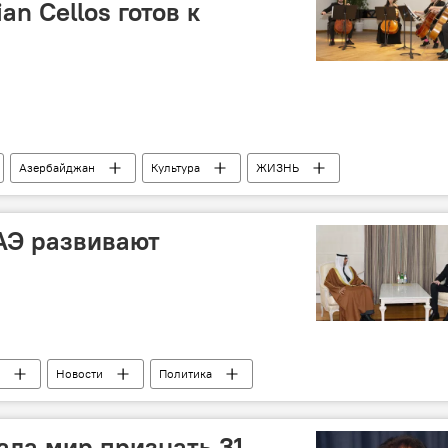
an Cellos готов к
Азербайджан
Культура
ЖИЗНЬ
АЭ развивают
Новости
Политика
ла мир признать 31