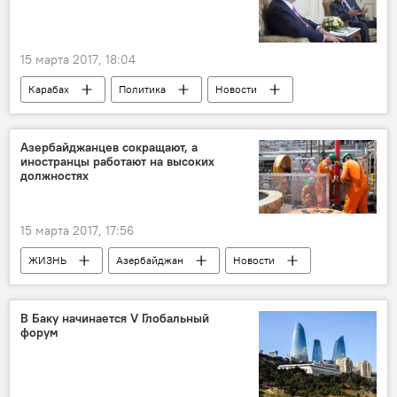
15 марта 2017, 18:04
Карабах
Политика
Новости
Россия
Армения
Россия
Президент Армении Серж Саргсян
Азербайджанцев сокращают, а
иностранцы работают на высоких
МГ ОБСЕ
должностях
15 марта 2017, 17:56
ЖИЗНЬ
Азербайджан
Новости
Экономика
Ильхам Шабан
Азер Аллахверанов
Мирвари Гахраманлы
В Баку начинается V Глобальный
форум
Специалисты
зарплата
иностранцы
Жилищные условия