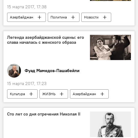
15 марта 2017, 17:38
Азербайджан
Политика
Новости
Баку
Международный центр Низами Гянджеви
Легенда азербайджанской сцены: его
слава началась с женского образа
Государственный комитет работе с диаспорскими структурами АР
V Глобальный Бакинский форум
делегации
Участие
Фуад Мамедов-Пашабейли
15 марта 2017, 17:23
Культура
ЖИЗНЬ
Азербайджан
Новости
Колумнисты
Агасадых Герайбейли
Спектакль
Сто лет со дня отречения Николая II
талант
сцена
артист
роли
репетиции