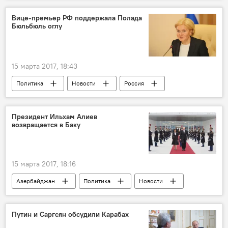
Виталий Арьков
Вице-премьер РФ поддержала Полада
Бюльбюль оглу
Президент Франции Франсуа Олланд
Европейский союз
МГ ОБСЕ
встреча
Переговоры
15 марта 2017, 18:43
Политика
Новости
Россия
Россия
Ольга Голодец
Полад Бюльлюль оглы
ЮНЕСКО
Президент Ильхам Алиев
возвращается в Баку
Кандидатура
выборы
Азербайджан
15 марта 2017, 18:16
Азербайджан
Политика
Новости
Франция
Первая леди Азербайджана Мехрибан Алиева
Путин и Саргсян обсудили Карабах
визит