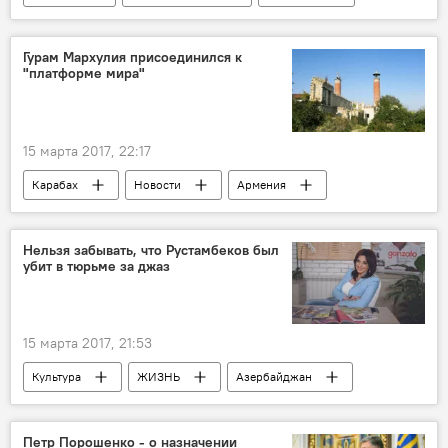
Новости мира
Хамзат Гастамиров
Покушение
криминальный авторитет
Гурам Мархулия присоединился к
"платформе мира"
Выстрелы
Шейх Хамзат
15 марта 2017, 22:17
Карабах
Новости
Армения
Гурам Мархулия
МГ ОБСЕ
Территориальная целостность
Нельзя забывать, что Рустамбеков был
убит в тюрьме за джаз
"Платформа для мира между Арменией и Азербайджаном"
Азербайджан
15 марта 2017, 21:53
Культура
ЖИЗНЬ
Азербайджан
Новости
Лейла Эфендиева
мугам
обучение
музыканты
Петр Порошенко - о назначении