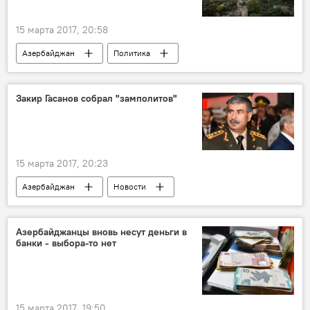
15 марта 2017, 20:58
Азербайджан
Политика
АНАЛИТИКА
Новости
Новости мира
Франция
Закир Гасанов собрал "замполитов"
Дарья Гревцова
МГ ОБСЕ
визит
Переговоры
мадридские принципы
Территориальная целостность
15 марта 2017, 20:23
Напряженность
Азербайджан
Новости
Закир Гасанов
Минобороны АР
боевая подгтовка
Военнослужащие
Азербайджанцы вновь несут деньги в
банки - выбора-то нет
оружие
15 марта 2017, 19:50