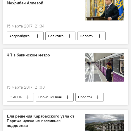
Мехрибан Алиевой
European Jazz Network
Бакинский международный джазовый фестиваль
концерты
самородки
слушатели
15 марта 2017, 21:34
Азербайджан
Политика
Новости
Украина
Президент Украины Петр Порошенко
ЧП в бакинском метро
Министр экономики и промышленности Азербайджана Шахин Мустафаев
Первый вице-президент Азербайджана Мехрибан Алиева
назначение
Поздравление
15 марта 2017, 21:03
Сотрудничество
ЖИЗНЬ
Происшествия
Новости
Баку
Пресс-секретарь ЗАО "Бакинский метрополитен" Насими Пашаев
Для решения Карабахского узла от
Парижа нужна не пассивная
Задымление
Метрополитен
поддержка