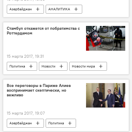
Азербайджан
АНАЛИТИКА
Новости
Экономика
Национальная валюта
сбережения
Стамбул откажется от побратимства с
Роттердамом
вклад
доверие
Девальвация
ценные бумаги
15 марта 2017, 19:31
Политика
Новости
Новости мира
Турция
Нидерланды
выборы
Соглашение
Провал
фашизм
Все переговоры в Париже Алиев
воспринимает скептически, но
усилия
города-побратимы
вежливо
15 марта 2017, 19:07
Азербайджан
Политика
АНАЛИТИКА
Новости
Франция