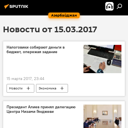
Азербайджан
Новости от 15.03.2017
Налоговики собирают деньги в
бюджет, опережая задание
15 марта 2017, 23:44
Новости
Экономика
Министерство налогов АР
Прогноз
поступления
госбюджет
Президент Алиев принял делегацию
Центра Низами Гянджеви
Азербайджан