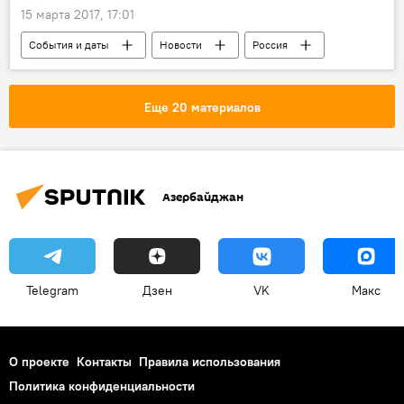
15 марта 2017, 17:01
События и даты
Новости
Россия
Российская империя
Николай II
Власть
отречение от престола
Еще 20 материалов
Февральская революция
Азербайджан
Telegram
Дзен
VK
Макс
О проекте
Контакты
Правила использования
Политика конфиденциальности