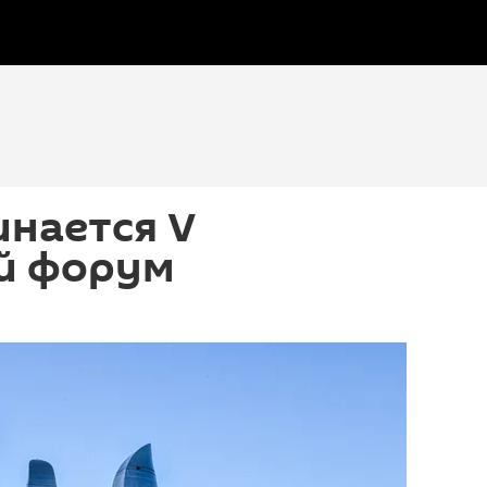
инается V
й форум