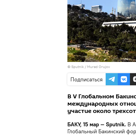
©
Sputnik / Murad Orujov
Подписаться
В V Глобальном Бакин
международных отнош
участие около трехсот
БАКУ, 15 мар — Sputnik.
В А
Глобальный Бакинский фо