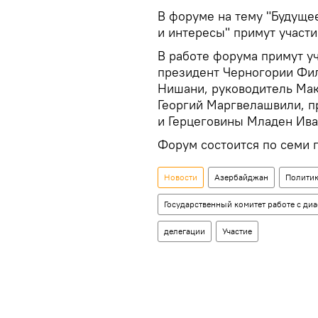
В форуме на тему "Будуще
и интересы" примут участи
В работе форума примут у
президент Черногории Фил
Нишани, руководитель Мак
Георгий Маргвелашвили, п
и Герцеговины Младен Ива
Форум состоится по семи п
Новости
Азербайджан
Полити
Государственный комитет работе с ди
делегации
Участие