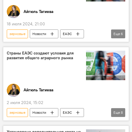
Айгюль Тагиева
18 июля 2024, 21:00
зерновые
Новости
ЕАЭС
Еще
6
Евразийская экономическая комиссия
ООН
Цели устойчивого развития
Страны ЕАЭС создают условия для
развития общего аграрного рынка
Продовольственная безопасность
удобрения
Экспорт
Айгюль Тагиева
2 июля 2024, 15:02
зерновые
Новости
ЕАЭС
Еще
8
Казахстан
склады
Свидетельства
Соглашение
Экономика
Кредит
Установлена дополнительная квота на