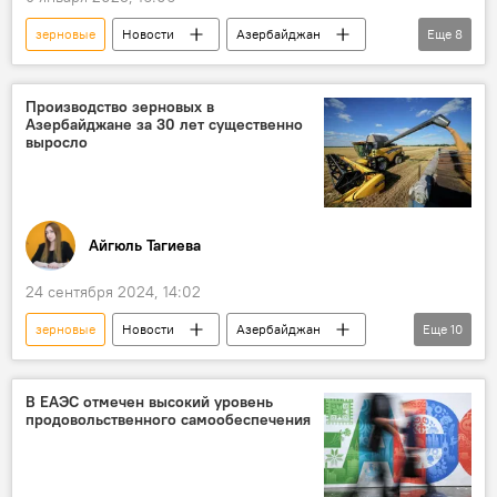
зерновые
Новости
Азербайджан
Еще
8
Казахстан
Экономика
Сельское хозяйство
Мука
Производство зерновых в
Азербайджане за 30 лет существенно
Поставки
Экспорт
Зерно
выросло
Грузоперевозки
Айгюль Тагиева
24 сентября 2024, 14:02
зерновые
Новости
Азербайджан
Еще
10
Минсельхоз АР
Аграрный сектор
пшеница
Изменения климата
В ЕАЭС отмечен высокий уровень
продовольственного самообеспечения
Рост
Урожай
Урожайность
Безопасность
Продовольствие
Продовольственная безопасность