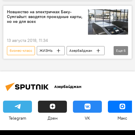
Азербайджан
Общество
Общественный транспорт
Такси
Новшество на электричках Баку-
Сумгайыт: вводятся проездные карты,
Водитель такси
служба такси Bolt
но не для всех
комфорт
13 августа 2018, 11:34
бизнес-класс
ЖИЗНЬ
Азербайджан
Еще
6
Новости
Экономика
Электричка
новшество
Касса
проездная карта
Азербайджан
Telegram
Дзен
VK
Макс