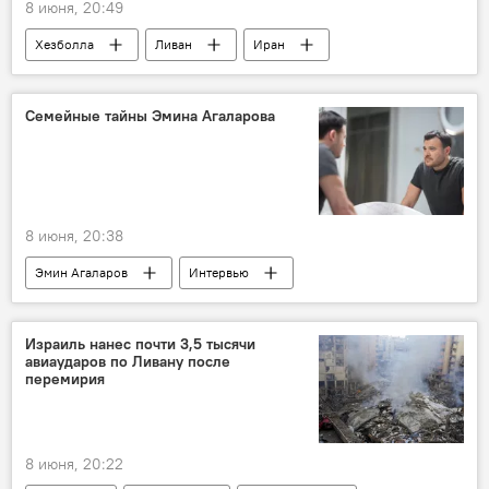
8 июня, 20:49
Хезболла
Ливан
Иран
Ближний Восток
Израиль
Биньямин Нетаньяху
конфликт
Семейные тайны Эмина Агаларова
8 июня, 20:38
Эмин Агаларов
Интервью
Азербайджан
Баку
Sea Breeze
Израиль нанес почти 3,5 тысячи
авиаударов по Ливану после
перемирия
8 июня, 20:22