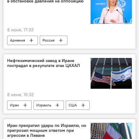
в обстановке давления на оппозицию
8 июня, 17:33
Армения
Россия
Официальный представитель МИД РФ Мария Захарова
двусторонние отношения
Выборы
Нефтехимический завод в Иране
пострадал в результате атак ЦАХАЛ
Никол Пашинян
8 июня, 16:32
Иран
Израиль
США
ЦАХАЛ
Ливан
Ближний Восток
Иран прекратил удары по Израилю, но
пригрозил мощным ответом при
агрессии в Ливане