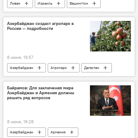
Ливан
Израиль
Вашингтон
США
Ближний Восток
Азербайджан создаст агропарк в
России — подробности
8 июня, 19:57
Азербайджан
Агропарк
Дагестан
ПМЭФ
Байрамов: Для заключения мира
Азербайджан и Армения должны
решить ряд вопросов
8 июня, 19:28
Азербайджан
Армения