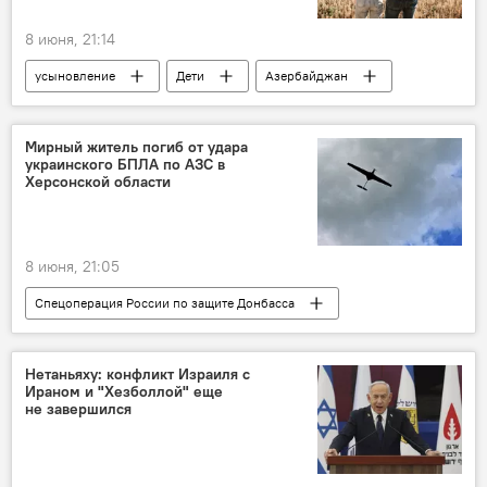
8 июня, 21:14
усыновление
Дети
Азербайджан
Мирный житель погиб от удара
украинского БПЛА по АЗС в
Херсонской области
8 июня, 21:05
Спецоперация России по защите Донбасса
Россия
Украина
ВСУ
БПЛА
атака
Херсонская область
Нетаньяху: конфликт Израиля с
Ираном и "Хезболлой" еще
СВО
не завершился