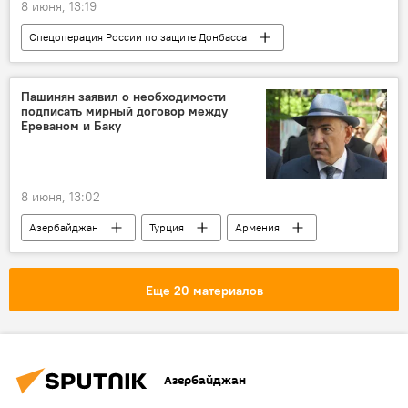
8 июня, 13:19
Спецоперация России по защите Донбасса
Россия
Украина
ВСУ
ВС РФ
освобожденные территории
Пашинян заявил о необходимости
подписать мирный договор между
Ереваном и Баку
8 июня, 13:02
Азербайджан
Турция
Армения
Никол Пашинян
Еще 20 материалов
Азербайджан