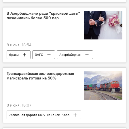
мирный договор
МИД Азербайджана
Джейхун Байрамов
В Азербайджане ради "красивой даты"
поженились более 500 пар
8 июня, 18:54
браки
ЗАГС
Азербайджан
Свадьбы в Азербайджане
Свадьбы
Трансаравийская железнодорожная
магистраль готова на 50%
8 июня, 18:07
Железная дорога Баку-Тбилиси-Карс
Железные дороги