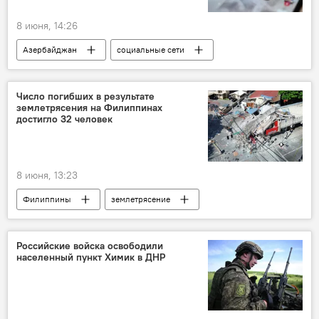
8 июня, 14:26
Азербайджан
социальные сети
Несовершенолетние
Дети
Школы
TikTok
Число погибших в результате
землетрясения на Филиппинах
достигло 32 человек
8 июня, 13:23
Филиппины
землетрясение
Российские войска освободили
населенный пункт Химик в ДНР