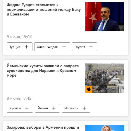
Железнодорожные перевозки
Логистика
Фидан: Турция стремится к
нормализации отношений между Баку
и Ереваном
8 июня, 18:00
Турция
Хакан Фидан
Грузия
Азербайджан
Встреча
Выборы
Баку
Ереван
Йеменские хуситы заявили о запрете
судоходства для Израиля в Красном
море
8 июня, 17:42
Хуситы
Йемен
Израиль
Захарова: выборы в Армении прошли