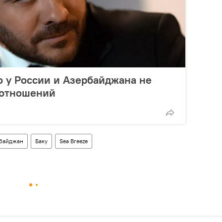
то у России и Азербайджана не
 отношений
байджан
Баку
Sea Breeze