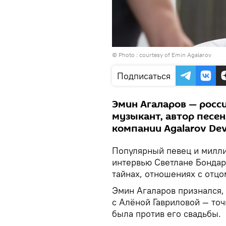
© Photo : courtesy of Emin Agalarov
Подписаться
Эмин Агаларов — росс
музыкант, автор песе
компании Agalarov De
Популярный певец и милли
интервью Светлане Бондар
тайнах, отношениях с отц
Эмин Агаларов признался, 
с Алёной Гавриловой — точн
была против его свадьбы.