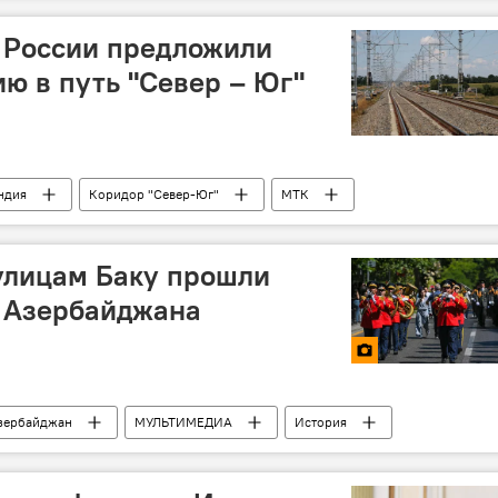
в России предложили
ю в путь "Север – Юг"
ндия
Коридор "Север-Юг"
МТК
ЕАЭС
 улицам Баку прошли
С Азербайджана
зербайджан
МУЛЬТИМЕДИА
История
аздник
Марш