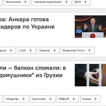
Экономика
"зеленая энергетика"
ВИЭ
Каспийское море
ШОС
Европа
ра: Анкара готова
лидеров по Украине
урция
США
Украина
Владимир Путин
льд Трамп
Политика
СВО
Президент
ли — балкон сломали: в
домушники" из Грузии
Общество
Криминал
МВД АР
Кража