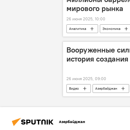
мирового рынка
26 июня 2025, 10:00
Аналитика
Экономика
Цена нефти
нефтяной секто
США
Разблокирование
Вооруженные сил
Китай
история создания
26 июня 2025, 09:00
Видео
Азербайджан
Истории Джабиш муаллима
Азербайджан