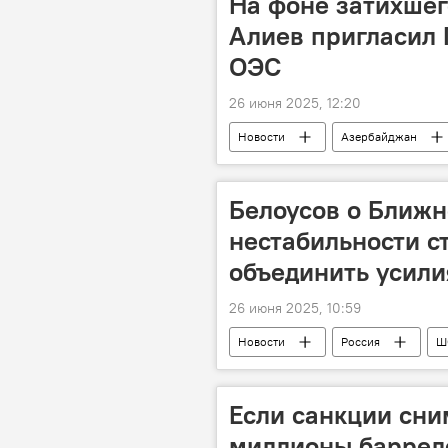
На фоне затихшег
Алиев пригласил
ОЭС
26 июня 2025, 12:20
Новости
Азербайджан
Ближний Восток
Израиль
Телефонный разговор
Орга
Белоусов о Ближн
нестабильности 
объединить усили
26 июня 2025, 10:59
Новости
Россия
Ш
Андрей Белоусов
учения
Украина
Китай
СН
Если санкции сни
миллионы баррел