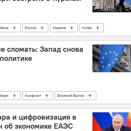
басса
Россия
Украина
Китай
 России
Мария Захарова
Курская область
не сломать: Запад снова
ополитике
Иран
Конфликт
Ближний Восток
миропорядок
ара и цифровизация в
н об экономике ЕАЭС