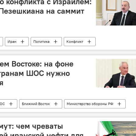
о конфликта с Израилем:
 Пезешкиана на саммит
Иран
Политика
Конфликт
Ильхам Алиев
президент Ирана МасудПезешкиан
низация экономического сотрудничества (ОЭС)
ем Востоке: на фоне
странам ШОС нужно
я
ОС
Ближний Восток
Министерство обороны РФ
Борьба с терроризмом
Сирия
Афганистан
Г
ОДКБ
мут: чем чреваты
ей иранской нефти для