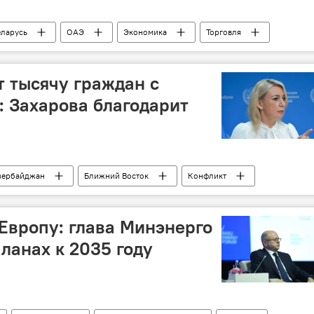
еларусь
ОАЭ
Экономика
Торговля
ЕАЭС
Саммит
т тысячу граждан с
: Захарова благодарит
зербайджан
Ближний Восток
Конфликт
 России
Мария Захарова
 Европу: глава Минэнерго
ланах к 2035 году