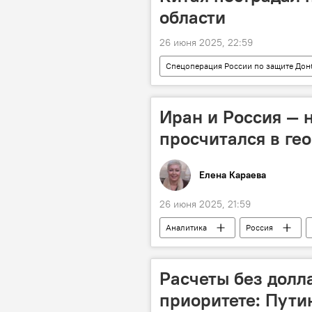
области
26 июня 2025, 22:59
Спецоперация России по защите Дон
СМИ
Ранение
МИД
Иран и Россия — 
просчитался в ге
Елена Караева
26 июня 2025, 21:59
Аналитика
Россия
Политика
Европа
Расчеты без долл
приоритете: Пути