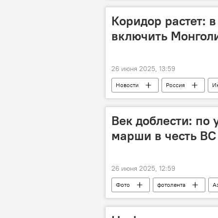
Коридор растет: 
включить Монголи
26 июня 2025, 13:59
Новости
Россия
И
Грузоперевозки
Монголия
Век доблести: по
марши в честь В
26 июня 2025, 12:59
Фото
фотолента
А
азербайджанская армия
Пр