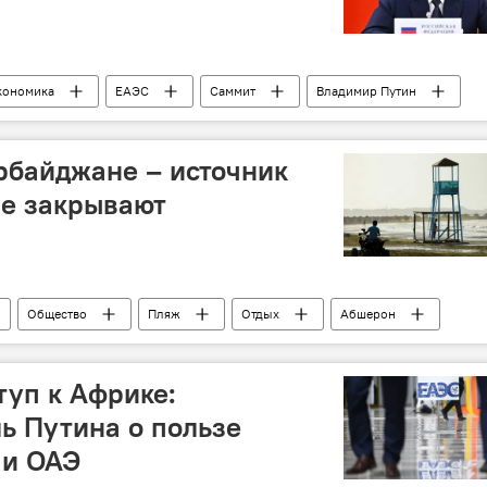
кономика
ЕАЭС
Саммит
Владимир Путин
взаиморасчеты
нацвалюты
Торговля
рбайджане – источник
не закрывают
Общество
Пляж
Отдых
Абшерон
Инфекция
Сточные воды
Каспийское море
туп к Африке:
ь Путина о пользе
 и ОАЭ