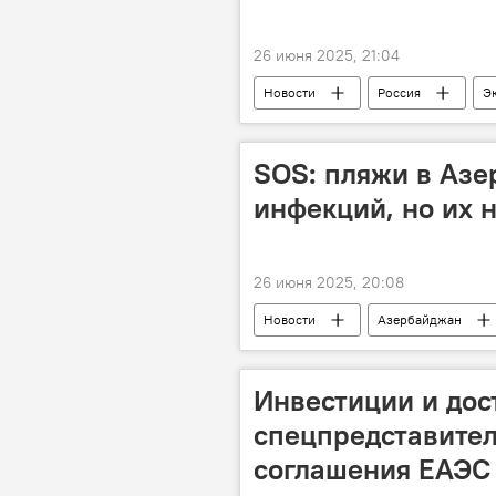
26 июня 2025, 21:04
Новости
Россия
Э
Инвестиции
Товарооборот
БРИКС
Банк
SOS: пляжи в Азе
инфекций, но их 
26 июня 2025, 20:08
Новости
Азербайджан
Баку
Загрязнение
Мониторинг
Инвестиции и дос
спецпредставител
соглашения ЕАЭС