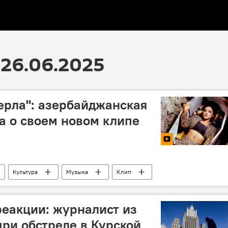
26.06.2025
мерла": азербайджанская
а о своем новом клипе
Культура
Музыка
Клип
еакции: журналист из
при обстреле в Курской