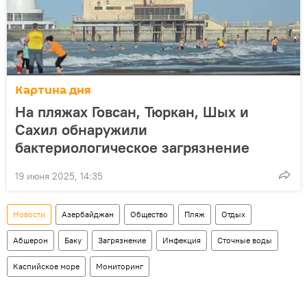
Картина дня
На пляжах Говсан, Тюркан, Шых и
Сахил обнаружили
бактериологическое загрязнение
19 июня 2025, 14:35
Новости
Азербайджан
Общество
Пляж
Отдых
Абшерон
Баку
Загрязнение
Инфекция
Сточные воды
Каспийское море
Мониторинг