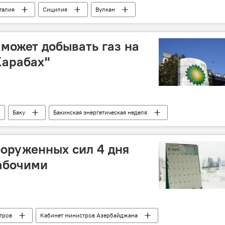
талия
Сицилия
Вулкан
с
Выброс газа
пепел
 может добывать газ на
Карабах"
Баку
Бакинская энергетическая неделя
Добыча нефти
месторождение "Бибиэйбат"
ооруженных сил 4 дня
абочими
тров
Кабинет министров Азербайджана