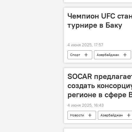
Кабинет министров АР
Нера
Чемпион UFC стан
турнире в Баку
4 июня 2025, 17:57
Спорт
Азербайджан
ММА
Рафаэль Физиев
SOCAR предлагае
создать консорци
регионе в сфере 
4 июня 2025, 16:43
Новости
Азербайджан
Экономика
энергетика