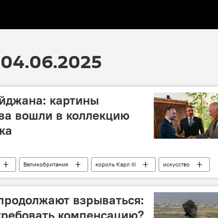
04.06.2025
йджана: картины
ва вошли в коллекцию
ка
Великобритания
король Карл III
искусство
Эльнур Махмудов
Диего Марадона
продолжают взрываться:
требовать компенсацию?