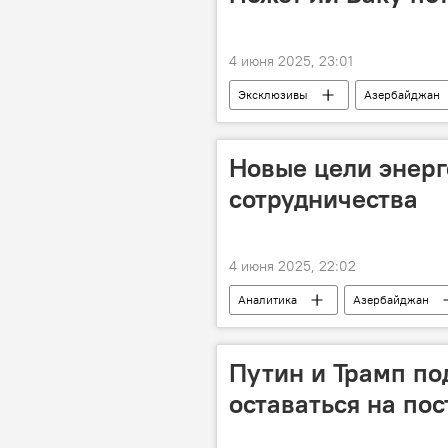
4 июня 2025, 23:01
Эксклюзивы
Азербайджан
минный террор
Карты
освобожденные земли
Воз
Новые цели энерг
сотрудничества
4 июня 2025, 22:02
Аналитика
Азербайджан
энергетика
возобновляемая
Ильхам Алиев
Бакинская эн
Путин и Трамп по
оставаться на пос