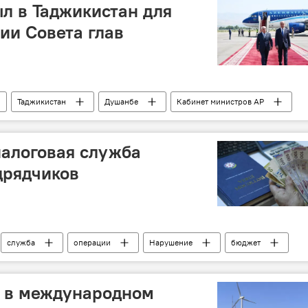
л в Таджикистан для
ии Совета глав
Таджикистан
Душанбе
Кабинет министров АР
СНГ
Межпарламентская ассамблея СНГ
налоговая служба
дрядчиков
служба
операции
Нарушение
бюджет
одрядчик
: в международном