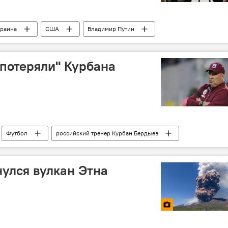
краина
США
Владимир Путин
 разговор
Помощник президента РФ Юрий Ушаков
потеряли" Курбана
Футбол
российский тренер Курбан Бердыев
ренер
наставник
уход
Отставка
улся вулкан Этна