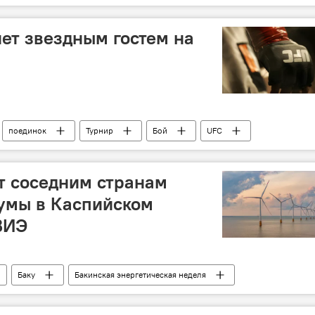
бочие дни
нерабочий день
ет звездным гостем на
поединок
Турнир
Бой
UFC
Соревнования
Баку
т соседним странам
умы в Каспийском
ВИЭ
Баку
Бакинская энергетическая неделя
Альтернативная энергетика
возобновляемая энергия