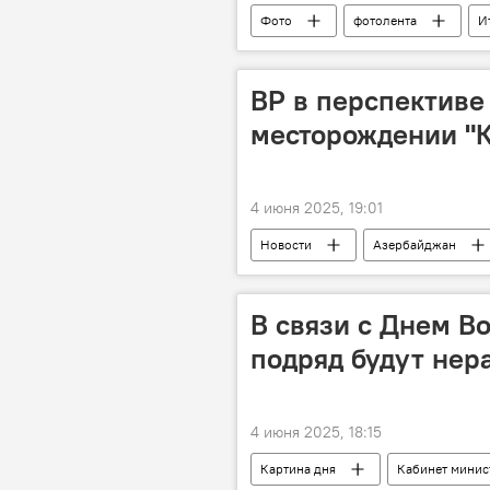
Фото
фотолента
И
Извержение вулкана
Выбро
BP в перспективе
месторождении "
4 июня 2025, 19:01
Новости
Азербайджан
Экономика
энергетика
Карабах
ВР
Газ
В связи с Днем В
подряд будут нер
4 июня 2025, 18:15
Картина дня
Кабинет минис