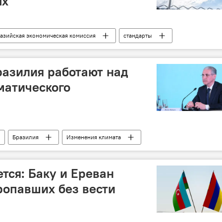
ых
азийская экономическая комиссия
стандарты
го контроля (ГСВК) при Министерстве сельского хозяйства АР
азилия работают над
оровье
матического
Бразилия
Изменения климата
Финансирование
 ресурсов АР
Экология
Мухтар Бабаев
тся: Баку и Ереван
ропавших без вести