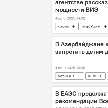
агентстве расска
мощности ВИЭ
4 июня 2025, 14:02
Новости
Азербайджан
возобновляемая энергия
В
Бакинская энергетическая неделя
В Азербайджане к
запретить детям д
4 июня 2025, 13:35
Картина дня
TikTok
Опрос
В ЕАЭС продолжа
рекомендации Вс