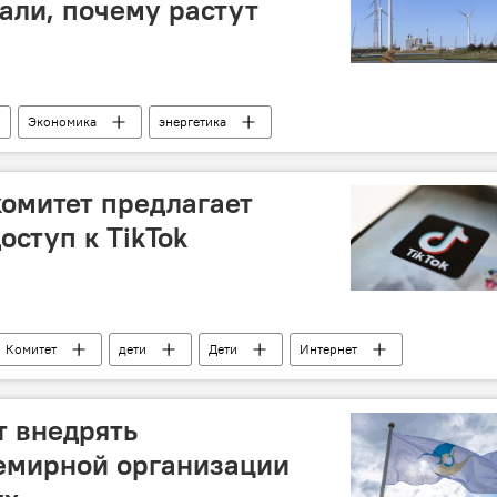
зали, почему растут
Экономика
энергетика
ИЭ
Мощность
Рост
"зеленая энергетика"
Баку
омитет предлагает
оступ к TikTok
Комитет
дети
Дети
Интернет
т внедрять
емирной организации