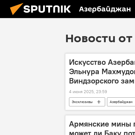
Азербайджан
Новости от 
Искусство Азерба
Эльнура Махмудо
Виндзорского зам
4 июня 2025, 23:59
Эксклюзивы
Азербайджан
Живопись
картина
Армянские мины 
может ли Баку по