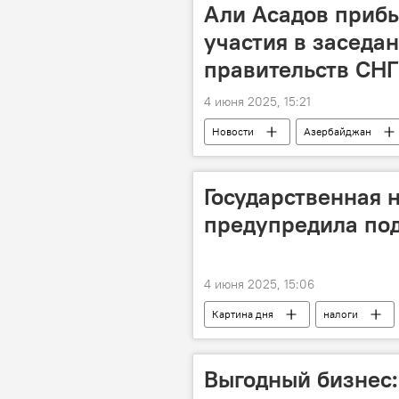
ВИЭ
SOCAR
Али Асадов прибы
участия в заседан
правительств СНГ
4 июня 2025, 15:21
Новости
Азербайджан
Али Асадов
Визит
Государственная 
предупредила по
4 июня 2025, 15:06
Картина дня
налоги
государственный бюджет
п
Выгодный бизнес