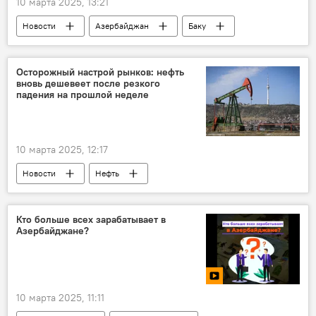
10 марта 2025, 13:21
Новости
Азербайджан
Баку
Армения
Агрессия
Оккупация
Разрушение
города
Осторожный настрой рынков: нефть
вновь дешевеет после резкого
пропавшие без вести
СГБ Азербайджана
падения на прошлой неделе
Комиссия
10 марта 2025, 12:17
Новости
Нефть
нефтегазовая отрасль
Цена нефти
Фьючерсы
ОПЕК
Brent
Кто больше всех зарабатывает в
Азербайджане?
WTI
10 марта 2025, 11:11