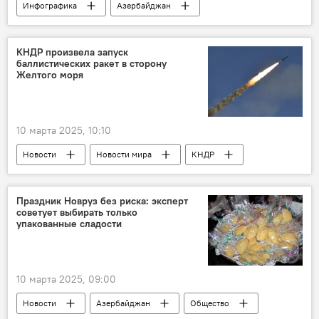
Инфографика
Азербайджан
Экономика
Госкомстат Азербайджана
Зарплаты
наемные работники
КНДР произвела запуск
баллистических ракет в сторону
госсектор
частный сектор
Желтого моря
Финансы
Страхование
10 марта 2025, 10:10
Новости
Новости мира
КНДР
Южная Корея
Баллистические ракеты
запуск баллистической ракеты
Море
Праздник Новруз без риска: эксперт
советует выбирать только
учения
США
Дональд Трамп
упакованные сладости
10 марта 2025, 09:00
Новости
Азербайджан
Общество