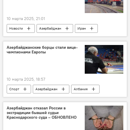
10 марта 2025, 21:01
Новости
Азербайджан
Иран
Россия
международный транспортный коридор "Север-Юг"
Азербайджанские борцы стали вице-
чемпионами Европы
Земли
Решт-Астара
Железнодорожные перевозки
10 марта 2025, 18:57
Спорт
Азербайджан
Албания
Чемпионат Европы
Борьба
Вольная борьба
Серебряная медаль
Азербайджан отказал России в
экстрадиции бывшей судьи
Золотая Медаль
Россия
Краснодарского суда – ОБНОВЛЕНО