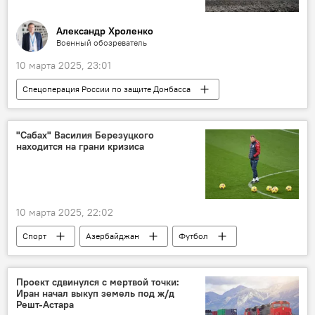
Гильдия продюсеров Азербайджана
Александр Хроленко
Военный обозреватель
10 марта 2025, 23:01
Спецоперация России по защите Донбасса
Россия
Украина
Спецоперация
СВО
ВСУ
разгром
ВС РФ
"Сабах" Василия Березуцкого
находится на грани кризиса
Танк
БМП
БТР-80
Курская область
10 марта 2025, 22:02
Спорт
Азербайджан
Футбол
премьер-лига
российский тренер Василий Березуцкий
Проект сдвинулся с мертвой точки:
Иран начал выкуп земель под ж/д
ФК "Сабах"
Кризис
ФК "Карабах"
Решт-Астара