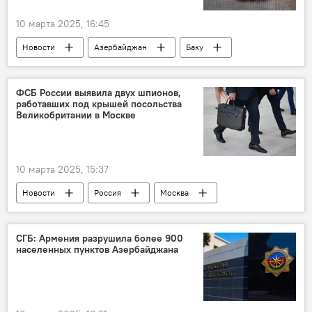
10 марта 2025, 16:45
Новости
Азербайджан
Баку
Россия
Аэропорт
Задержание
Судья
Мошенничество
Подлог
ФСБ России выявила двух шпионов,
работавших под крышей посольства
Арест
СК РФ
Свадьба
Великобритании в Москве
Правоохранительные органы
10 марта 2025, 15:37
Новости
Россия
Москва
Великобритания
Шпионы
Шпионаж
Посольство
СГБ: Армения разрушила более 900
населенных пунктов Азербайджана
МИД России
ФСБ РФ