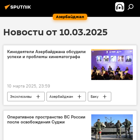
Азербайджан
Новости от 10.03.2025
Кинодеятели Азербайджана обсудили
успехи и проблемы кинематографа
10 марта 2025, 23:59
Эксклюзивы
Азербайджан
Баку
Центр Гейдара Алиева
мероприятие
Панельное обсуждение
Искусство
Оперативное пространство ВС России
после освобождения Суджи
Кинематограф
Киностудия "Азербайджанфильм"