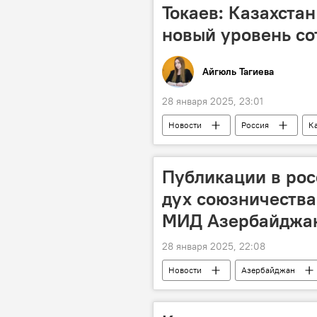
Токаев: Казахста
новый уровень со
Айгюль Тагиева
28 января 2025, 23:01
Новости
Россия
К
Касым-Жомарт Токаев
агро
Публикации в ро
дух союзничества
МИД Азербайджа
28 января 2025, 22:08
Новости
Азербайджан
посол России в Азербайджане Миха
ЗАО "Азербайджанские Авиалинии" 