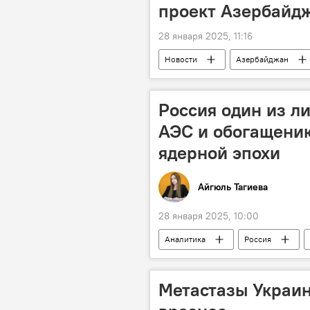
проект Азербайд
28 января 2025, 11:16
Новости
Азербайджан
Водоснабжение
Сельское х
Россия один из л
АЭС и обогащению
ядерной эпохи
Айгюль Тагиева
28 января 2025, 10:00
Аналитика
Россия
атомная энергия
атомная эл
Электроэнергия
производс
Метастазы Украи