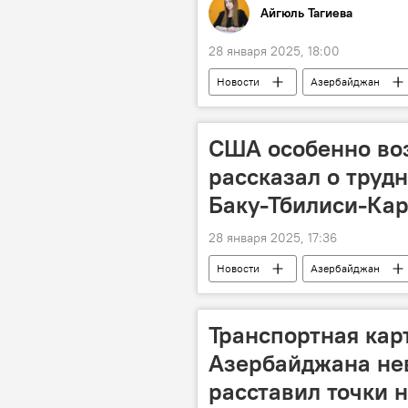
Айгюль Тагиева
28 января 2025, 18:00
Новости
Азербайджан
ценные бумаги
Государств
США особенно во
рассказал о трудн
Баку-Тбилиси-Ка
28 января 2025, 17:36
Новости
Азербайджан
Ильхам Алиев
Президент
Зангезурский коридор
Транспортная кар
Азербайджана не
расставил точки н