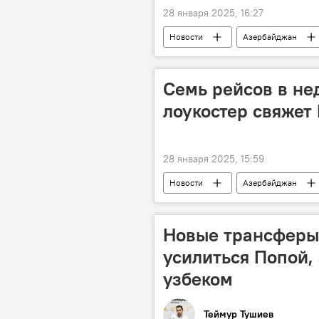
28 января 2025, 16:27
Новости
Азербайджан
Карабах
Ильхам Алиев
Международный аэропорт Гейдар Ал
Cемь рейсов в не
Трансопртный коридор "Восток-Запа
лоукостер свяжет
28 января 2025, 15:59
Новости
Азербайджан
лоукостер
Баку
Вл
Новые трансферы:
усилиться Попой, 
узбеком
Теймур Тушиев