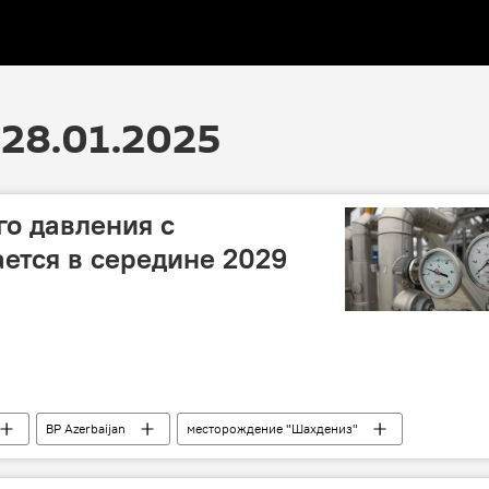
28.01.2025
го давления с
ется в середине 2029
BP Azerbaijan
месторождение "Шахдениз"
нгачал