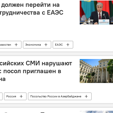
н должен перейти на
трудничества с ЕАЭС
азахстан
Экономика
ЕАЭС
промышленный комплекс
Китай
ссийских СМИ нарушают
: посол приглашен в
на
Россия
Посольство России в Азербайджане
ил Евдокимов
Политика
МИД Азербайджана
(AZAL)
Авиакатастрофа
Россотрудничество