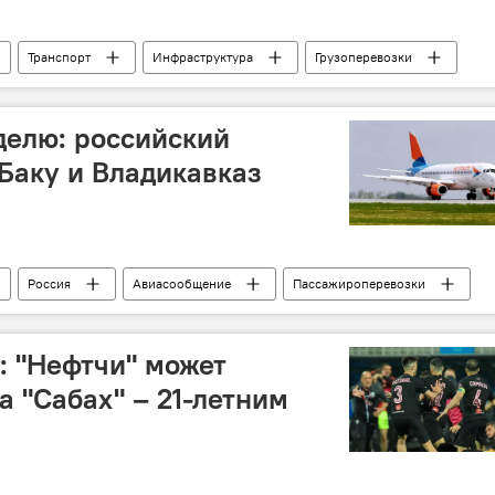
Транспорт
Инфраструктура
Грузоперевозки
Президент
Совещание
иев
Транспортный хаб
Коридор "Север-Юг"
делю: российский
д"
 Баку и Владикавказ
Россия
Авиасообщение
Пассажироперевозки
адикавказ
 "Нефтчи" может
а "Сабах" – 21-летним