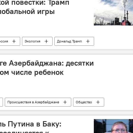
ой повестки: Трамп
союзническом взаимодействии
лобальной игры
оссия
Экология
Дональд Трамп
климатическая повестка
Энергетика
Канада
ге Азербайджана: десятки
том числе ребенок
Происшествия в Азербайджане
Общество
тобус
ь Путина в Баку:
соединяется к