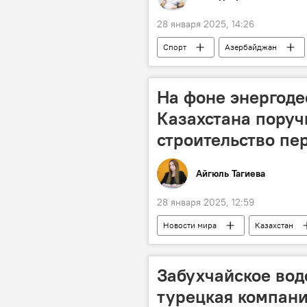
28 января 2025, 14:26
Спорт
Азербайджан
ФК "Туран-Товуз"
российски
ФК "Карабах"
ФК "Рубин"
На фоне энергоде
российский тренер Василий Березуц
Казахстана поруч
строительство пе
Айгюль Тагиева
28 января 2025, 12:59
Новости мира
Казахстан
Энергетика
АЭС
Забухчайское вод
турецкая компан