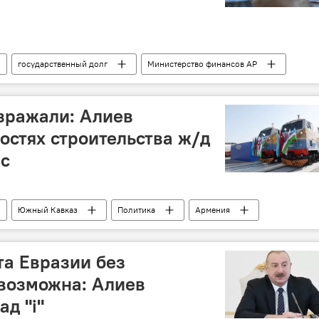
государственный долг
Министерство финансов АР
енный нефтяной фонд Азербайджана (ГНФАР)
зражали: Алиев
остях строительства ж/д
рс
Южный Кавказ
Политика
Армения
Нахчыван
Железная дорога Баку-Тбилиси-Карс
та Евразии без
возможна: Алиев
ад "i"