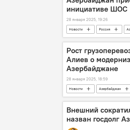
инициативе ШОС
28 января 2025, 19:26
Новости
Россия
А
Цели устойчивого развития
29-я сессия Конференции сторон Ра
Рост грузоперево
Алиев о модерни
Азербайджане
28 января 2025, 18:59
Новости
Азербайджан
Совещание
Коридор "Север
Иран
Бакинский междунаро
Внешний сократил
назван госдолг А