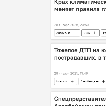
Крах климатическ
Русский дом
Декларация о 
меняет правила г
28 января 2025, 20:59
Аналитика
США
Р
Парижское соглашение по климату
Арктика
Гренландия
Тяжелое ДТП на ю
пострадавших, в 
28 января 2025, 19:49
Новости
Азербайджан
Лянкяран
Пассажирский ав
Спецпредставител
Азербайджан при