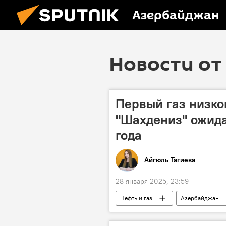
Азербайджан
Новости от 
Первый газ низко
"Шахдениз" ожида
года
Айгюль Тагиева
28 января 2025, 23:59
Нефть и газ
Азербайджан
Энергетика
Газ
Са