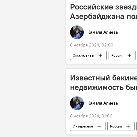
Дональд Трамп
Шуша
Российские звезд
Азербайджана по
Кямаля Алиева
8 ноября 2024, 02:00
Эксклюзивы
Россия
Телеканал
Проект
Известный бакине
недвижимость бы
Кямаля Алиева
8 ноября 2024, 01:00
Интересное
Россия
расставание
Любовь