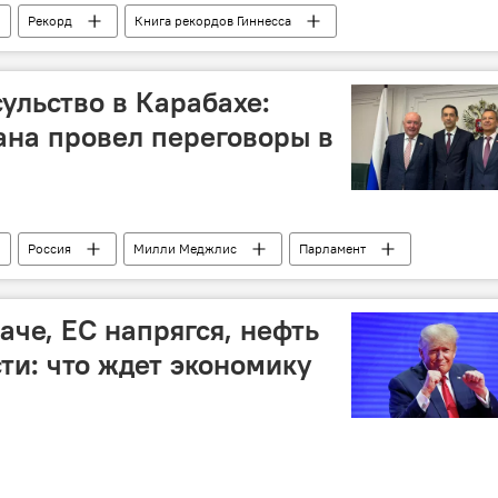
Рекорд
Книга рекордов Гиннесса
ь Государственного флага Азербайджана
Размер
ульство в Карабахе:
на провел переговоры в
Россия
Милли Меджлис
Парламент
ия
Южный Кавказ
мирный договор
Генконсульство
аче, ЕС напрягся, нефть
ти: что ждет экономику