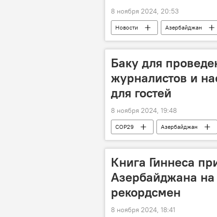
8 ноября 2024, 20:53
Новости
Азербайджан
Валенсия
Премьер-министр
Футбол
Гибель
Гр
Баку для проведен
журналистов и н
для гостей
8 ноября 2024, 19:48
COP29
Азербайджан
29-я сессия Конференции сторон Ра
Регистрация
Культура
Книга Гиннеса пр
Центр Гейдара Алиева
дворе
Азербайджана на 
рекордсмен
8 ноября 2024, 18:41