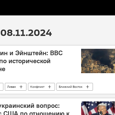
08.11.2024
нин и Эйнштейн: ВВС
по исторической
не
Ливан
Конфликт
Ближний Восток
льтура
Россия
Поэзия
украинский вопрос:
с США по отношению к