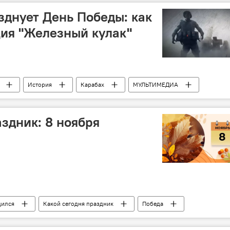
днует День Победы: как
ия "Железный кулак"
История
Карабах
МУЛЬТИМЕДИА
Война
Армения
аздник: 8 ноября
дился
Какой сегодня праздник
Победа
ождение земель
Ильхам Алиев
Араз Агаларов