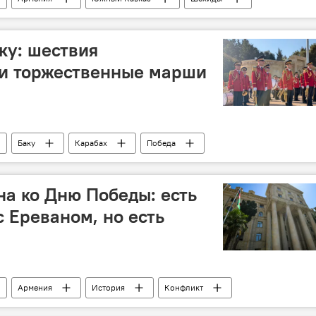
Президент
Парк военных трофеев
Карабах
ку: шествия
и торжественные марши
Баку
Карабах
Победа
Оркестр
Минута молчания
а ко Дню Победы: есть
с Ереваном, но есть
Армения
История
Конфликт
ка
мирный договор
Карабах