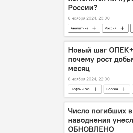
России?
8 ноября 2024, 23:00
Аналитика
Россия
Дональд Трамп
Владимир П
Валдайский клуб
Майк Пом
Новый шаг ОПЕК+:
почему рост добы
месяц
8 ноября 2024, 22:00
Нефть и газ
Россия
Добыча нефти
Зима
Число погибших в
наводнения унесл
ОБНОВЛЕНО