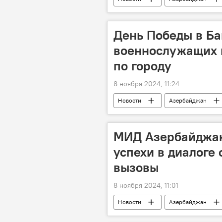
Война
Ильхам Алиев
военная операция
День Победы в Ба
военнослужащих 
по городу
8 ноября 2024, 11:24
Новости
Азербайджан
ВС Азербайджана
Праздник
МИД Азербайджан
успехи в диалоге 
вызовы
8 ноября 2024, 11:01
Новости
Азербайджан
МИД Азербайджана
Полити