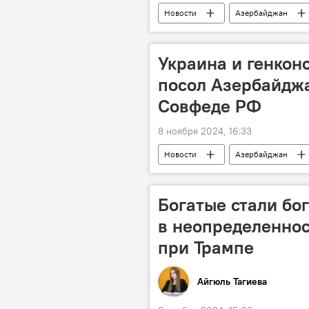
Новости
Азербайджан
Флаг Азербайджана
Площад
Баку
Бакинский бульвар
Украина и генконс
посол Азербайджа
Совфеде РФ
8 ноября 2024, 16:33
Новости
Азербайджан
Совет федерации РФ
Армен
Политика
Украина
Богатые стали бог
в неопределеннос
при Трампе
Айгюль Тагиева