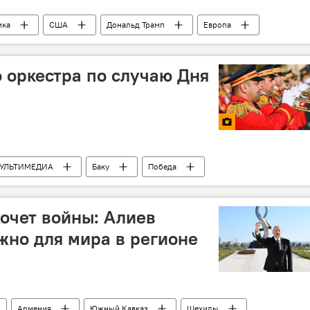
ика
США
Дональд Трамп
Европа
Китай
Пошлины
СПГ
Добыча нефти
ЕС
ОПЕК
 оркестра по случаю Дня
УЛЬТИМЕДИА
Баку
Победа
ан
Шествие
Война
очет войны: Алиев
ужно для мира в регионе
Армения
Южный Кавказ
Шехиды