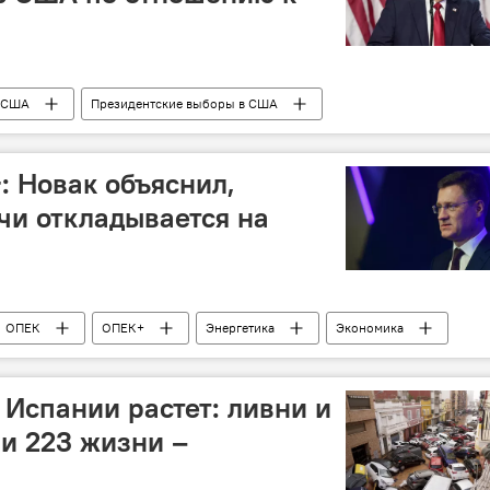
США
Президентские выборы в США
утин
Президент
Украина
СВО
пео
Германия
Иран
ЕС
Политика
 Новак объяснил,
чи откладывается на
ОПЕК
ОПЕК+
Энергетика
Экономика
Рынок
Бензин
Декабрь
 Испании растет: ливни и
и 223 жизни –