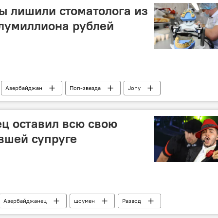
ы лишили стоматолога из
лумиллиона рублей
Азербайджан
Поп-звезда
Jony
перевоплощение
Стоматолог
ц оставил всю свою
вшей супруге
Азербайджанец
шоумен
Развод
Актриса
Недвижимость
Дети
счастье