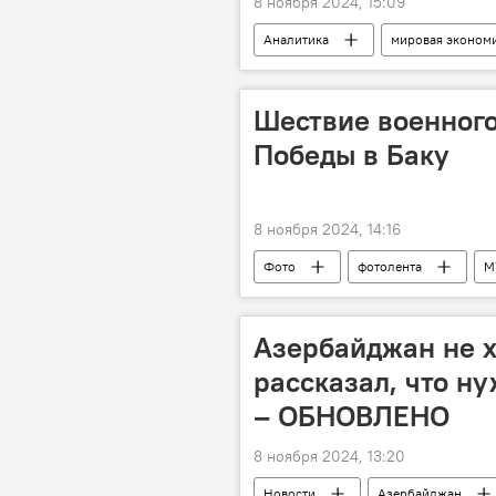
8 ноября 2024, 15:09
Аналитика
мировая эконом
Евросоюз
Цена нефти
Миллиардер
Экономика
Шествие военного
Победы в Баку
8 ноября 2024, 14:16
Фото
фотолента
М
События и даты
Азербайдж
Азербайджан не х
рассказал, что н
– ОБНОВЛЕНО
8 ноября 2024, 13:20
Новости
Азербайджан