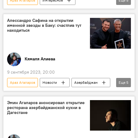
Араз Агаларов
Интересное
Еще
8
Кто сегодня родился
Какой сегодня праздник
Победа
Алессандро Сафина на открытии
именной звезды в Баку: счастлив тут
Отечественная война
находиться
Освобождение земель
Ильхам Алиев
Дональд Трамп
Шуша
Кямаля Алиева
9 сентября 2023, 20:00
Араз Агаларов
Новости
Азербайджан
Еще
5
Культура
Sea Breeze
Италия
Музыка
Концерт
Эмин Агаларов анонсировал открытие
ресторана азербайджанской кухни в
Дагестане