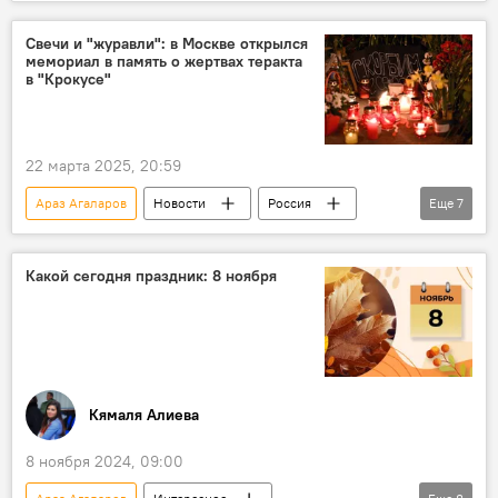
Crocus City Hall
Арбитражный суд Москвы
Теракт
Страхование
Свечи и "журавли": в Москве открылся
мемориал в память о жертвах теракта
в "Крокусе"
22 марта 2025, 20:59
Араз Агаларов
Новости
Россия
Еще
7
Теракт
Москва
Мемориал
"Крокус Сити Холл"
Эмин Агаларов
Какой сегодня праздник: 8 ноября
Общество
Траур
Кямаля Алиева
8 ноября 2024, 09:00