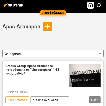
Азербайджан
Араз Агаларов
За период
Crocus Group Араза Агаларова
потребовала от "Ингосстраха" 1,68
млрд рублей
23 июля, 19:48
Араз Агаларов
"Крокус Сити Холл"
Еще
4