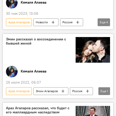
Кямаля Алиева
30 мая 2023, 13:08
Араз Агаларов
Новости
Россия
Еще
4
Азербайджан
Эмин Агаларов
бизнес
Дагестан
Эмин рассказал о воссоединении с
бывшей женой
Кямаля Алиева
26 июля 2022, 06:07
Араз Агаларов
Эмин Агаларов
Россия
Еще
1
Алена Гаврилова
Араз Агаларов рассказал, что будет с
его миллиардным наследством