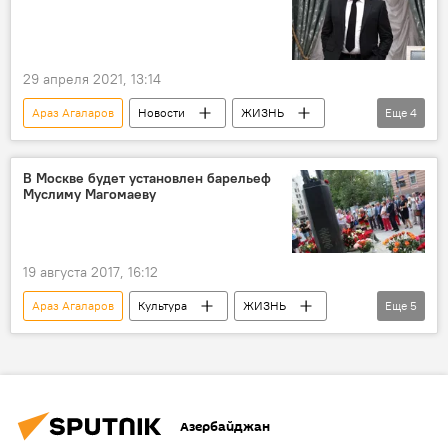
29 апреля 2021, 13:14
Араз Агаларов
Новости
ЖИЗНЬ
Еще
4
Азербайджан
Россия
Наследство
дети
В Москве будет установлен барельеф
Муслиму Магомаеву
19 августа 2017, 16:12
Араз Агаларов
Культура
ЖИЗНЬ
Еще
5
Новости
Россия
Москва
Муслим Магомаев
Памятник
Азербайджан