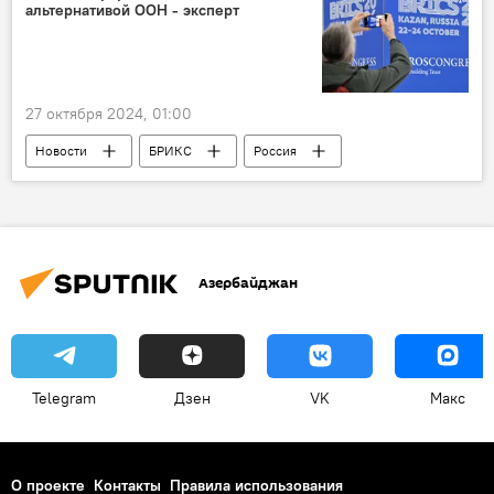
альтернативой ООН - эксперт
умершие
27 октября 2024, 01:00
Новости
БРИКС
Россия
Индия
политолог
Саммит
Казань
Перспективы
Запад
расширение
Азербайджан
Telegram
Дзен
VK
Макс
О проекте
Контакты
Правила использования