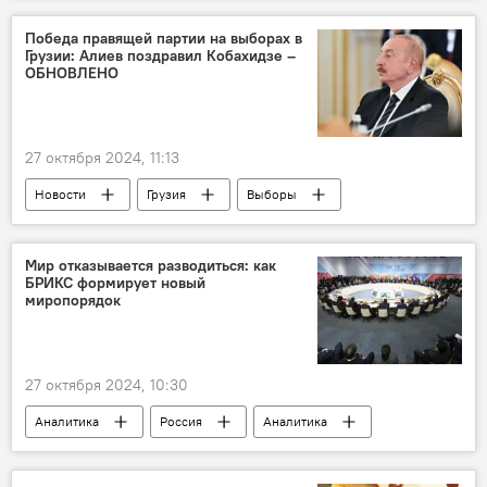
Парламент
Выборы
Победа правящей партии на выборах в
Грузии: Алиев поздравил Кобахидзе –
Сергей Лебедев
Санкции
ОБНОВЛЕНО
27 октября 2024, 11:13
Новости
Грузия
Выборы
парламентские выборы
Центральная избирательная комиссия АР
Мир отказывается разводиться: как
БРИКС формирует новый
ЦИК
Депутаты
Наблюдатели
миропорядок
Азербайджан
Политика
Ильхам Алиев
Президент
27 октября 2024, 10:30
премьер-министр Грузии Ираклий Кобахидзе
Аналитика
Россия
Аналитика
БРИКС
Политика
ООН
Антониу Гутерриш
История
СССР