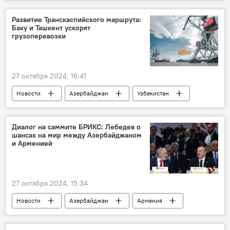
Конфликт
Армения
Южный Кавказ
Хикмет Гаджиев
Развитие Транскаспийского маршрута:
Баку и Ташкент ускорят
Барда
грузоперевозки
27 октября 2024, 16:41
Новости
Азербайджан
Узбекистан
Экономика
Каспийское море
Грузоперевозки
Диалог на саммите БРИКС: Лебедев о
шансах на мир между Азербайджаном
Транскаспийский международный транспортный маршрут
и Арменией
Министерство экономики АР
27 октября 2024, 15:34
Новости
Азербайджан
Армения
Южный Кавказ
СНГ
БРИКС