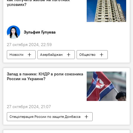
Разминирование
Саперы
условиях?
Интервью
Женщина
Агдамский район
Зульфия Гулуева
27 октября 2024, 22:59
Новости
Азербайджан
Общество
Жилье
Недвижимость
Аренда
Выкуп
Льготное жилье
Запад в панике: КНДР в роли союзника
России на Украине?
недвижимость
Абшерон
27 октября 2024, 21:07
Спецоперация России по защите Донбасса
Россия
СВО
Украина