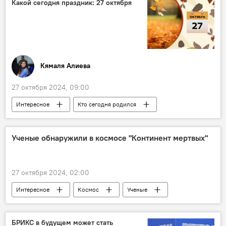
Какой сегодня праздник: 27 октября
США
Запад
Владимир Путин
Саммит
Казань
Кямаля Алиева
27 октября 2024, 09:00
Интересное
Кто сегодня родился
Какой сегодня праздник
Азербайджан
Россия
Общество
Ученые обнаружили в космосе "Континент мертвых"
Николай Караченцов
Мири Юсиф
Дмитрий Байкалов
27 октября 2024, 02:00
Байкало-Амурская магистраль
Интересное
Космос
Ученые
Планета
Планета Земля
древний континент Арголанд
душа
БРИКС в будущем может стать