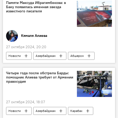
КНДР
Запад
СМИ
Фейк
Памяти Максуда Ибрагимбекова: в
Баку появилась именная звезда
Владимир Путин
Пентагон
США
известного писателя
Владимир Зеленский
Ракеты
Кямаля Алиева
27 октября 2024, 20:20
Новости
Азербайджан
Абшерон
Баку
Эмин Агаларов
Sea Breeze
Культура
Литература
Россия
Четыре года после обстрела Барды:
помощник Алиева требует от Армении
Кинематограф
Сценарист
правосудия
Писатель
Максуд Ибрагимбеков
Вице-президент Фонда Гейдара Алиева Лейла Алиева
27 октября 2024, 18:07
Анар
Новости
Азербайджан
Карабах