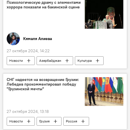
Казань
Сергей Лебедев
Психологическую драму с элементами
хоррора показали на бакинской сцене
Ильхам Алиев
Никол Пашинян
Президент
Саммит
Кямаля Алиева
27 октября 2024, 14:22
Новости
Азербайджан
Культура
Театр
Ильгар Сафат
Антон Павлович Чехов
Пьеса
Баку
СНГ надеется на возвращение Грузии:
Лебедев прокомментировал победу
Азербайджанский государственный русский драматический театр имени Самеда Вургуна
"Грузинской мечты"
27 октября 2024, 13:18
Новости
Грузия
Россия
СНГ
Южный Кавказ
Политика