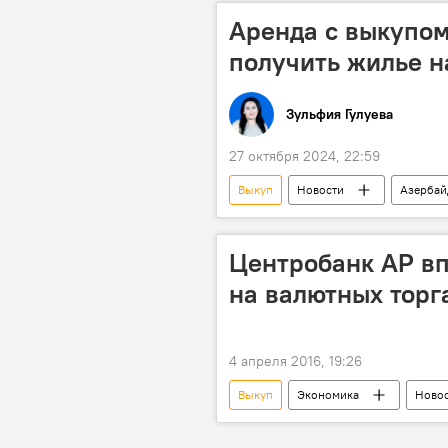
Аренда с выкупом
получить жилье н
Зульфия Гулуева
27 октября 2024, 22:59
Выкуп
Новости
Азерба
Аренда
Льготное жилье
Центробанк АР вп
на валютных торг
4 апреля 2016, 19:26
Выкуп
Экономика
Ново
Азербайджан