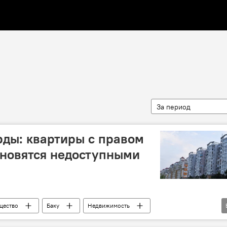
За период
рды: квартиры с правом
ановятся недоступными
щество
Баку
Недвижимость
итно-гарантийный фонд
Аренда