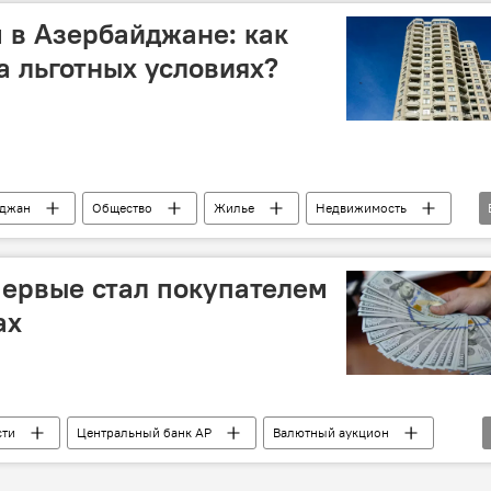
 в Азербайджане: как
а льготных условиях?
йджан
Общество
Жилье
Недвижимость
недвижимость
Абшерон
ервые стал покупателем
ах
сти
Центральный банк АР
Валютный аукцион