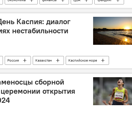
ок
онлайн-продажа
Активы
ень Каспия: диалог
виях нестабильности
Россия
Казахстан
Каспийское море
Астрахань
Политика
аменосцы сборной
 церемонии открытия
024