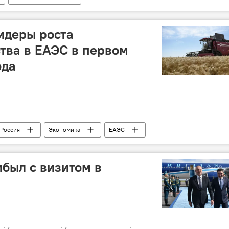
жлис
Агитация
Кандидаты в депутаты
Наблюдатели
Политика
Партии
идеры роста
тва в ЕАЭС в первом
ода
Россия
Экономика
ЕАЭС
охозяйственная продукция
Производство
Рост
был с визитом в