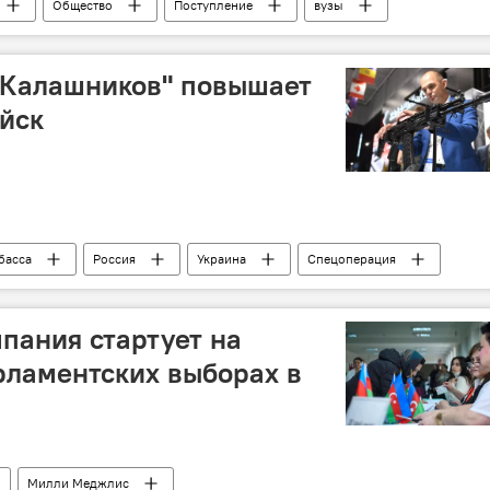
Общество
Поступление
вузы
Экзамены
ГЭЦ
школьная программа
"Калашников" повышает
йск
басса
Россия
Украина
Спецоперация
Автомат Калашникова
Стрельба
автомат
ны
пания стартует на
рламентских выборах в
Милли Меджлис