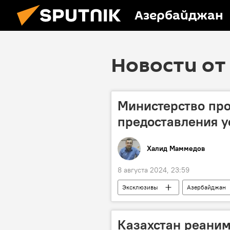
Азербайджан
Новости от
Министерство про
предоставления у
Халид Маммедов
8 августа 2024, 23:59
Эксклюзивы
Азербайджан
Азербайджанское агентство наземно
Водитель такси
Министерств
Казахстан реаним