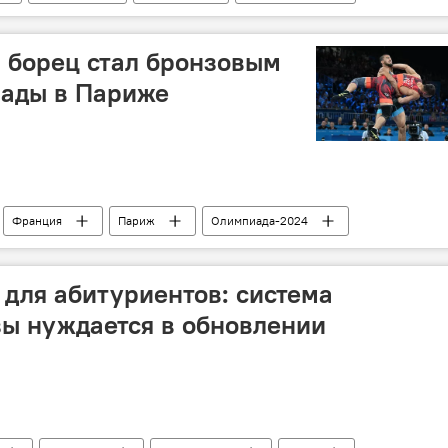
егулирование
Зангезурский коридор
территориальные претензии
Политика
 борец стал бронзовым
ады в Париже
Франция
Париж
Олимпиада-2024
рьба
Бокс
Дзюдо
для абитуриентов: система
зы нуждается в обновлении