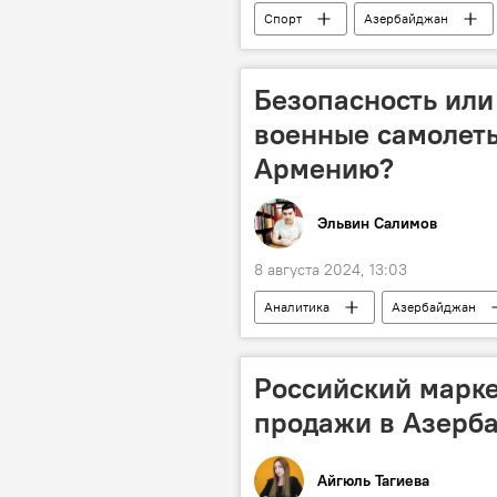
Спорт
Азербайджан
Национальный паралимпийский коми
Церемония открытия
Тхэкв
Безопасность или
военные самолет
Армению?
Эльвин Салимов
8 августа 2024, 13:03
Аналитика
Азербайджан
США
Аэропорт
во
Южный Кавказ
региональна
Российский марке
продажи в Азерб
Айгюль Тагиева