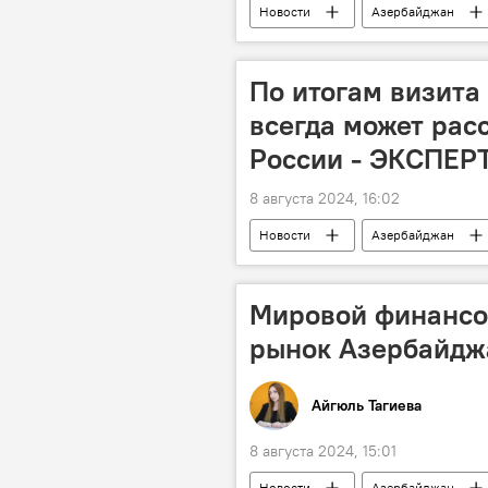
Новости
Азербайджан
Касым-Жомарт Токаев
Визи
По итогам визита
всегда может рас
России - ЭКСПЕР
8 августа 2024, 16:02
Новости
Азербайджан
Визит
Поддержка
Южный Кавказ
Иран
Мировой финансо
рынок Азербайдж
Айгюль Тагиева
8 августа 2024, 15:01
Новости
Азербайджан