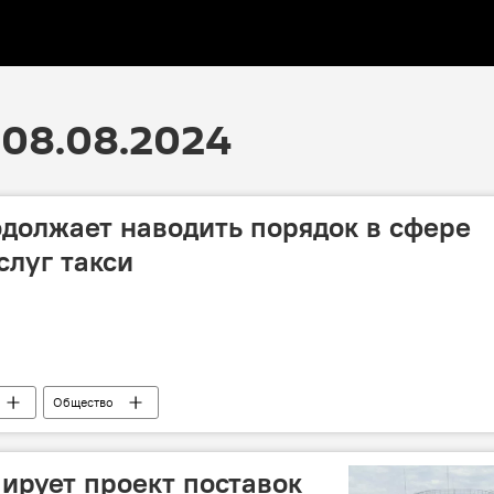
 08.08.2024
должает наводить порядок в сфере
слуг такси
Общество
го транспорта
Такси
Оператор
о транспорта, связи и высоких технологий АР
ирует проект поставок