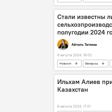
Внеочередные выборы в Милли Мед
ЦИК АР
Мазахир Панахов
Стали известны л
сельхозпроизводс
полугодии 2024 г
Айгюль Тагиева
8 августа 2024, 18:02
Новости
Беларусь
Сельское хозяйство
Сельск
Показатели
Ильхам Алиев при
Казахстан
8 августа 2024, 17:01