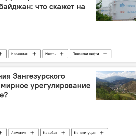
байджан: что скажет на
Казахстан
Нефть
Поставки нефти
нефтепровод Баку-Супса
Средний коридор
ния Зангезурского
 мирное урегулирование
е?
Армения
Карабах
Конституция