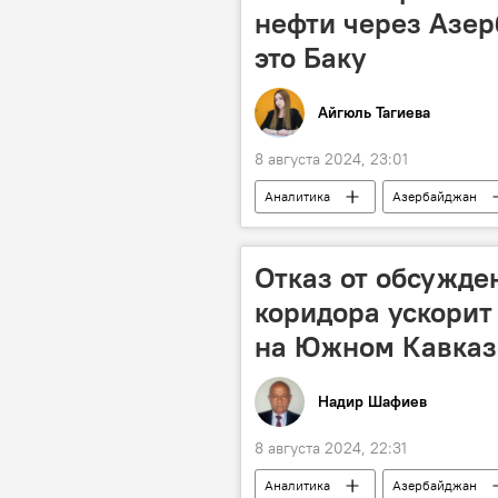
Пассажирские перевозки
нефти через Азер
это Баку
Айгюль Тагиева
8 августа 2024, 23:01
Аналитика
Азербайджан
Экспорт
Нефтепровод
нефтепровод Баку-Тбилиси-Джейхан
Отказ от обсужде
коридора ускорит
на Южном Кавказ
Надир Шафиев
8 августа 2024, 22:31
Аналитика
Азербайджан