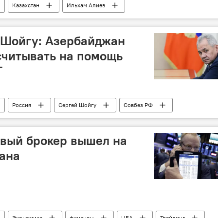
Казахстан
Ильхам Алиев
т
Астана
Центральная Азия
Встреча
 Шойгу: Азербайджан
считывать на помощь
Т
Россия
Сергей Шойгу
Совбез РФ
Стратегическое партнерство
Сотрудничество
Турбулентность
вый брокер вышел на
ана
Экономика
финансы
ЦБА
Трейдинг