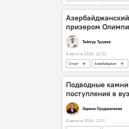
мирный договор
мирное ур
территориальная целостность
Азербайджанский
Эльчин Амирбеков
призером Олимпи
Теймур Тушиев
8 августа 2024, 22:02
Спорт
Азербайджан
Медаль
Победа
бо
Подводные камни 
поступления в ву
Зарина Оруджалиева
8 августа 2024, 21:01