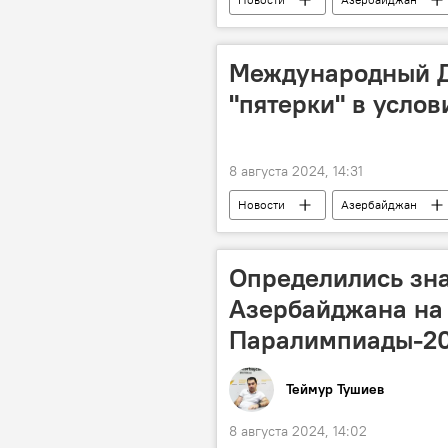
трейдеры
Финансовый рын
Международный Д
"пятерки" в усло
8 августа 2024, 14:31
Новости
Азербайджан
Экономика
Видеомост
Определились зн
Азербайджана на
Паралимпиады-2
Теймур Тушиев
8 августа 2024, 14:02