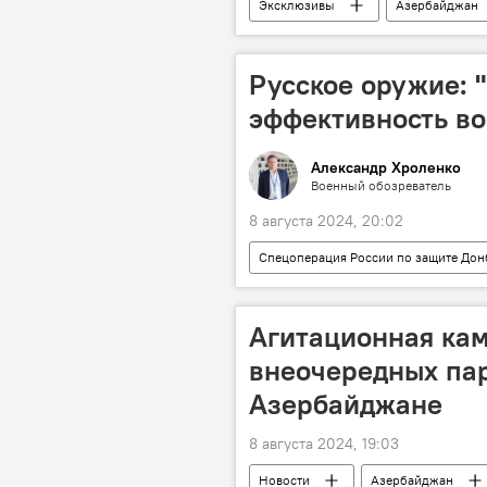
Эксклюзивы
Азербайджан
Образование
Университет
Эксперты
Кямран Асадов
Русское оружие: 
эффективность во
Александр Хроленко
Военный обозреватель
8 августа 2024, 20:02
Спецоперация России по защите Дон
Оружие
Вооружение
ВС РФ
пуля
патро
Агитационная кам
внеочередных па
Азербайджане
8 августа 2024, 19:03
Новости
Азербайджан