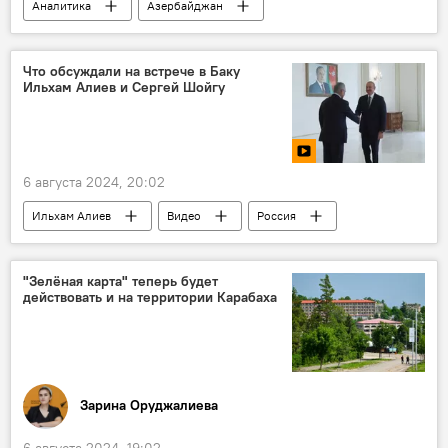
Аналитика
Азербайджан
Ближний Восток
Иран
Израиль
Турция
Конфликт
Эскалация
Что обсуждали на встрече в Баку
Ильхам Алиев и Сергей Шойгу
ХАМАС
Убийство
Реджеп Тайип Эрдоган
Политика
палестино-израильский конфликт
Ливан
6 августа 2024, 20:02
сектор Газа
Ильхам Алиев
Видео
Россия
Азербайджан
Армения
Урегулирование
формат "3+3"
"Зелёная карта" теперь будет
действовать и на территории Карабаха
Сергей Шойгу
Баку
Встреча
Зарина Оруджалиева
6 августа 2024, 19:02