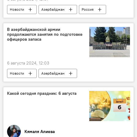
Новости
Азербайджан
Россия
Президент
Ильхам Алиев
Совет безопасности РФ
Сергей Шойгу
В азербайджанской армии
продолжаются занятия по подготовке
Встреча
Прием
Переговоры
офицеров запаса
6 августа 2024, 12:03
Новости
Азербайджан
Минобороны АР
Курсы
Занятия
Офицеры
Запасы
учения
Какой сегодня праздник: 6 августа
учебно-тренировочные сборы
Центр
ВС АР
Кямаля Алиева