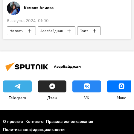
Кямаля Алиева
6 августа 2024, 01:00
Новости
Азербайджан
Театр
Культура
Азербайджанский государственный академический музыкальный театр
Министерство культуры АР
Азербайджан
Великобритания
Турция
Кинематограф
театр
Спектакль
Telegram
Дзен
VK
Макс
О проекте
Контакты
Правила использования
Политика конфиденциальности