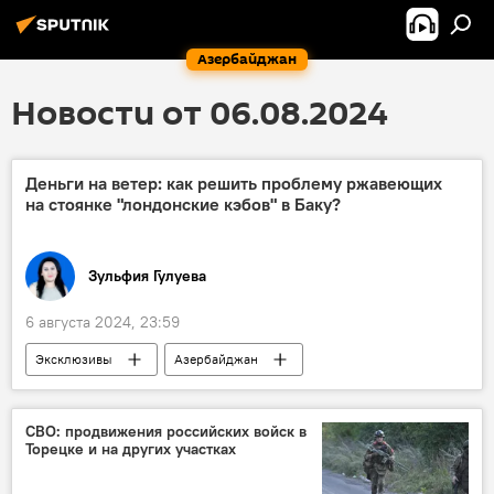
Азербайджан
Новости от 06.08.2024
Деньги на ветер: как решить проблему ржавеющих
на стоянке "лондонские кэбов" в Баку?
Зульфия Гулуева
6 августа 2024, 23:59
Эксклюзивы
Азербайджан
Общество
Такси
Лондонские такси
Стоянка
автомобиль
такси
СВО: продвижения российских войск в
Торецке и на других участках
Азербайджанское агентство наземного транспорта
Эксперт
Эльмаддин Мурадлы