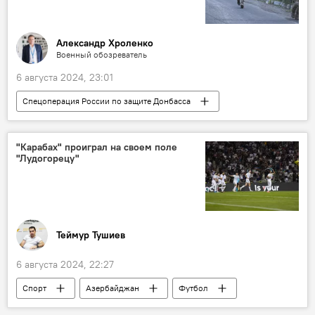
Александр Хроленко
Военный обозреватель
6 августа 2024, 23:01
Спецоперация России по защите Донбасса
Россия
Украина
Спецоперация
СВО
США
НАТО
Запад
"Карабах" проиграл на своем поле
"Лудогорецу"
прорыв
вооружение
Потери
Ракеты
военнопленные
Теймур Тушиев
6 августа 2024, 22:27
Спорт
Азербайджан
Футбол
ФК "Карабах"
Лига чемпионов