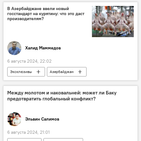
Поражение
В Азербайджане ввели новый
госстандарт на курятину: что это даст
Республиканский стадион им. Тофика Бахрамова
производителям?
Баку
Гурбан Гурбанов
Квалификация
Халид Маммедов
6 августа 2024, 22:02
Эксклюзивы
Азербайджан
Экономика
Сельское хозяйство
Сельскохозяйственная продукция
Между молотом и наковальней: может ли Баку
предотвратить глобальный конфликт?
Поддержка животноводства
Курятина
Яйца
Мясо птицы
Экспорт
Эльвин Салимов
Европа
6 августа 2024, 21:01