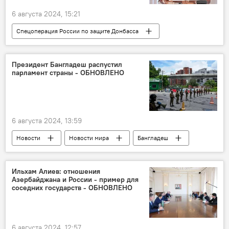
6 августа 2024, 15:21
Спецоперация России по защите Донбасса
Россия
Совбез РФ
Сергей Шойгу
Украина
СВО
Запад
Президент Бангладеш распустил
парламент страны - ОБНОВЛЕНО
Иран
Спецоперация
Переговоры
Затягивание
Сотрудничество
Коридор "Север-Юг"
6 августа 2024, 13:59
Новости
Новости мира
Бангладеш
Беспорядки
Уличные беспорядки
Акции протеста
массовая гибель
Ильхам Алиев: отношения
Азербайджана и России - пример для
полиция
Интернет
Отключение
соседних государств - ОБНОВЛЕНО
Комендантский час
6 августа 2024, 12:57