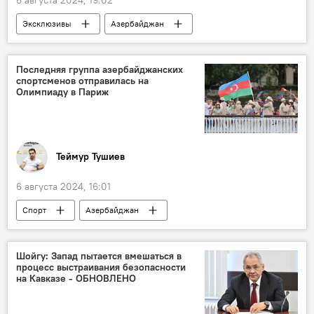
Эксклюзивы
Азербайджан
Страхование
Ответственность
Бюро обязательного страхования
Система
Последняя группа азербайджанских
спортсменов отправилась на
автотранспорт
освобожденные земли
Олимпиаду в Париж
Карабах
Теймур Тушиев
6 августа 2024, 16:01
Спорт
Азербайджан
Олимпиада-2024
Франция
Париж
Гимнастика
Борьба
Шойгу: Запад пытается вмешаться в
процесс выстраивания безопасности
Вольная борьба
Тхэквондо
на Кавказе - ОБНОВЛЕНО
азербайджанские спортсмены