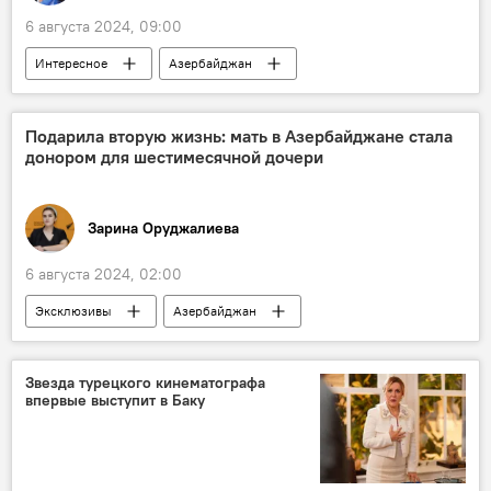
6 августа 2024, 09:00
Интересное
Азербайджан
Культура
Поэзия
Великобритания
Нобелевская премия
США
Подарила вторую жизнь: мать в Азербайджане стала
донором для шестимесячной дочери
Кинематограф
История
Справка
События и даты
Какой сегодня праздник
Зарина Оруджалиева
Кто сегодня родился
6 августа 2024, 02:00
Эксклюзивы
Азербайджан
Медицина
Трансплантация
Печень
Донорство
Баку
Госпиталь
Звезда турецкого кинематографа
впервые выступит в Баку
Операция
Мать
Ребенок
Заболевание