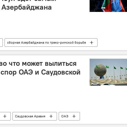
ц Азербайджана
сборная Азербайджана по греко-римской борьбе
мбул
Олимпиада
Лицензии
орная
Борьба
Спорт
во что может вылиться
спор ОАЭ и Саудовской
Саудовская Аравия
ОАЭ
принадлежность
Конфликт
Израиль