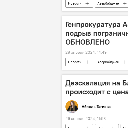
Новости
Азербайджан
Государственная комиссия Азербайд
Исмаил Ахундов
Заявление
Генпрокуратура А
пропавшие без вести
Караб
подрыв пограничн
Ходжалы
Политика
ОБНОВЛЕНО
29 апреля 2024, 14:49
Новости
Азербайджан
мирный житель
Тертерский
Деэскалация на Б
происходит с цен
Айгюль Тагиева
29 апреля 2024, 11:58