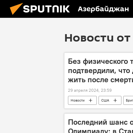
Азербайджан
Новости от 
Без физического 
подтвердили, что
жить после смерт
29 апреля 2024, 23:59
Новости
США
Бри
Смерть
квантовый мир
Последний шанс о
Олимпиаду: в Ста