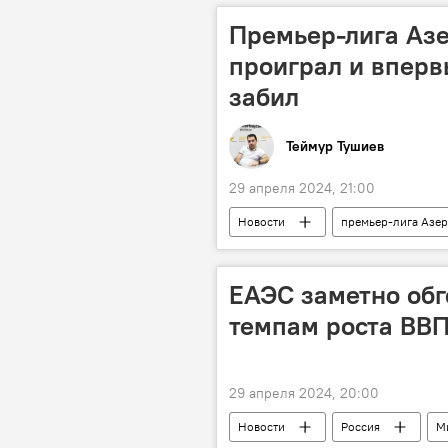
Нормализация отношений
Премьер-лига Азе
Инвестиции
Экономика
проиграл и вперв
забил
Теймур Тушиев
29 апреля 2024, 21:00
Новости
премьер-лига Азе
Первая лига Азербайджана по футбо
Гурбан Гурбанов
ФК "Сумга
ЕАЭС заметно обг
турнирная таблица
Спорт
темпам роста ВВ
29 апреля 2024, 20:00
Новости
Россия
М