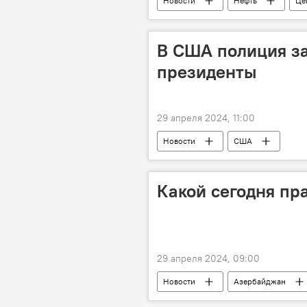
Новости
Нефть
Це
котировки
Ближний Восток
Предложение
Динамика
В США полиция за
президенты
29 апреля 2024, 11:00
Новости
США
Кандидат от Партии зеленых на выб
Задержание
Акция протеста
Какой сегодня пр
Политика
29 апреля 2024, 09:00
Новости
Азербайджан
Великобритания
США