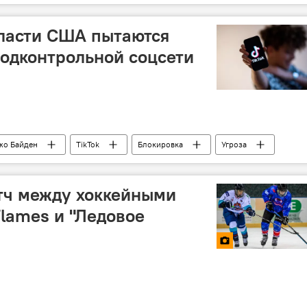
азийская интеграция
СНГ
Товарооборот
усь
Экономика
 власти США пытаются
подконтрольной соцсети
жо Байден
TikTok
Блокировка
Угроза
амп
Соцсети
Демократия
о
Нарушение
Президентские выборы
тч между хоккейными
lames и "Ледовое