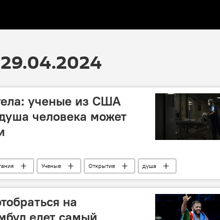
29.04.2024
тела: ученые из США
 душа человека может
и
тания
Ученые
Открытие
душа
Тело
бессмертие
Наука
Общество
тобраться на
мбул едет самый