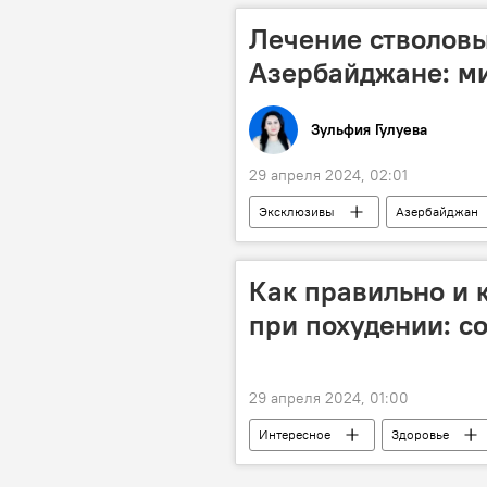
Кинематограф
Справка
Лечение стволов
Архив
народный артист Аз
Азербайджане: м
Зульфия Гулуева
29 апреля 2024, 02:01
Эксклюзивы
Азербайджан
Наука
Медицина
Т
Как правильно и 
при похудении: с
29 апреля 2024, 01:00
Интересное
Здоровье