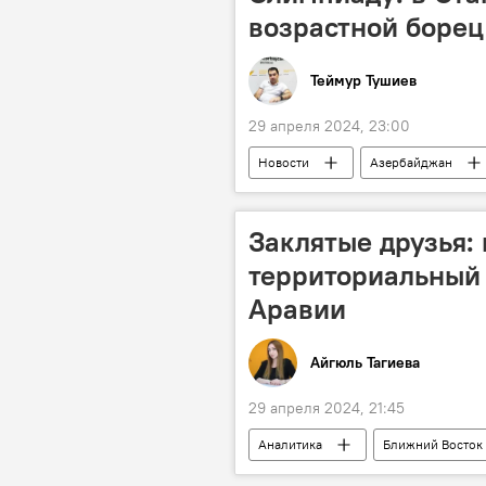
возрастной боре
Теймур Тушиев
29 апреля 2024, 23:00
Новости
Азербайджан
Состав
Турнир
Ста
Рафик Гусейнов
женская сб
Заклятые друзья: 
территориальный 
Аравии
Айгюль Тагиева
29 апреля 2024, 21:45
Аналитика
Ближний Восток
остров-заповедник Аль-Ясат