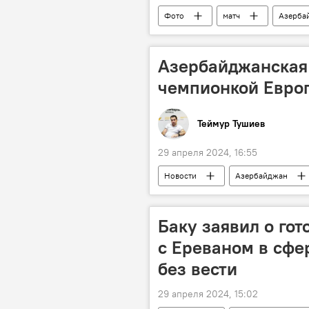
Фото
матч
Азерба
Спортивно-концертный комплекс име
хоккейная команда
Россия
Азербайджанская
хоккейная команда Baku Flames
чемпионкой Евро
Теймур Тушиев
29 апреля 2024, 16:55
Новости
Азербайджан
Турнир
Бундеслига
Баку заявил о гот
с Ереваном в сфе
без вести
29 апреля 2024, 15:02