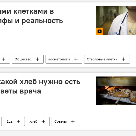
Какой сегодня праздник
Кто сегодня родился
ыми клетками в
ербайджана Аждар Ибрагимов
ифы и реальность
Общество
косметологи
Стволовые клетки
рансплантация
какой хлеб нужно есть
оветы врача
Еда
хлеб
Советы