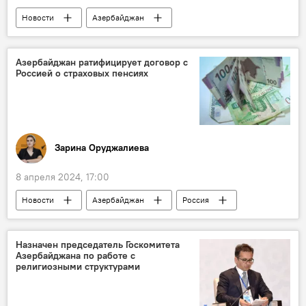
Новости
Азербайджан
глава правления ГФСЗ Гималай Мамишов
Соцпособия
Назначение
Азербайджан ратифицирует договор с
Россией о страховых пенсиях
новшества
Государственный фонд социальной защиты населения АР
Соцстрахование
Отчисления
Общество
Зарина Оруджалиева
8 апреля 2024, 17:00
Новости
Азербайджан
Россия
договор о сотрудничестве в сфере пенсионного обеспечения
ратификация
Назначен председатель Госкомитета
Азербайджана по работе с
Государственный фонд социальный защиты (ГФСЗ)
религиозными структурами
глава правления ГФСЗ Гималай Мамишов
Владимир Путин
Трудовой стаж