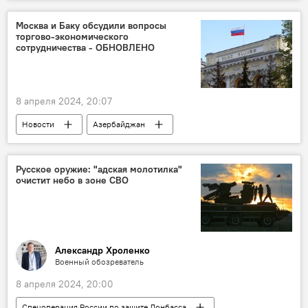
Азербайджанцы
Участие
Концлагерь
Освобождение
Москва и Баку обсудили вопросы
торгово-экономического
Азербайджан
НАНА
сотрудничества - ОБНОВЛЕНО
научный сотрудник Института философии и социологии Национальной академии наук АР Ильхам Аббасов
8 апреля 2024, 20:07
Новости
Азербайджан
Микаил Джаббаров
Россия
Денис Мантуров
Встреча
Русское оружие: "адская молотилка"
очистит небо в зоне СВО
Торгово-экономическое сотрудничество
Промышленность
Взаимодействие
Торговля
промышленная кооперация
Проекты
Экономика
Александр Хроленко
Военный обозреватель
Центробанк России
8 апреля 2024, 20:00
председатель Центрального банка РФ Эльвира Набиуллина
Спецоперация России по защите Донбасса