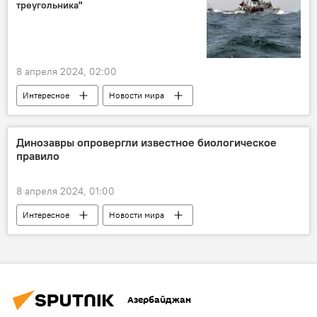
треугольника"
Архив
История
Кельбаджарский район
Общество
ООН
Кофи Аннан
8 апреля 2024, 02:00
Интересное
Новости мира
Новости
Море
Карибское море
Бермудский треугольник
тайна
Динозавры опровергли известное биологическое
правило
8 апреля 2024, 01:00
Интересное
Новости мира
Древность
Земля
Животные
динозавры
Азербайджан