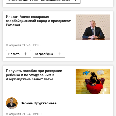
Переговоры
Экономика
СВО
Вооруженные силы России
зенитные артиллерийские комплексы "Деривация-ПВО"
Ильхам Алиев поздравил
азербайджанский народ с праздником
Корпорация "Ростех"
Стрельба
Рамазан
Воздушные цели
цифровые средства управления огнем
8 апреля 2024, 19:13
управляемый снаряд
ВСУ
Новости
Азербайджан
Политика
Ильхам Алиев
праздник Рамазан
Азербайджанский народ
Поздравление
Получить пособия при рождении
ребенка и по уходу за ним в
Общество
Азербайджане станет легче
Зарина Оруджалиева
8 апреля 2024, 18:00