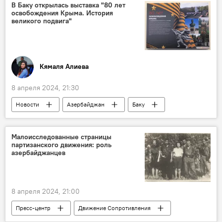
Станислав Черчесов
АФФА
В Баку открылась выставка "80 лет
освобождения Крыма. История
Предложение
главный тренер
великого подвига"
Россия
Центральный спортивный клуб армии (ЦСКА)
Дмитрий Крамаренко
Ровшан Наджаф
Кямаля Алиева
ФК "Карабах"
Спорт
8 апреля 2024, 21:30
Новости
Азербайджан
Баку
Русский дом
Выставка
Крым
Великая Отечественная война
Операция
Малоисследованные страницы
партизанского движения: роль
Освобождение
Азербайджанцы
азербайджанцев
Оборона
77-я стрелковая дивизия
посол России в Азербайджане Михаил Евдокимов
8 апреля 2024, 21:00
Общество
История
Архив
Пресс-центр
Движение Сопротивления