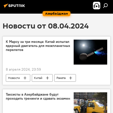
Азербайджан
Новости от 08.04.2024
К Марсу за три месяца: Китай испытал
ядерный двигатель для межпланетных
перелетов
8 апреля 2024, 23:59
Новости
Китай
Ракета
Двигатель
Разработка
Марс
Полеты
НАСА
Общество
Таксисты в Азербайджане будут
проходить тренинги и сдавать экзамен
Космос
экспедиция