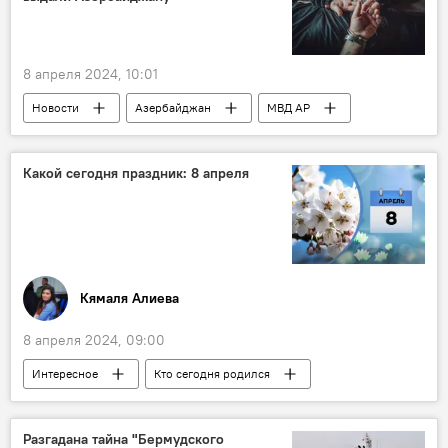
политолог, преподаватель кафедры международных экономических отношений РУДН Фархад Ибрагимов
Баку
Москва
8 апреля 2024, 10:01
Новости
Азербайджан
МВД АР
Кыргызстан
преступная группировка
Задержание
Выдача
Бишкек
Какой сегодня праздник: 8 апреля
Государственный комитет национальной безопасности Кыргызстана
транснациональная организованная преступность
Общество
Кямаля Алиева
8 апреля 2024, 09:00
Интересное
Кто сегодня родился
Какой сегодня праздник
Азербайджан
Россия
Геноцид азербайджанцев
Разгадана тайна "Бермудского