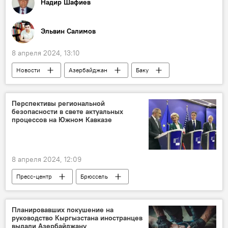
Надир Шафиев
Эльвин Салимов
8 апреля 2024, 13:10
Новости
Азербайджан
Баку
БРИКС
мероприятие
Сотрудничество
расширение
Перспективы региональной
безопасности в свете актуальных
Торговля
Фархад Мамедов
процессов на Южном Кавказе
Эльшад Мирбашироглу
Заур Мамедов
Приоритеты
Политика
8 апреля 2024, 12:09
Пресс-центр
Брюссель
встреча Армения-ЕС-США
Азербайджан
Армения
Граница
Напряженность
Планировавших покушение на
руководство Кыргызстана иностранцев
политолог Ильяс Гусейнов
выдали Азербайджану