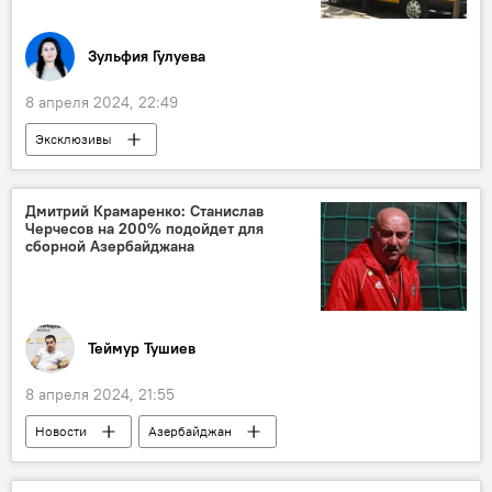
Зульфия Гулуева
8 апреля 2024, 22:49
Эксклюзивы
Агентство наземного транспорта Азербайджана
Водители
Такси
тренинги
Дмитрий Крамаренко: Станислав
Черчесов на 200% подойдет для
Этика
правила поведения
сборной Азербайджана
госпошлина
Учебно-тренировочный центр Агентства наземного транспорта
Общество
Теймур Тушиев
8 апреля 2024, 21:55
Новости
Азербайджан
Сборная Азербайджана по футболу