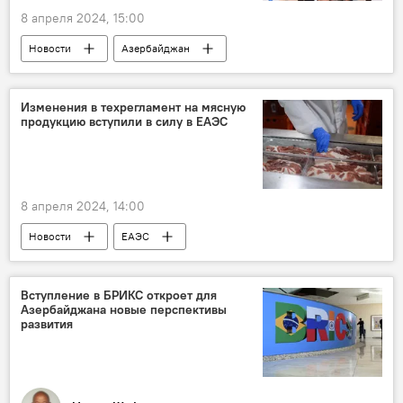
8 апреля 2024, 15:00
пенсионный капитал
Общество
Новости
Азербайджан
Ильхам Алиев
Распоряжение
Госкомитет по работе с религиозными структурами
Изменения в техрегламент на мясную
продукцию вступили в силу в ЕАЭС
Назначение
Рамин Мамедов
депутат Милли Меджлиса
Политика
8 апреля 2024, 14:00
Новости
ЕАЭС
Евразийская экономическая комиссия
Мясо
технический регламент
Изменения
Вступление в БРИКС откроет для
Азербайджана новые перспективы
Таможенный союз
развития
предпринимательская деятельность
Экономика