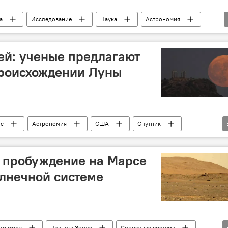
а
Исследование
Наука
Астрономия
ей: ученые предлагают
происхождении Луны
с
Астрономия
США
Спутник
дование
Солнечная система
Меркурий
е пробуждение на Марсе
лнечной системе
ти мира
Планета Земля
Солнечная система