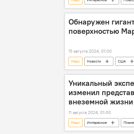
Извержение
Вулкан
Обнаружен гигант
поверхностью Ма
15 августа 2024, 01:00
Марс
Новости
США
внеземная жизнь
вода
Уникальный эксп
изменил представ
внеземной жизни
11 августа 2024, 01:00
Марс
Интересное
Плане
Космос
Вселенная