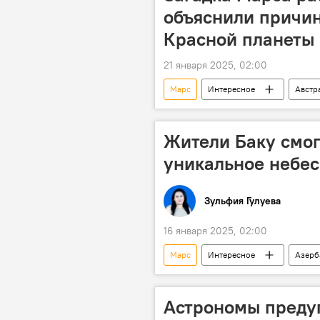
объяснили причин
Красной планеты
21 января 2025, 02:00
Марс
Интересное
Австр
сложный рельеф
Исследов
Жители Баку смо
уникальное небес
Зульфия Гулуева
16 января 2025, 02:00
Марс
Интересное
Азерб
Астрономия
астрономическ
Астрономы предуп