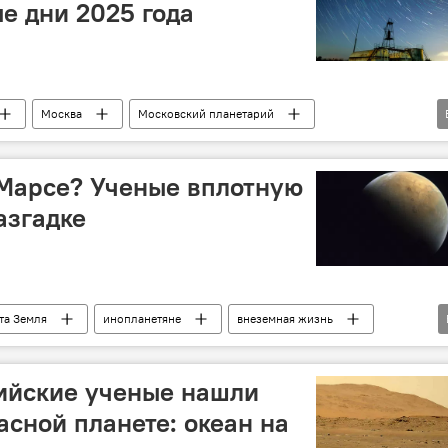
е дни 2025 года
Москва
Московский планетарий
тояние
Солнце
наблюдения
Общество
 Марсе? Ученые вплотную
азгадке
та Земля
инопланетяне
внеземная жизнь
ос
Вселенная
Солнечная система
кважины
ийские ученые нашли
асной планете: океан на