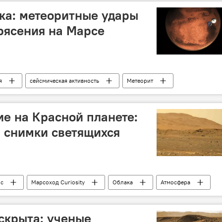
оддержка
Илон Маск
Технологии
ика: метеоритные удары
трудничество
совместная миссия
Космос
рясения на Марсе
я
сейсмическая активность
Метеорит
е на Красной планете:
 снимки светящихся
с
Марсоход Curiosity
Облака
Атмосфера
скрыта: ученые