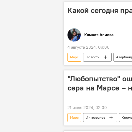
эксперимент
Какой сегодня пра
Кямаля Алиева
4 августа 2024, 09:00
Марс
Новости
Азербай
Какой сегодня праздник
Ку
Барак Обама
Музыка
"Любопытство" ош
Великобритания
сера на Марсе – 
21 июля 2024, 02:00
Марс
Интересное
Космо
Наука