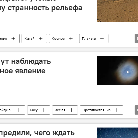
у странность рельефа
алия
Китай
Космос
Планета
ание
гут наблюдать
ное явление
айджан
Баку
Земля
Противостояние
ое явление
Космос
Вселенная
редили, чего ждать