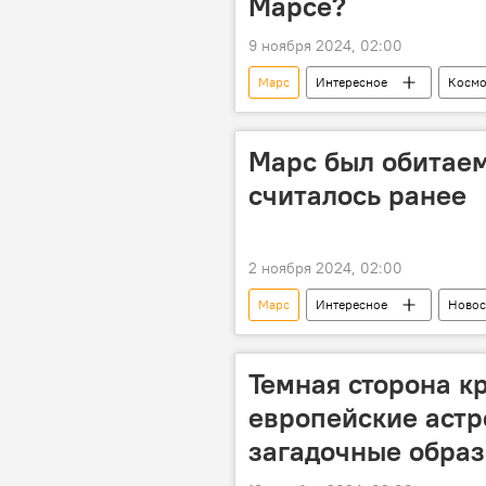
Марсе?
9 ноября 2024, 02:00
Марс
Интересное
Космо
Марсоход
Наука
И
Марс был обитаем
считалось ранее
2 ноября 2024, 02:00
Марс
Интересное
Новос
электромагнитное излучение
Темная сторона к
европейские аст
загадочные обра