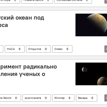
Космос
Вселенная
ский океан под
рса
НАСА
Открытие
Океан
Изменения климата
Общество
еримент радикально
ления ученых о
та Земля
экзопланета
Юпитер
Венера
внеземная жизнь
Аппарат
Ученые