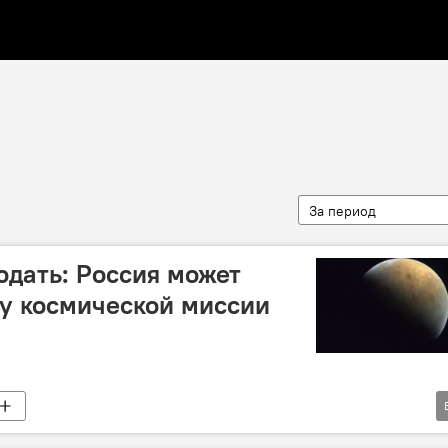
За период
одать: Россия может
у космической миссии
спецпредставитель президента РФ по инвестиционно-экономическому сотрудничеству с зарубежными странами Кирилл Дмитриев