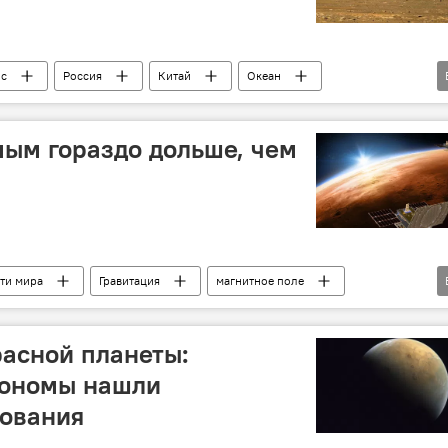
с
Россия
Китай
Океан
сследование
ым гораздо дольше, чем
ти мира
Гравитация
магнитное поле
обитаемая планета
Солнечная система
расной планеты:
рономы нашли
зования