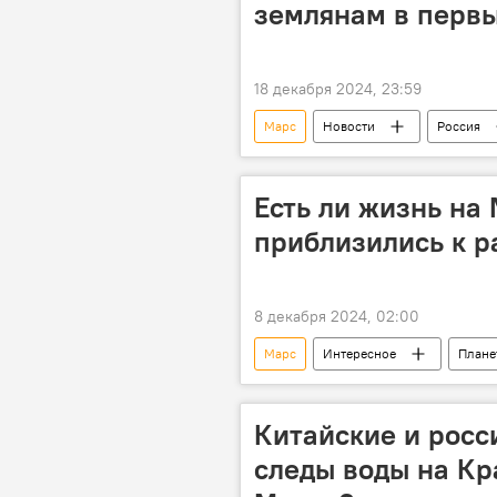
землянам в первы
18 декабря 2024, 23:59
Марс
Новости
Россия
Метеорный поток
Противос
Астрономы
Есть ли жизнь на
приблизились к р
8 декабря 2024, 02:00
Марс
Интересное
Плане
вода
Ученые
Косм
Открытие
Бурение новой с
Китайские и росс
следы воды на Кр