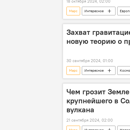
18 октября 2024, 02:00
Марс
Интересное
Европ
Космос
Захват гравитаци
новую теорию о 
30 сентября 2024, 01:00
Марс
Интересное
Космо
Луна
Наука
Иссле
Чем грозит Земл
крупнейшего в Со
вулкана
21 сентября 2024, 02:00
Марс
Интересное
Новос