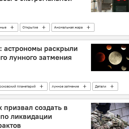
еные
Открытие
Аномальная жара
ение температуры
Орошение
Общество
: астрономы раскрыли
го лунного затмения
осковский планетарий
лунное затмение
Детали
 фаза
Наблюдение
Астрономы
Общество
 призвал создать в
 по ликвидации
рактов