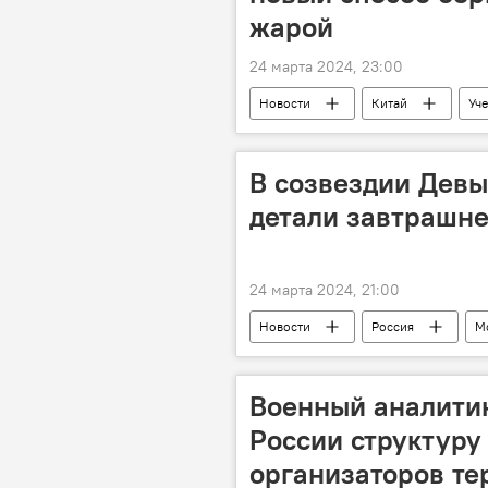
жарой
24 марта 2024, 23:00
Новости
Китай
Уч
температура воздуха
Пониж
В созвездии Девы
детали завтрашне
24 марта 2024, 21:00
Новости
Россия
М
Земля
Тень
полная
Военный аналитик
России структуру
организаторов те