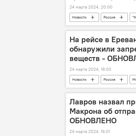
24 марта 2024, 20:00
Новости
Россия
"
Игорь Коротченко
Предлож
НКВД
Великая Отечественн
На рейсе в Ерева
обнаружили запр
веществ - ОБНО
24 марта 2024, 18:00
Новости
Россия
М
ручная кладь
сообщение
Лавров назвал пр
Макрона об отпра
ОБНОВЛЕНО
24 марта 2024, 16:01