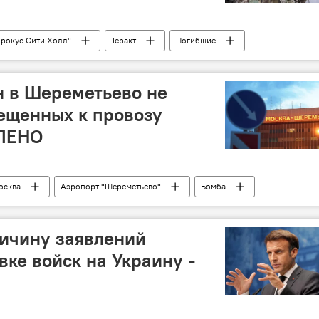
Крокус Сити Холл"
Теракт
Погибшие
ение
структура
Террористы
Ликвидация
ая война
Политика
н в Шереметьево не
ещенных к провозу
ВЛЕНО
осква
Аэропорт "Шереметьево"
Бомба
Рейс
Ереван
Общество
ичину заявлений
вке войск на Украину -