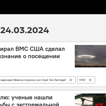
24.03.2024
ирал ВМС США сделал
изнание о посещении
е-адмирал Военно-морских сил США Тим Галлодет
НЛО
внеземные цивилизации
Признание
Общество
делю: ученые нашли
ьбы с экстремальной