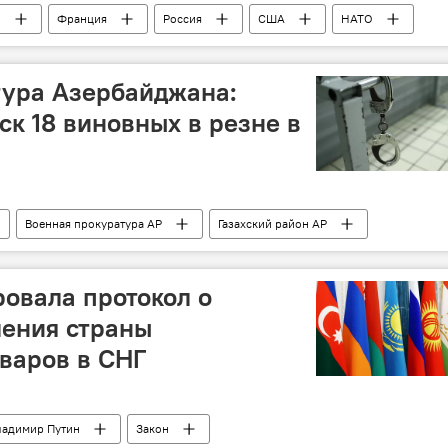
н
Франция
Россия
США
НАТО
мие
тура Азербайджана:
ск 18 виновных в резне в
Военная прокуратура АР
Газахский район АР
 формирования
село Баганис Айрым
ск
Интерпол
резня
Политика
овала протокол о
ления страны
варов в СНГ
ладимир Путин
Закон