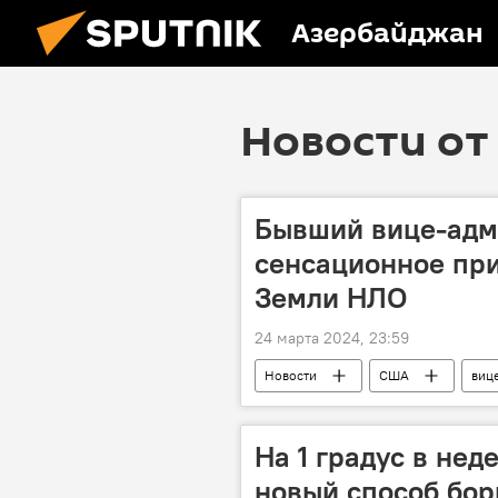
Азербайджан
Новости от 
Бывший вице-адм
сенсационное пр
Земли НЛО
24 марта 2024, 23:59
Новости
США
виц
Земля
Посещение
На 1 градус в не
новый способ бор