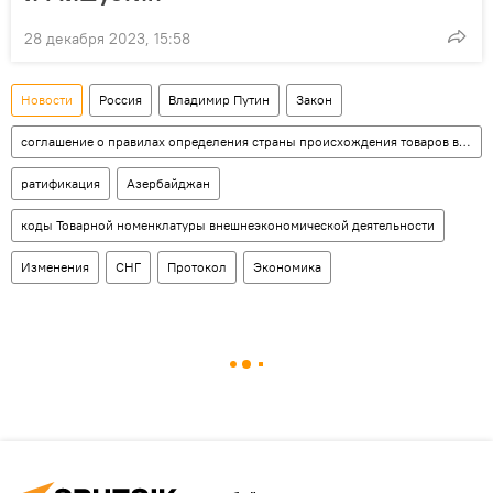
28 декабря 2023, 15:58
Новости
Россия
Владимир Путин
Закон
соглашение о правилах определения страны происхождения товаров в СНГ
ратификация
Азербайджан
коды Товарной номенклатуры внешнеэкономической деятельности
Изменения
СНГ
Протокол
Экономика