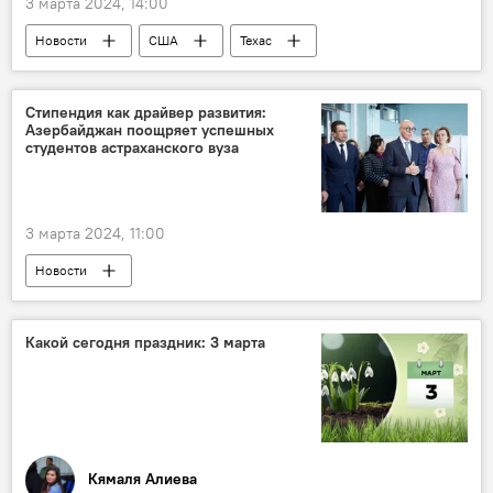
3 марта 2024, 14:00
Новости
США
Техас
Независимость
Выход
Референдум
Республиканская партия США
Стипендия как драйвер развития:
Азербайджан поощряет успешных
Миграционный кризис
Мексика
студентов астраханского вуза
Граница
Джо Байден
Политика
Новости мира
3 марта 2024, 11:00
Новости
Астраханский государственный университет имени В. Н. Татищева
Азербайджан
Стипендия
Какой сегодня праздник: 3 марта
вручение
замминистра науки и образования Азербайджана Фирудин Гурбанов
соглашение о сотрудничестве
Образование
Общество
Кямаля Алиева