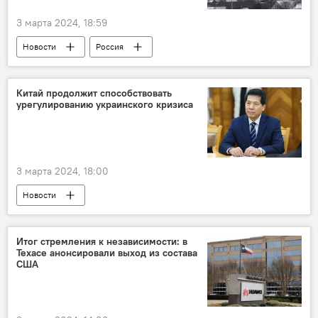
3 марта 2024, 18:59
Новости
Россия
Белгородская область
Ил-76
ВКС России
Крушение
Общество
Китай продолжит способствовать
урегулированию украинского кризиса
Политика
Владимир Путин
Украина
США
3 марта 2024, 18:00
Новости
спецпредставитель КНР по делам Евразии Ли Хуэй
замглавы МИД РФ Михаил Галузин
Москва
Итог стремления к независимости: в
Техасе анонсировали выход из состава
Переговоры
Россия
Украина
США
Посредничество
Предложение
мирное урегулирование
Политика