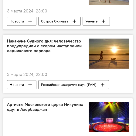
3 марта 2024, 23:00
Новости
Остров Окинава
Ученые
Старение
Причина
Открытие
Здоровье
Медицина
Общество
Накануне Судного дня: человечество
предупредили о скором наступлении
ледникового периода
3 марта 2024, 22:00
Новости
Российская академия наук (РАН)
ледниковый период
Предупреждение
Антарктида
Артисты Московского цирка Никулина
едут в Азербайджан
ведущий научный сотрудник Пущинского научного центра биологических исследований РАН Алексей Карнаухов.
Атлантический океан
Европа
Лед
Мировой океан
Повышение уровня воды