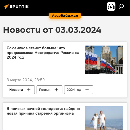
Азербайджан
Новости от 03.03.2024
Союзников станет больше: что
предсказывал Нострадамус России на
2024 год
3 марта 2024, 23:59
Новости
Россия
2024 год
Нострадамус
пророчество
предсказания
Дожди
Союзники
В поисках вечной молодости: найдена
новая причина старения организма
Наука
Достижения
Стихийное бедствие
Общество