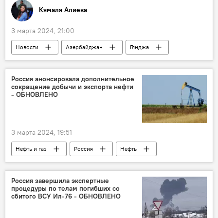
течения
Общество
Кямаля Алиева
3 марта 2024, 21:00
Новости
Азербайджан
Гянджа
цирк-шапито
Московский цирк Юрия Никулина
Гастроли
Россия анонсировала дополнительное
сокращение добычи и экспорта нефти
анонс
Шоу
- ОБНОВЛЕНО
3 марта 2024, 19:51
Нефть и газ
Россия
Нефть
ОПЕК
Сокращение экспорта
Александр Новак
Россия завершила экспертные
процедуры по телам погибших со
сбитого ВСУ Ил-76 - ОБНОВЛЕНО