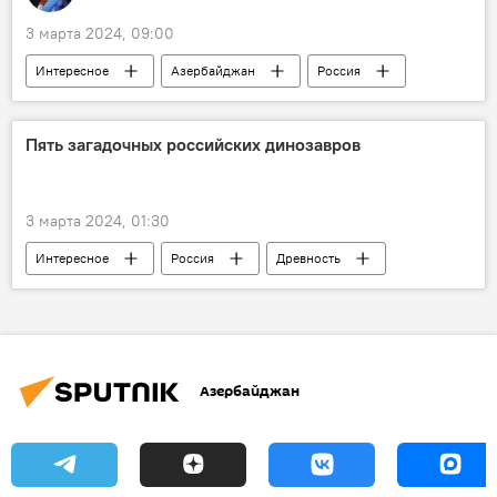
Институт образования Азербайджана
3 марта 2024, 09:00
Интересное
Азербайджан
Россия
США
Кто сегодня родился
Какой сегодня праздник
Пять загадочных российских динозавров
3 марта 2024, 01:30
Интересное
Россия
Древность
динозавры
Наука
Ученые
Палеонтологи
Азербайджан