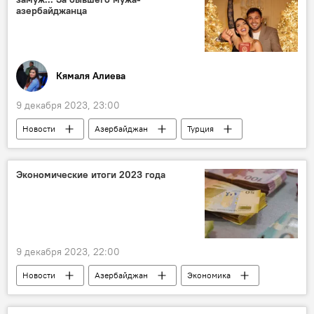
везение
азербайджанца
Кямаля Алиева
9 декабря 2023, 23:00
Новости
Азербайджан
Турция
блогеры
Свадьбы в Азербайджане
Развод
Баку
ЖИЗНЬ
Экономические итоги 2023 года
9 декабря 2023, 22:00
Новости
Азербайджан
Экономика
анонс
Пресс-центр