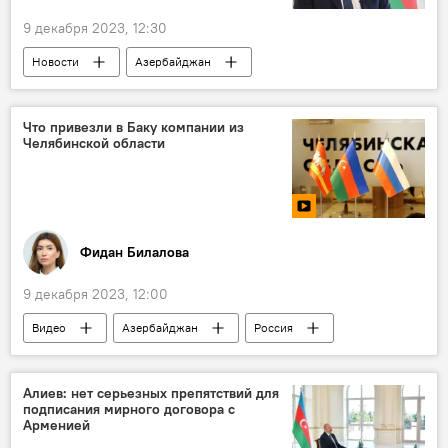
9 декабря 2023, 12:30
Новости
Азербайджан
Ильхам Алиев
СМИ
Интервью
Политика
Экономика
Развитие
Что привезли в Баку компании из
Челябинской области
Фидан Билалова
9 декабря 2023, 12:00
Видео
Азербайджан
Россия
Челябинск
Промышленность
Экономика
Торговля
Алиев: нет серьезных препятствий для
подписания мирного договора с
Арменией