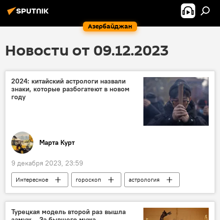
Азербайджан
Новости от 09.12.2023
2024: китайский астрологи назвали
знаки, которые разбогатеют в новом
году
Марта Курт
9 декабря 2023, 23:59
Интересное
гороскоп
астрология
знаки зодиака
Новый год по восточному календарю
Турецкая модель второй раз вышла
замуж... За бывшего мужа-