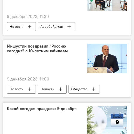
9 декабря 2023, 11:30
Новости
Азербайджан
Ильхам Алиев
Интервью
СМИ
Армения
мирный договор
Мишустин поздравил "Россию
сегодня" с 10-летним юбилеем
9 декабря 2023, 11:00
Новости
Новости
Общество
СМИ
Михаил Мишустин
Юбилей
МИА "Россия сегодня"
Поздравление
Какой сегодня праздник: 9 декабря