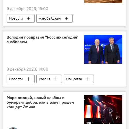
9 декабря 2023, 15:00
Новости
Азербайджан
Минобороны АР
Закир Гасанов
азербайджанская армия
Коллегия
Володин поздравил "Россию сегодня"
с юбилеем
Заседание
9 декабря 2023, 14:00
Новости
Россия
Общество
Вячеслав Володин
МИА "Россия сегодня"
Юбилей
Поздравление
СМИ
Море эмоций, новый альбом и
бумеранг добра: как в Баку прошел
концерт Эмина