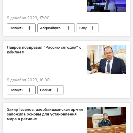
9 декабря 2023, 17:00
Новости
Азербайджан
Баку
ООН
Конференция
Изменения климата
Лавров поздравил "Россию сегодня" с
юбилеем
9 декабря 2023, 16:00
Новости
Россия
МИА "Россия сегодня"
Общество
СМИ
Поздравление
Юбилей
Закир Гасанов: азербайджанская армия
заложила основы для установления
Сергей Лавров
мира в регионе