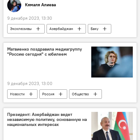
Кямаля Алиева
9 декабря 2023, 13:30
Эксклюзивы
Азербайджан
Баку
Дворец Гейдара Алиева
поп-музыка
Концерт
Эмин Агаларов
Матвиенко поздравила медиагруппу
"Россию сегодня" с юбилеем
Общество
ЖИЗНЬ
9 декабря 2023, 13:00
Новости
Россия
Общество
Валентина Матвиенко
СМИ
МИА "Россия сегодня"
Юбилей
Президент: Азербайджан ведет
независимую политику, основанную на
Поздравление
национальных интересах