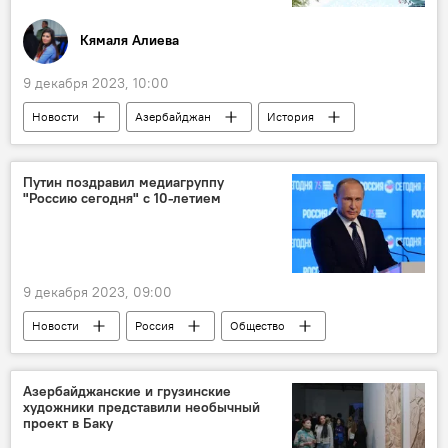
Кямаля Алиева
9 декабря 2023, 10:00
Новости
Азербайджан
История
Какой сегодня праздник
Кто сегодня родился
Справка
Путин поздравил медиагруппу
"Россию сегодня" с 10-летием
Культура
Россия
США
Кинематограф
Франция
ООН
9 декабря 2023, 09:00
Новости
Россия
Общество
СМИ
Медиагруппа "Россия сегодня"
Владимир Путин
Юбилей
Азербайджанские и грузинские
художники представили необычный
Поздравление
проект в Баку