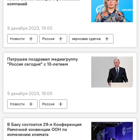
компаний
9 декабря 2023, 19:00
Новости
Россия
зерновая сделка
МИД РФ
Мария Захарова
возобновление
Антироссийские санкции
Патрушев поздравил медиагруппу
"Россия сегодня" с 10-летием
9 декабря 2023, 18:00
Новости
Россия
МИА "Россия сегодня"
Общество
СМИ
Поздравление
Юбилей
В Баку состоится 29-я Конференция
Рамочной конвенции ООН по
Николай Патрушев
изменению климата