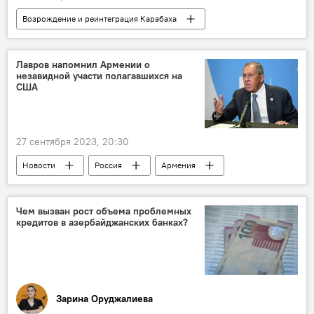
Возрождение и реинтеграция Карабаха
Азербайджан
Россия
Джейхун Байрамов
Сергей Лавров
Лавров напомнил Армении о
незавидной участи полагавшихся на
Политика
Карабах
США
мирный договор
Делимитация
Нормализация отношений
27 сентября 2023, 20:30
Новости
Россия
Армения
Министерство иностранных дел РФ
Сергей Лавров
Политика
США
Чем вызван рост объема проблемных
кредитов в азербайджанских банках?
Запад
Южный Кавказ
Зарина Оруджалиева