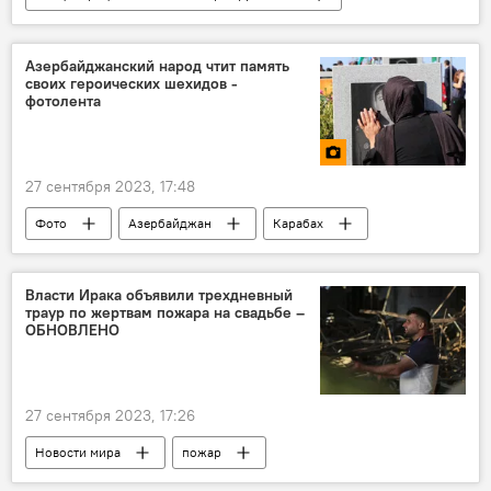
Россия
Украина
СВО
ВСУ
БПЛА
Артиллерия
Бронетехника
Азербайджанский народ чтит память
своих героических шехидов -
фотолента
27 сентября 2023, 17:48
Фото
Азербайджан
Карабах
День памяти в Азербайджане
Шехиды
Отечественная война
Власти Ирака объявили трехдневный
траур по жертвам пожара на свадьбе –
ОБНОВЛЕНО
27 сентября 2023, 17:26
Новости мира
пожар
Происшествия
Ирак
Свадьба