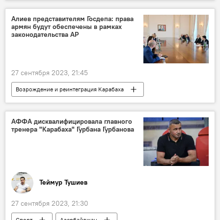
Фестиваль
Премьера
Фильм
Токио
Алиев представителям Госдепа: права
армян будут обеспечены в рамках
законодательства АР
27 сентября 2023, 21:45
Возрождение и реинтеграция Карабаха
Азербайджан
Ильхам Алиев
Политика
США
Карабах
АФФА дисквалифицировала главного
тренера "Карабаха" Гурбана Гурбанова
Госдепартамент США
Армения
Теймур Тушиев
27 сентября 2023, 21:30
Спорт
Азербайджан