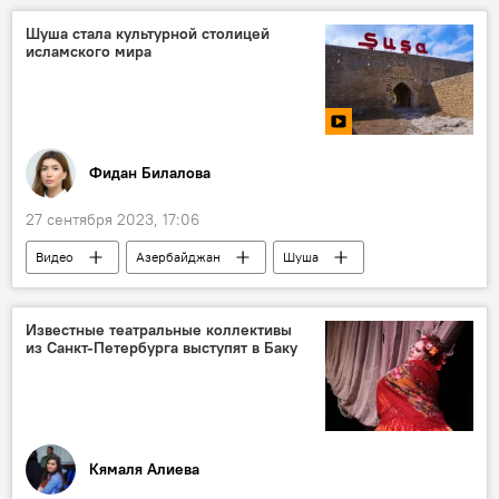
Фейерверк
Шуша стала культурной столицей
исламского мира
Фидан Билалова
27 сентября 2023, 17:06
Видео
Азербайджан
Шуша
Карабах
Культура
История
Известные театральные коллективы
из Санкт-Петербурга выступят в Баку
Кямаля Алиева