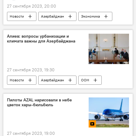
27 сентября 2023, 20:00
Новости
Азербайджан
Экономика
Финансы
Банковский рынок
ЦБА
Проблемные кредиты
Алиев: вопросы урбанизации и
климата важны для Азербайджана
27 сентября 2023, 19:30
Новости
Азербайджан
ООН
Ильхам Алиев
Карабах
ВИЭ
Градостроительство
Пилоты AZAL нарисовали в небе
цветок хары-бюльбюль
27 сентября 2023, 19:00