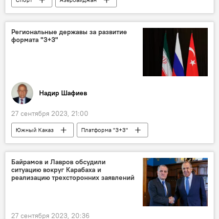
ФК "Карабах"
Гурбан Гурбанов
Футбол
АФФА
Региональные державы за развитие
формата "3+3"
Надир Шафиев
27 сентября 2023, 21:00
Южный Каказ
Платформа "3+3"
Азербайджан
Турция
Россия
Иран
Армения
Грузия
Байрамов и Лавров обсудили
ситуацию вокруг Карабаха и
Колумнисты
реализацию трехсторонних заявлений
27 сентября 2023, 20:36