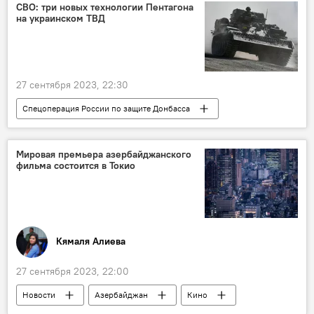
Билеты
СВО: три новых технологии Пентагона
на украинском ТВД
27 сентября 2023, 22:30
Спецоперация России по защите Донбасса
Россия
СВО
ВСУ
Украина
США
Пентагон
БПЛА
Мировая премьера азербайджанского
фильма состоится в Токио
РЭБ
Технологии
Кямаля Алиева
27 сентября 2023, 22:00
Новости
Азербайджан
Кино