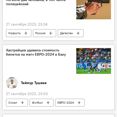
полицейский
27 сентября 2023, 23:34
Новости
Россия
Дагестан
Происшествия
Перестрелка
Гибель
Полиция
Австрийцев удивила стоимость
билетов на матч ЕВРО-2024 в Баку
Теймур Тушиев
27 сентября 2023, 23:00
Спорт
Футбол
ЕВРО-2024
Азербайджан
Австрия
Цена