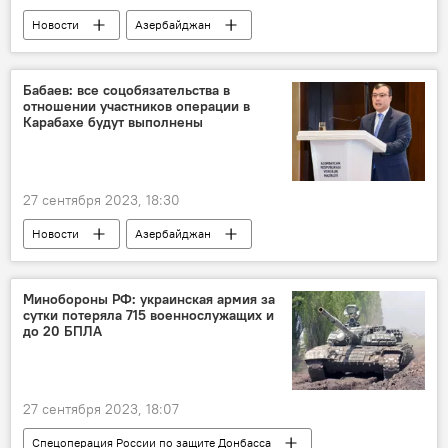
Новости
Азербайджан
Отечественная война
День памяти в Азербайджане
AZAL
Бабаев: все соцобязательства в
отношении участников операции в
Общество
Карабахе будут выполнены
27 сентября 2023, 18:30
Новости
Азербайджан
Министерство труда и социальной защиты населения (МТСЗН) АР
Общество
Антитеррористическая операция
Минобороны РФ: украинская армия за
сутки потеряла 715 военнослужащих и
Сахиль Бабаев
до 20 БПЛА
27 сентября 2023, 18:07
Спецоперация России по защите Донбасса