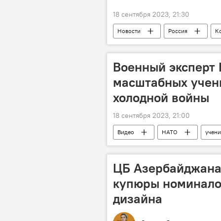
18 сентября 2023, 21:30
Новости
Россия
К
особенности
Медицина
Военный эксперт 
масштабных учен
холодной войны
18 сентября 2023, 21:00
Видео
НАТО
учени
активность
Россия
ЦБ Азербайджана
купюры номинало
дизайна