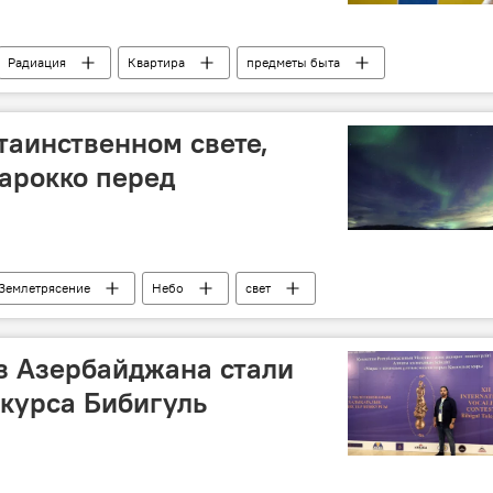
Радиация
Квартира
предметы быта
таинственном свете,
арокко перед
Землетрясение
Небо
свет
з Азербайджана стали
курса Бибигуль