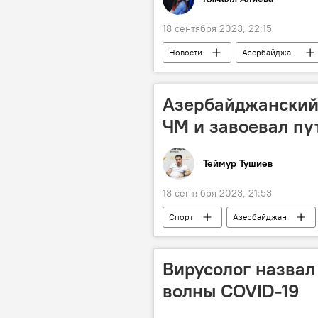
18 сентября 2023, 22:15
Новости
Азербайджан
Музыкальный фестиваль
Азербайджанский
ЧМ и завоевал пу
Теймур Тушиев
18 сентября 2023, 21:53
Спорт
Азербайджан
Чемпионат мира
Белград
Вирусолог назвал
волны COVID-19