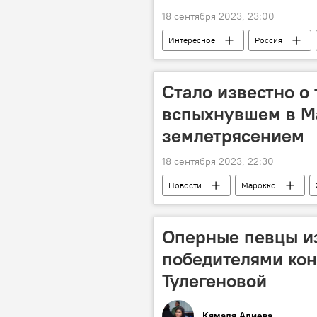
18 сентября 2023, 23:00
Интересное
Россия
Стало известно о 
вспыхнувшем в М
землетрясением
18 сентября 2023, 22:30
Новости
Марокко
Оперные певцы и
победителями кон
Тулегеновой
Кямаля Алиева