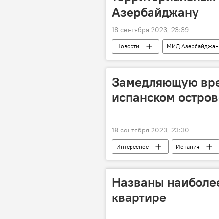
Азербайджану
18 сентября 2023, 23:39
Новости
МИД Азербайджан
Комитет всемирного наследия ЮНЕ
Замедляющую вре
испанском остров
18 сентября 2023, 23:30
Интересное
Испания
феномен
Названы наиболе
квартире