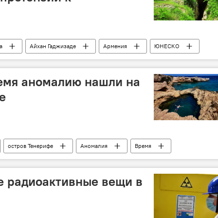
а
Айхан Гаджизаде
Армения
ЮНЕСКО
СКО
комментарий
пещера Азых
мя аномалию нашли на
е
остров Тенерифе
Аномалия
Время
е радиоактивные вещи в