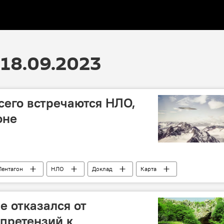
18.09.2023
всего встречаются НЛО,
оне
Пентагон
НЛО
Доклад
Карта
е отказался от
претензий к