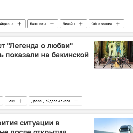
айджана
Банкноты
Дизайн
Обновление
т "Легенда о любви"
вь показали на бакинской
Баку
Дворец Гейдара Алиева
бви"
Постановка
Николай Цискаридзе
ейдара Алиева
ития ситуации в
не после открытия