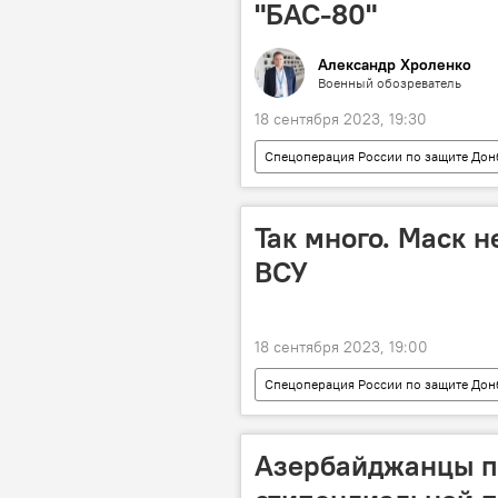
"БАС-80"
Александр Хроленко
Военный обозреватель
18 сентября 2023, 19:30
Спецоперация России по защите Дон
дрон-камикадзе
НПО "Андр
Так много. Маск 
ВСУ
18 сентября 2023, 19:00
Спецоперация России по защите Дон
Потери
Контрнаступление
Азербайджанцы п