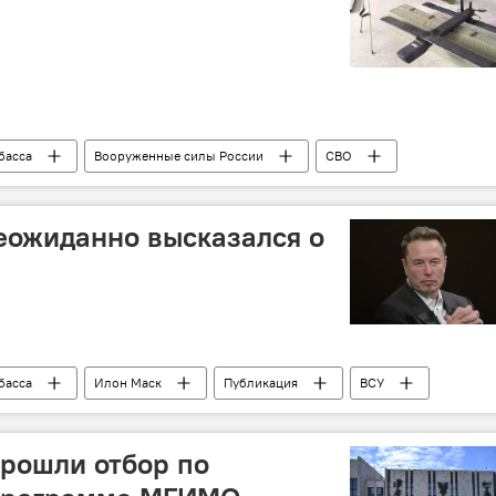
басса
Вооруженные силы России
СВО
оидная техника"
Политика
Колумнисты
неожиданно высказался о
басса
Илон Маск
Публикация
ВСУ
Провал
СВО
рошли отбор по