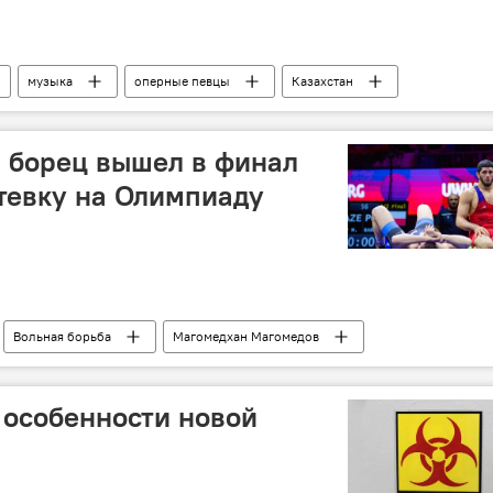
музыка
оперные певцы
Казахстан
 борец вышел в финал
тевку на Олимпиаду
Вольная борьба
Магомедхан Магомедов
Золотая медаль
Олимпиада
путевка
 особенности новой