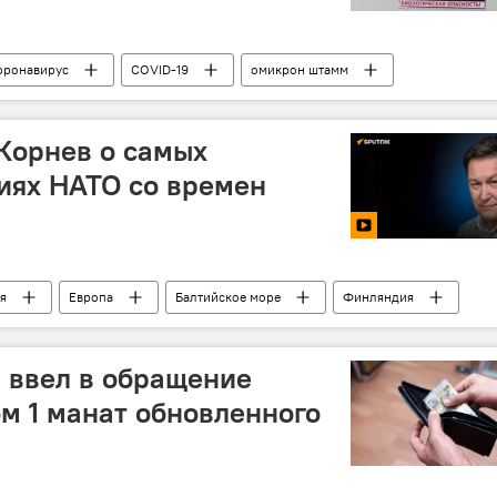
оронавирус
COVID-19
омикрон штамм
Здоровье
Общество
Корнев о самых
иях НАТО со времен
я
Европа
Балтийское море
Финляндия
Реакция
 ввел в обращение
м 1 манат обновленного