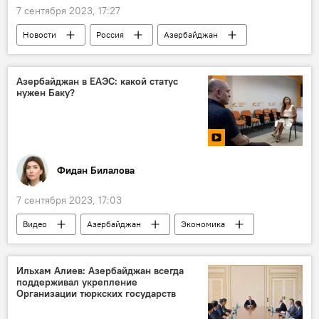
7 сентября 2023, 17:27
Новости
Россия
Азербайджан
СССР
Совинформбюро
Энвер Мамедов
Смерть
Азербайджан в ЕАЭС: какой статус
нужен Баку?
Фидан Билалова
7 сентября 2023, 17:03
Видео
Азербайджан
Экономика
ЕАЭС
мнение
Интеграция
Ильхам Алиев: Азербайджан всегда
поддерживал укрепление
Организации тюркских государств