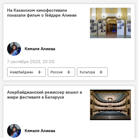
Общественный транспорт
Баку
На Казанском кинофестивале
показали фильм о Гейдаре Алиеве
Метрополитен
Кямаля Алиева
7 сентября 2023, 20:00
Азербайджан
Россия
Культура
Татарстан
Казань
Кинофестиваль
Год Гейдара Алиева
Азербайджанский режиссер вошел в
жюри фестиваля в Беларуси
Кямаля Алиева