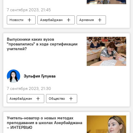
7 сентября 2023, 21:45
Новости
Азербайджан
Армения
МИД АР
Джейхун Байрамов
МИД РФ
Игорь Ховаев
Выпускники каких вузов
"провалились" в ходе сертификации
учителей?
Зульфия Гулуева
7 сентября 2023, 21:30
Азербайджан
Общество
Образование
Министерство науки и образования АР
Учитель-новатор о новых методах
преподавания в школах Азербайджана
Сертификация
Педагоги
мнение
– ИНТЕРВЬЮ