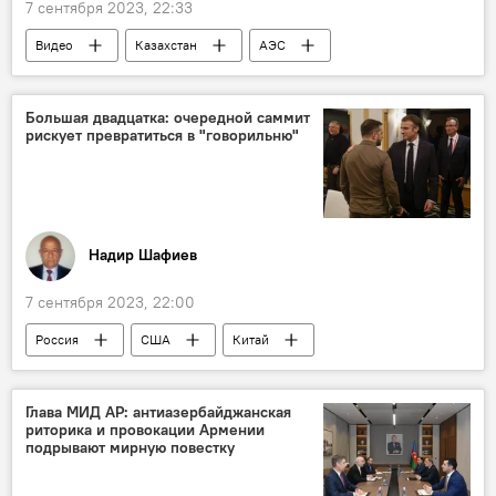
7 сентября 2023, 22:33
Видео
Казахстан
АЭС
Референдум
Экономика
Большая двадцатка: очередной саммит
рискует превратиться в "говорильню"
Надир Шафиев
7 сентября 2023, 22:00
Россия
США
Китай
Политика
Большая двадцатка
Саммит
БРИКС
Колумнисты
Глава МИД АР: антиазербайджанская
риторика и провокации Армении
подрывают мирную повестку