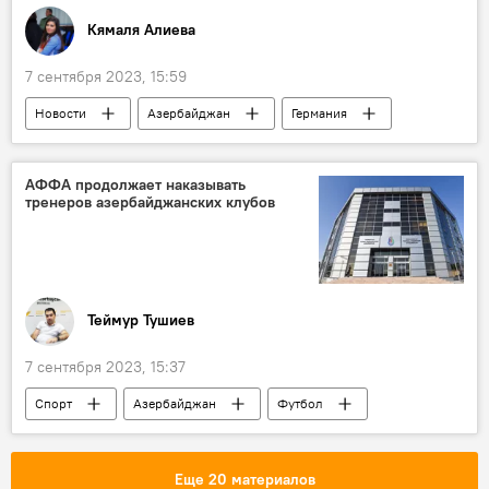
Кямаля Алиева
7 сентября 2023, 15:59
Новости
Азербайджан
Германия
Культура
Ковроткачество
Выставка
ОАО "Азерхалча"
АФФА продолжает наказывать
тренеров азербайджанских клубов
Теймур Тушиев
7 сентября 2023, 15:37
Спорт
Азербайджан
Футбол
Ассоциация футбольных федераций Азербайджана (AFFA)
Контрольно-дисциплинарный комитет
Еще 20 материалов