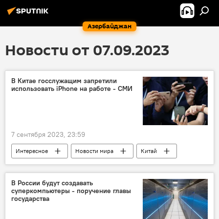
Азербайджан
Новости от 07.09.2023
В Китае госслужащим запретили
использовать iPhone на работе - СМИ
7 сентября 2023, 23:59
Интересное
Новости мира
Китай
США
iPhone
The Wall Street Journal
В России будут создавать
суперкомпьютеры - поручение главы
государства