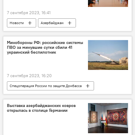
7 сентября 2023, 16:41
Новости
Азербайджан
Ильхам Алиев
Организация тюркских государств
МЧС
Минобороны РФ: российские системы
ПВО за минувшие сутки сбили 41
украинский беспилотник
7 сентября 2023, 16:20
Спецоперация России по защите Донбасса
Россия
Украина
Спецоперация
Потери
Выставка азербайджанских ковров
открылась в столице Германии