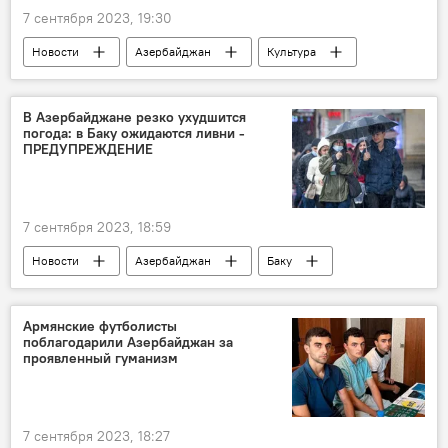
7 сентября 2023, 19:30
Новости
Азербайджан
Культура
Театр
Беларусь
Азербайджанский государственный академический театр оперы и балета
В Азербайджане резко ухудшится
погода: в Баку ожидаются ливни -
Фестиваль
ПРЕДУПРЕЖДЕНИЕ
7 сентября 2023, 18:59
Новости
Азербайджан
Баку
Абшерон
Прогноз погоды
Ливень
паводки
Сели
Армянские футболисты
поблагодарили Азербайджан за
проявленный гуманизм
7 сентября 2023, 18:27