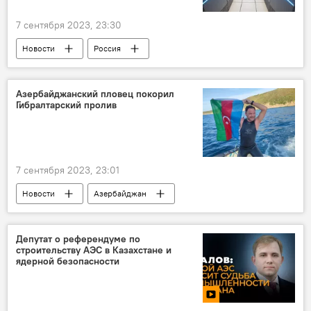
7 сентября 2023, 23:30
Новости
Россия
Правительство РФ
Владимир Путин
IT-технологии
суперкомпьютер, работа
Азербайджанский пловец покорил
Гибралтарский пролив
7 сентября 2023, 23:01
Новости
Азербайджан
Министерство молодежи и спорта АР
Плавание
Гибралтар
Депутат о референдуме по
строительству АЭС в Казахстане и
ядерной безопасности