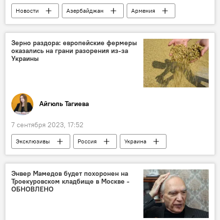
Новости
Азербайджан
Армения
Футболисты
КПП "Лачин"
Генпрокуратура АР
Зерно раздора: европейские фермеры
оказались на грани разорения из-за
Украины
Айгюль Тагиева
7 сентября 2023, 17:52
Эксклюзивы
Россия
Украина
Евросоюз
зерновая сделка
Зерно
Балканы
Восточная Европа
Энвер Мамедов будет похоронен на
Троекуровском кладбище в Москве -
Польша
Сельское хозяйство
ОБНОВЛЕНО
удобрения