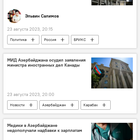
Эльвин Салимов
23 августа 2023, 20:15
Политика
Россия
БРИКС
США
дедолларизация
ЮАР
мнение
МИД Азербайджана осудил заявления
министра иностранных дел Канады
23 августа 2023, 20:00
Новости
Азербайджан
Карабах
Армения
Канада
МИД АР
Айхан Гаджизаде
Медики в Азербайджане
недополучали надбавки к зарплатам