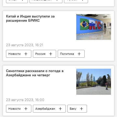
ФК "Карабах"
Гурбан Гурбанов
Лига Европы
Китай и Индия выступили за
расширение БРИКС
23 августа 2023, 16:21
Новости
Россия
Политика
Китай
Индия
Си Цзиньпин
Премьер-министр Индии Нарендра Моди
Синоптики рассказали о погоде в
Азербайджане на четверг
БРИКС
ЮАР
23 августа 2023, 16:00
Новости
Азербайджан
Баку
Абшерон
Прогноз погоды