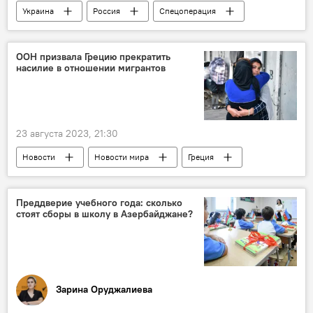
Украина
Россия
Спецоперация
ВСУ
США
Запад
Колумнисты
ООН призвала Грецию прекратить
насилие в отношении мигрантов
23 августа 2023, 21:30
Новости
Новости мира
Греция
ООН
УВКБ ООН
Беженцы
Насилие
Расизм
Преддверие учебного года: сколько
стоят сборы в школу в Азербайджане?
Зарина Оруджалиева