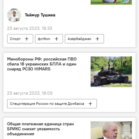
Теймур Тушиев
23 августа 2023, 18:33
Спорт
футбол
Азербайджан
ФК "Нефтчи"
Усиление
премьер-лига
Парагвай
Минобороны РФ: российская ПВО
сбила 18 украинских БПЛА и один
снаряд РСЗО HIMARS
23 августа 2023, 18:09
Спецоперация России по защите Донбасса
Россия
Украина
Спецоперация
Потери
Общая платежная единица стран
БРИКС снизит уязвимость
объединения