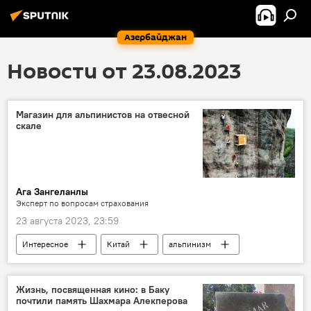
Азербайджан
Новости от 23.08.2023
Магазин для альпинистов на отвесной
скале
Ага Зангеланлы
Эксперт по вопросам страхования
23 августа 2023, 23:59
Интересное
Китай
альпинизм
альпинисты
Магазин
скала
гора
Жизнь, посвященная кино: в Баку
почтили память Шахмара Алекперова