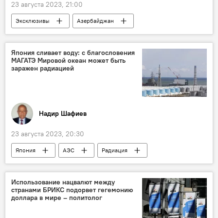
23 августа 2023, 21:00
Эксклюзивы
Азербайджан
Общество
Образование
Школа
Расходы
Япония сливает воду: с благословения
МАГАТЭ Мировой океан может быть
заражен радиацией
Надир Шафиев
23 августа 2023, 20:30
Япония
АЭС
Радиация
Экология
Колумнисты
Фукусима
Использование нацвалют между
странами БРИКС подорвет гегемонию
доллара в мире – политолог