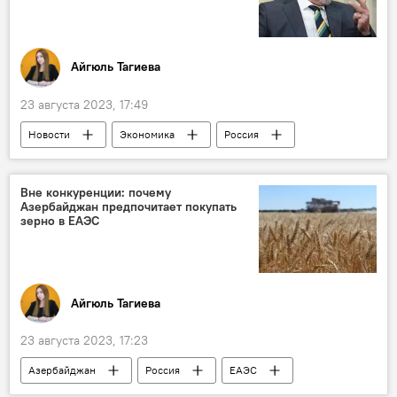
Айгюль Тагиева
23 августа 2023, 17:49
Новости
Экономика
Россия
БРИКС
Бразилия
ЮАР
Национальная валюта
Саммит
Вне конкуренции: почему
Азербайджан предпочитает покупать
зерно в ЕАЭС
Айгюль Тагиева
23 августа 2023, 17:23
Азербайджан
Россия
ЕАЭС
Экономика
Зерно
Казахстан