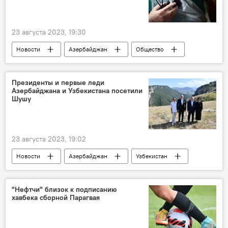
23 августа 2023, 19:30
Новости
Азербайджан
Общество
здравоохранение
Физулинский район
Генеральная прокуратура АР
Хищение
Президенты и первые леди
Азербайджана и Узбекистана посетили
Шушу
23 августа 2023, 19:02
Новости
Азербайджан
Узбекистан
Ильхам Алиев
Шавкат Мирзиеев
Мехрибан Алиева
Карабах
Шуша
"Нефтчи" близок к подписанию
хавбека сборной Парагвая