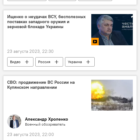
Слепой
Одаренные дети
Общество
Эксклюзивы
Ищенко о неудачах ВСУ, бесполезных
поставках западного оружия и
зерновой блокаде Украины
23 августа 2023, 22:30
Видео
Россия
Украина
Спецоперация
Поставки вооружения
Запад
ВСУ
СВО: продвижение ВС России на
Купянском направлении
Александр Хроленко
Военный обозреватель
23 августа 2023, 22:00