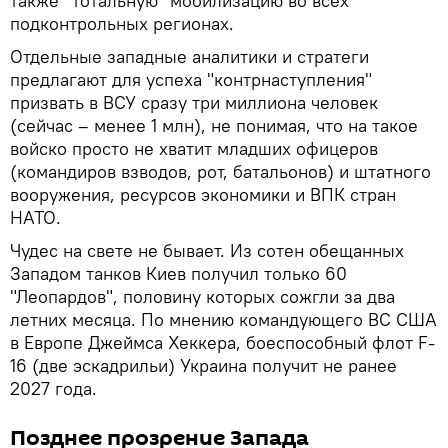
также "тотальную" мобилизацию во всех
подконтрольных регионах.
Отдельные западные аналитики и стратеги
предлагают для успеха "контрнаступления"
призвать в ВСУ сразу три миллиона человек
(сейчас – менее 1 млн), не понимая, что на такое
войско просто не хватит младших офицеров
(командиров взводов, рот, батальонов) и штатного
вооружения, ресурсов экономики и ВПК стран
НАТО.
Чудес на свете не бывает. Из сотен обещанных
Западом танков Киев получил только 60
"Леопардов", половину которых сожгли за два
летних месяца. По мнению командующего ВС США
в Европе Джеймса Хеккера, боеспособный флот F-
16 (две эскадрильи) Украина получит не ранее
2027 года.
Позднее прозрение Запада