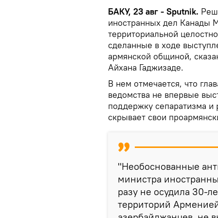
БАКУ, 23 авг - Sputnik.
Реш
иностранных дел Канады 
территориальной целостно
сделанные в ходе выступл
армянской общиной, сказа
Айхана Гаджизаде.
В нем отмечается, что гла
ведомства не впервые выс
поддержку сепаратизма и р
скрывает свои проармянск
"Необоснованные ант
министра иностранных
разу не осудила 30-
территорий Арменией
азербайджанцев, не в