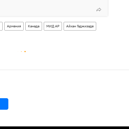
Армения
Канада
МИД АР
Айхан Гаджизаде