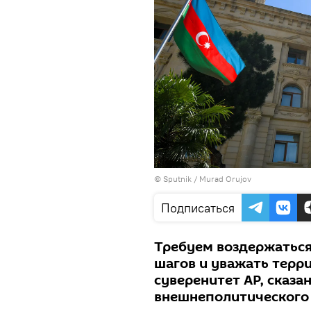
©
Sputnik / Murad Orujov
Подписаться
Требуем воздержатьс
шагов и уважать терр
суверенитет АР, сказа
внешнеполитического 