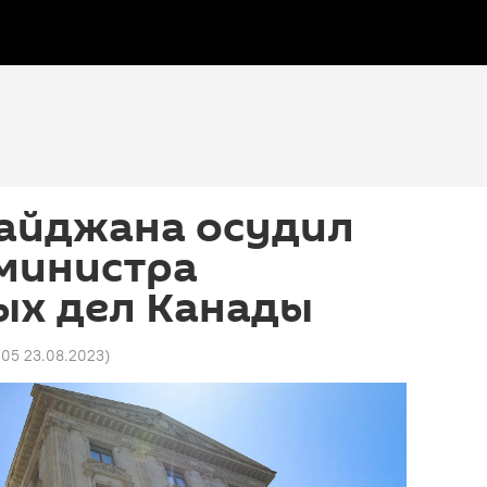
айджана осудил
 министра
ых дел Канады
:05 23.08.2023
)