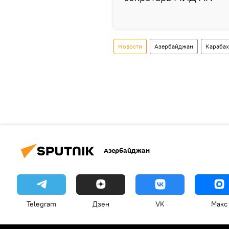
Новости
Азербайджан
Карабах
Азербайджан
Telegram
Дзен
VK
Макс