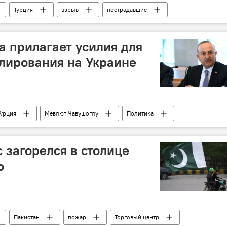
Турция
взрыв
пострадавшие
а прилагает усилия для
лирования на Украине
Турция
Мевлют Чавушоглу
Политика
Спецоперация
 загорелся в столице
о
Пакистан
пожар
Торговый центр