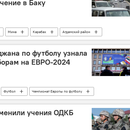
чение в Баку
Мина
Карабах
Агдамский район
жана по футболу узнала
борам на ЕВРО-2024
Футбол
Чемпионат Европы по футболу
тменили учения ОДКБ