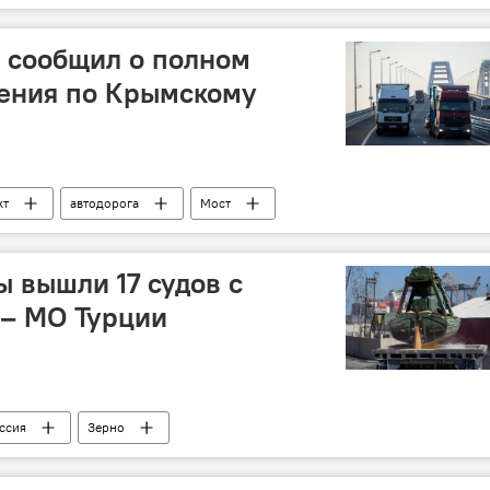
 сообщил о полном
жения по Крымскому
кт
автодорога
Мост
ы вышли 17 судов с
 – МО Турции
ссия
Зерно