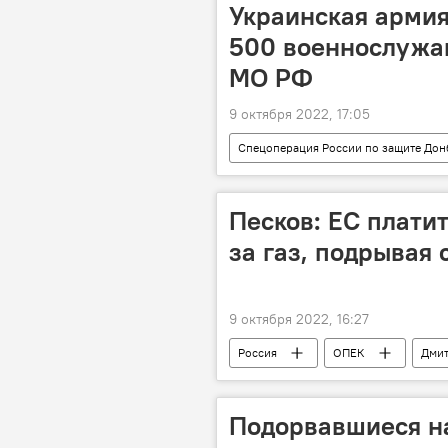
Украинская армия
500 военнослужащ
МО РФ
9 октября 2022, 17:05
Спецоперация России по защите Дон
Спецоперация
вооружение
Песков: ЕС плати
за газ, подрывая
9 октября 2022, 16:27
Россия
ОПЕК
Дмит
Подорвавшиеся н