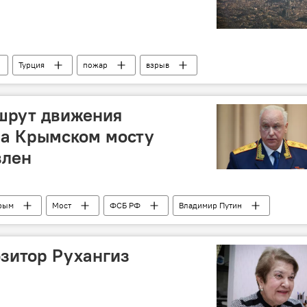
Турция
пожар
взрыв
ршрут движения
на Крымском мосту
влен
рым
Мост
ФСБ РФ
Владимир Путин
ет России
Александр Бастрыкин
зитор Рухангиз