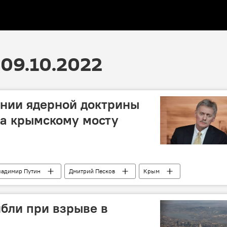
09.10.2022
ении ядерной доктрины
на крымскому мосту
ладимир Путин
Дмитрий Песков
Крым
ибли при взрыве в