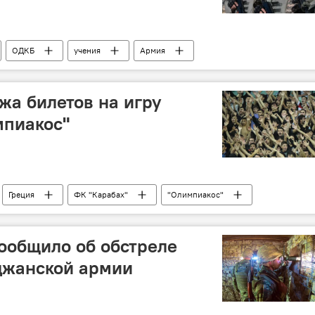
ОДКБ
учения
Армия
жа билетов на игру
мпиакос"
Греция
ФК "Карабах"
"Олимпиакос"
ообщило об обстреле
джанской армии