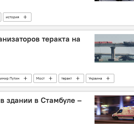
история
анизаторов теракта на
имир Путин
Мост
теракт
Украина
в здании в Стамбуле –