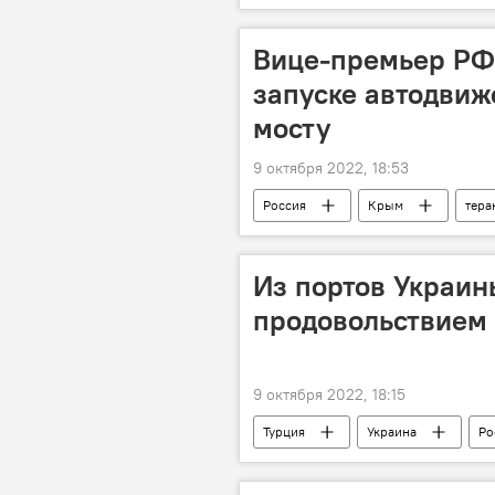
Вице-премьер РФ
запуске автодви
мосту
9 октября 2022, 18:53
Россия
Крым
тера
Из портов Украин
продовольствием
9 октября 2022, 18:15
Турция
Украина
Ро