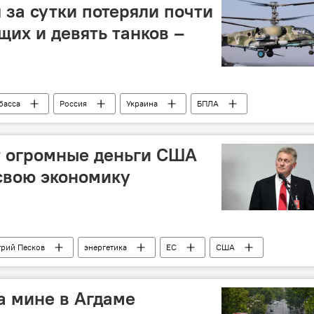
 за сутки потеряли почти
их и девять танков –
басса
Россия
Украина
БПЛА
бронетехника
Националисты
т огромные деньги США
 свою экономику
рий Песков
энергетика
ЕС
США
а мине в Агдаме