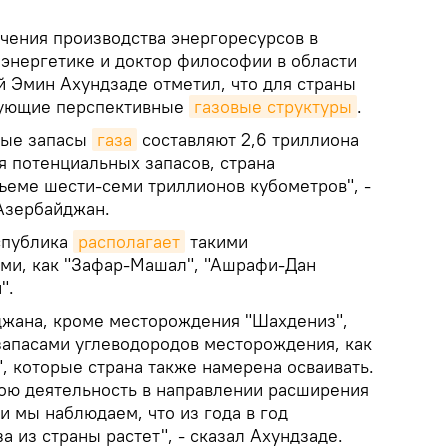
чения производства энергоресурсов в
 энергетике и доктор философии в области
Эмин Ахундзаде отметил, что для страны
вующие перспективные
газовые структуры
.
ные запасы
газа
составляют 2,6 триллиона
я потенциальных запасов, страна
бъеме шести-семи триллионов кубометров", -
 Азербайджан.
спублика
располагает
такими
ми, как "Зафар-Машал", "Ашрафи-Дан
".
йджана, кроме месторождения "Шахдениз",
 запасами углеводородов месторождения, как
, которые страна также намерена осваивать.
ою деятельность в направлении расширения
 и мы наблюдаем, что из года в год
а из страны растет", - сказал Ахундзаде.