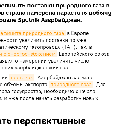
еличить поставки природного газа в
ов страна намерена нарастить добычу
ериале Sputnik Азербайджан.
дефицита природного газа
в Европе
вности увеличить поставки по уже
ическому газопроводу (ТАР). Так, в
м с энергоснабжением
Европейского союза
аявил о намерении увеличить число
ающих азербайджанский газ.
афии
поставок
, Азербайджан заявил о
же объемы экспорта
природного газа
. Для
глава государства, необходимо сначала
, и уже после начать разработку новых
ать перспективные