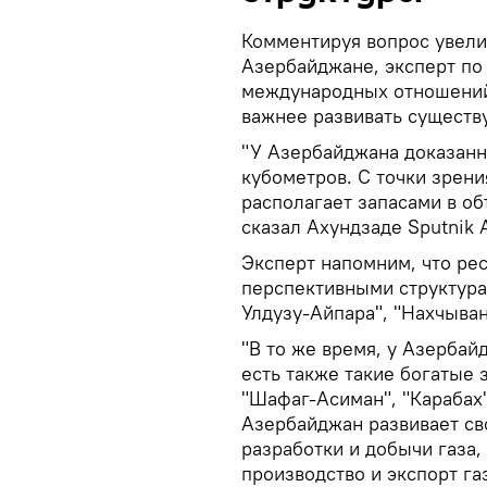
Комментируя вопрос увели
Азербайджане, эксперт по
международных отношений 
важнее развивать сущест
"У Азербайджана доказан
кубометров. С точки зрени
располагает запасами в о
сказал Ахундзаде Sputnik
Эксперт напомним, что ре
перспективными структура
Улдузу-Айпара", "Нахчыван
"В то же время, у Азерба
есть также такие богатые
"Шафаг-Асиман", "Карабах"
Азербайджан развивает св
разработки и добычи газа,
производство и экспорт газ