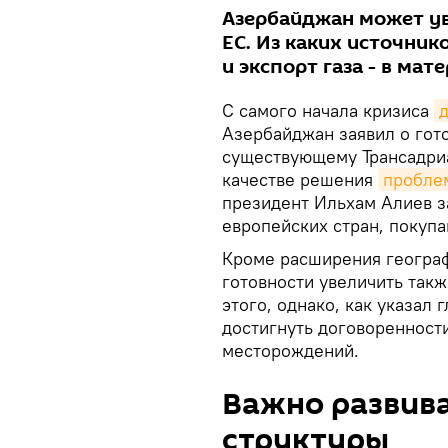
Азербайджан может ув
ЕС. Из каких источник
и экспорт газа - в мат
С самого начала кризиса
Азербайджан заявил о гото
существующему Трансадриат
качестве решения
пробле
президент Ильхам Алиев з
европейских стран, покуп
Кроме расширения геогр
готовности увеличить так
этого, однако, как указал 
достигнуть договоренности
месторождений.
Важно развив
структуры