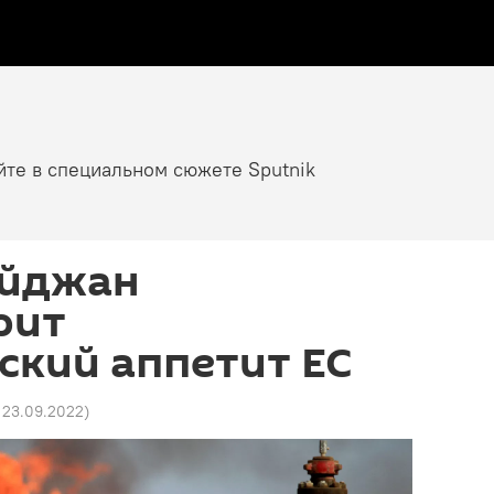
йте в специальном сюжете Sputnik
айджан
рит
ский аппетит ЕС
7 23.09.2022
)