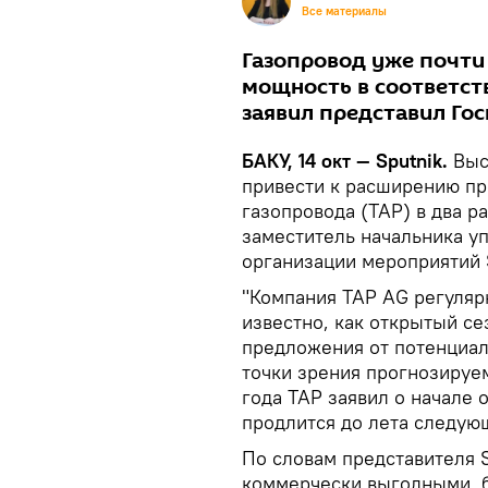
Все материалы
Газопровод уже почт
мощность в соответст
заявил представил Го
БАКУ, 14 окт — Sputnik.
Выс
привести к расширению пр
газопровода (ТАР) в два р
заместитель начальника у
организации мероприятий
"Компания TAP AG регуляр
известно, как открытый се
предложения от потенциал
точки зрения прогнозируем
года TAP заявил о начале 
продлится до лета следующ
По словам представителя 
коммерчески выгодными, 