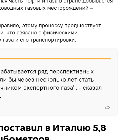
ная часть нефти и газа в стране добывается
оководных газовых месторождений –
правило, этому процессу предшествует
и, что связано с физическими
газа и его транспортировки.
рабатывается ряд перспективных
ли бы через несколько лет стать
ником экспортного газа", - сказал
.
оставил в Италию 5,8
убометров