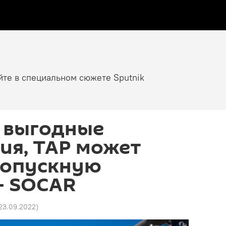
йте в специальном сюжете Sputnik
т выгодные
ия, ТАР может
ропускную
– SOCAR
 23.09.2022
)