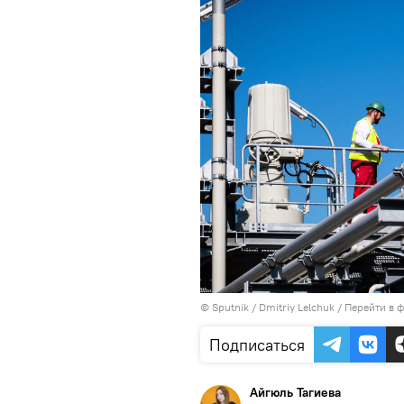
© Sputnik / Dmitriy Lelchuk
/
Перейти в 
Подписаться
Айгюль Тагиева