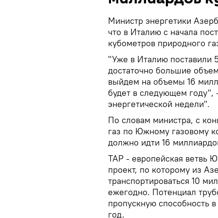
Министр энергетики Азерб
что в Италию с начала пос
кубометров природного га
"Уже в Италию поставили 
достаточно большие объем
выйдем на объемы 16 милл
будет в следующем году", 
энергетической недели".
По словам министра, с кон
газ по Южному газовому ко
должно идти 16 миллиардов
TAP - европейская ветвь 
проект, по которому из А
транспортироваться 10 ми
ежегодно. Потенциал труб
пропускную способность в 
год.