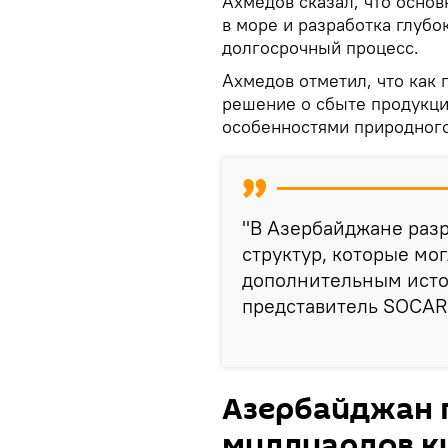
Ахмедов сказал, что основ
в море и разработка глуб
долгосрочный процесс.
Ахмедов отметил, что как 
решение о сбыте продукци
особенностями природного 
"В Азербайджане раз
структур, которые мог
дополнительным источ
представитель SOCAR
Азербайджан п
миллиардов к