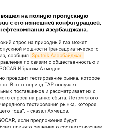
и вышел на полную пропускную
вии с его нынешней конфигурацией,
снефтекомпании Азербайджана.
окий спрос на природный газ может
опускной мощности Трансадриатического
аза, сообщил
Sputnik Азербайджан
правления по связям с общественностью и
 SOCAR Ибрагим Ахмедов.
но проводит тестирование рынка, которое
зон. В этот период TAP получает
ьных поставщиков и рассматривает их с
ого спроса на рынке сбыта. Летом этого
очередного тестирования рынка, которое
его года", - сказал Ахмедов.
SOCAR, если предложения будут
будет принято решение о соответствующем