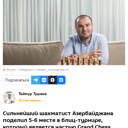
© Photo :
Instagram / shakh_mamedyarov
Подписаться
Теймур Тушиев
Все материалы
Сильнейший шахматист Азербайджана
поделил 5-6 месте в блиц-турнире,
который является частью Grand Chess