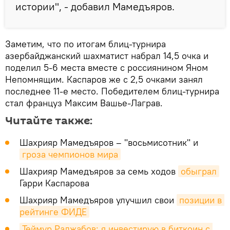
истории", - добавил Мамедъяров.
Заметим, что по итогам блиц-турнира
азербайджанский шахматист набрал 14,5 очка и
поделил 5-6 места вместе с россиянином Яном
Непомнящим. Каспаров же с 2,5 очками занял
последнее 11-е место. Победителем блиц-турнира
стал француз Максим Вашье-Лаграв.
Читайте также:
Шахрияр Мамедъяров – "восьмисотник" и
гроза чемпионов мира
Шахрияр Мамедъяров за семь ходов
обыграл
Гарри Каспарова
Шахрияр Мамедъяров улучшил свои
позиции в 
рейтинге ФИДЕ
Теймур Раджабов: я инвестирую в биткоин с 