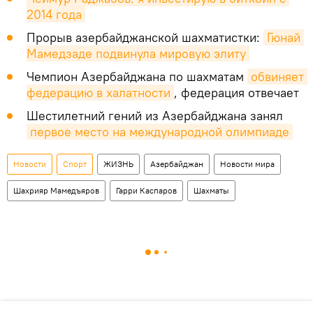
2014 года
Прорыв азербайджанской шахматистки:
Гюнай 
Мамедзаде подвинула мировую элиту
Чемпион Азербайджана по шахматам
обвиняет 
федерацию в халатности
, федерация отвечает
Шестилетний гений из Азербайджана занял
первое место на международной олимпиаде
Новости
Спорт
ЖИЗНЬ
Азербайджан
Новости мира
Шахрияр Мамедъяров
Гарри Каспаров
Шахматы