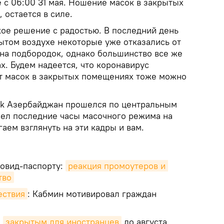
 с 06:00 31 мая. Ношение масок в закрытых
 остается в силе.
кое решение с радостью. В последний день
ытом воздухе некоторые уже отказались от
 на подбородок, однако большинство все же
х. Будем надеется, что коронавирус
от масок в закрытых помещениях тоже можно
ik Азербайджан прошелся по центральным
лел последние часы масочного режима на
аем взглянуть на эти кадры и вам.
ковид-паспорту:
реакция промоутеров и 
тво
ествия
: Кабмин мотивировал граждан
я
закрытым для иностранцев
до августа