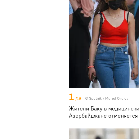
1
/18
©
Sputnik / Murad Orujov
Жители Баку в медицинских
Азербайджане отменяется 