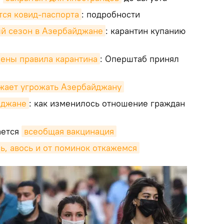
тся ковид-паспорта
: подробности
ый сезон в Азербайджане
: карантин купанию
ены правила карантина
: Оперштаб принял
лжает угрожать Азербайджану
йджане
: как изменилось отношение граждан
ается
всеобщая вакцинация
ь, авось и от поминок откажемся