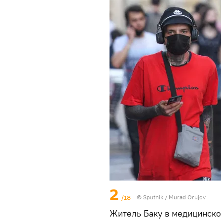
2
/18
©
Sputnik / Murad Orujov
Житель Баку в медицинской