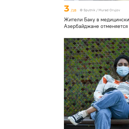
3
/18
©
Sputnik / Murad Orujov
Жители Баку в медицинских
Азербайджане отменяется 