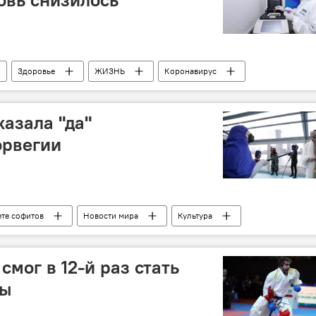
Здоровье
ЖИЗНЬ
Коронавирус
ров АР
азала "да"
орвегии
ете софитов
Новости мира
Культура
Норвегия
Евровидение 2022
соцсети
смог в 12-й раз стать
пы