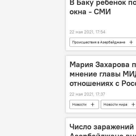
В Баку ребенок п
окна - СМИ
22 мая 2021, 17:54
Происшествия в Азербайджане
ребенок
упал
Мария Захарова 
мнение главы МИ
отношениях с Рос
22 мая 2021, 17:37
Новости
Новости мира
Россия
Европейский союз
Число заражений
Азербайджане вн