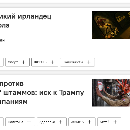
икий ирландец
ола
ли
Спорт
ЖИЗНЬ
Колумнисты
против
 штаммов: иск к Трампу
омпаниям
Политика
Здоровье
ЖИЗНЬ
Китай