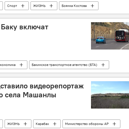
Спорт
ЖИЗНЬ
Боянка Костова
яжелая атлетика
х Баку включат
кономика
Бакинское транспортное агентство (БТА)
ставило видеорепортаж
го села Машанлы
ЖИЗНЬ
Карабах
Министерство обороны АР