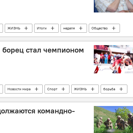
ЖИЗНЬ
Итоги
неделя
Общество
 борец стал чемпионом
Новости мира
Спорт
ЖИЗНЬ
борьба
иев
должаются командно-