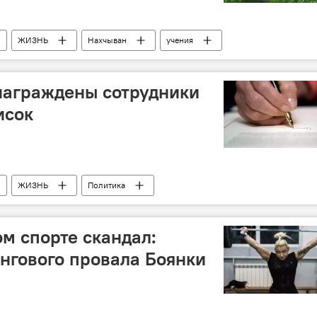
ЖИЗНЬ
Нахчыван
учения
награждены сотрудники
исок
ЖИЗНЬ
Политика
 ресурсов АР
Ильхам Алиев
Награды
м спорте скандал:
нгового провала Боянки