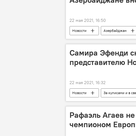
22 мая 2021, 16:50
Новости
Азербайджан
Статистика
Кабинет минист
Самира Эфенди ск
представителю Н
22 мая 2021, 16:32
Новости
За кулисами и в св
ЖИЗНЬ
Самира Эфенди
Рафаэль Агаев не 
чемпионом Евро