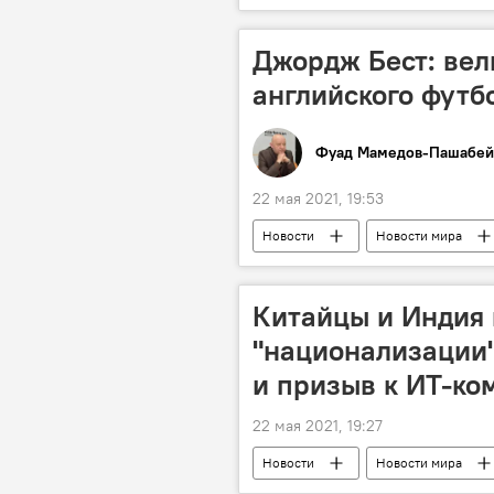
Джебраильский район
Село
Джордж Бест: вел
английского футб
Фуад Мамедов-Пашабей
22 мая 2021, 19:53
Новости
Новости мира
События и даты
Футболист
Китайцы и Индия 
"национализации"
и призыв к ИТ-к
22 мая 2021, 19:27
Новости
Новости мира