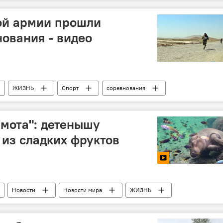
Иск
Дональд Трамп
ой армии прошли
ования - видео
ЖИЗНЬ
Спорт
соревнования
емота": детенышу
 из сладких фруктов
Новости
Новости мира
ЖИЗНЬ