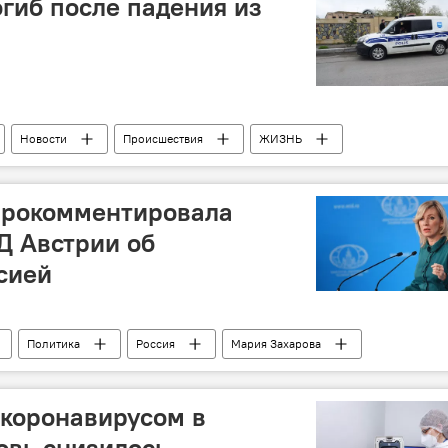
огиб после падения из
Новости
Происшествия
ЖИЗНЬ
прокомментировала
Д Австрии об
сией
Политика
Россия
Мария Захарова
 коронавирусом в
овь снизилось