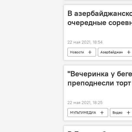
Индия
Коронавирус
В азербайджанск
очередные соревн
22 мая 2021, 18:54
Новости
Азербайджан
Министерство обороны АР
"Вечеринка у бег
преподнесли торт
22 мая 2021, 18:25
МУЛЬТИМЕДИА
Видео