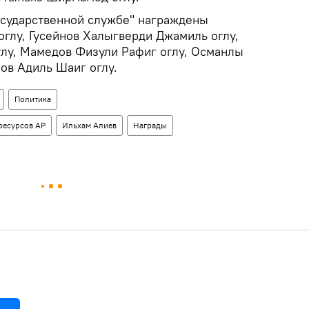
осударственной службе" награждены
глу, Гусейнов Халыгверди Джамиль оглу,
глу, Мамедов Физули Рафиг оглу, Османлы
ов Адиль Шаиг оглу.
Политика
ресурсов АР
Ильхам Алиев
Награды