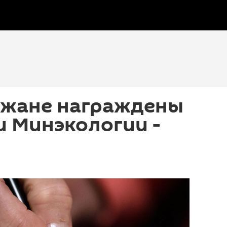
джане награждены
и Минэкологии -