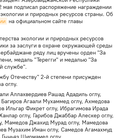
22 мая подписал распоряжение награждении
 экологии и природных ресурсов страны. Об
ии
на официальном сайте главы
терства экологии и природных ресурсов
ки за заслуги в охране окружающей среды
зербайджане ряду лиц вручены орден "За
пени, медаль "Терегги" и медалью "За
й службе".
ужбу Отечеству" 2-й степени присужден
а оглу.
тали Аллахвердиев Рашад Ададиль оглу,
 Багиров Агаали Мухаммед оглу, Ахмедова
в Ильгар Фикрет оглу, Ибрагимова Ирада
Ханлар оглу, Гарибов Джаббар Алескер оглу,
у, Мамедов Джахид Мурад оглу, Мамедова
ев Музахим Иман оглу, Самедов Агамахмуд
в Гыньяз Ширмамед оглу.