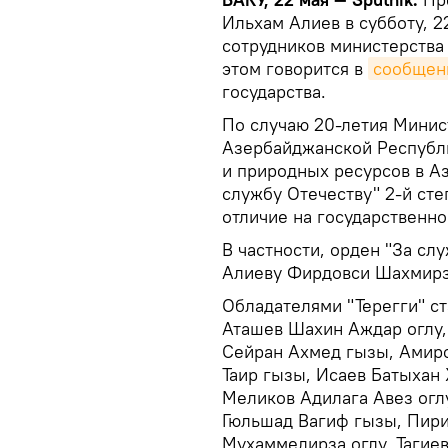
Ильхам Алиев в субботу, 
сотрудников министерства
этом говорится в
сообщен
государства.
По случаю 20-летия Минис
Азербайджанской Республи
и природных ресурсов в А
службу Отечеству" 2-й сте
отличие на государственно
В частности, орден "За сл
Алиеву Фирдовси Шахмирз
Обладателями "Терегги" с
Аташев Шахин Аждар оглу,
Сейран Ахмед гызы, Амиро
Таир гызы, Исаев Батыхан 
Меликов Адилага Авез огл
Гюльшад Вагиф гызы, Пири
Мухаммедирза оглу, Тагие