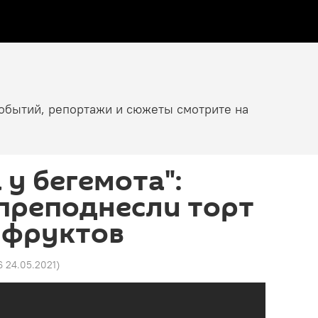
событий, репортажи и сюжеты смотрите на
 у бегемота":
преподнесли торт
 фруктов
6 24.05.2021
)