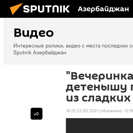
Азербайджан
Видео
Интересные ролики, видео с места последних 
Sputnik Азербайджан
"Вечеринка
детенышу 
из сладких
18:25 22.05.2021
(обновлено:
12:5