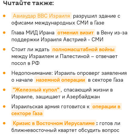
Читайте также:
Авиаудар ВВС Израиля
разрушил здание с
офисами международных СМИ в Газе
Глава МИД Ирана
отменил визит
в Вену из-за
поддержки Израиля Австрией - СМИ
Стоит ли ждать
полномасштабной войны
между Израилем и Палестиной – отвечает
посол в РФ
Недопонимание: Израиль опроверг заявления
о начале
наземной операции
в секторе Газа
"Железный купол"
, спасающий жизни в
Израиле, защищает и Азербайджан
Израильская армия готовится к
операции в 
секторе Газа
Кризис в Восточном Иерусалиме
:
готов ли
ближневосточный квартет обсудить вопрос