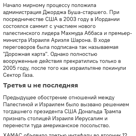
Начало мирному процессу положила
администрация Джорджа Буша-старшего. При
посредничестве США в 2003 году в Иордании
состоялся саммит с участием нового
палестинского лидера Махмуда Аббаса и премьер-
министра Израиля Ариэля Шарона. В ходе
переговоров была подписана так называемая
"Дорожная карта". Однако полностью
вооруженные действия прекратились только в
2005 году, после того как израильтяне покинули
Сектор Газа.
Третья и не последняя
Предыдущее обострение отношений между
Палестиной и Израилем было вызвано решением
тогдашнего президента США Дональда Трампа
признать столицей Израиля Иерусалим и
перенести туда американское посольство.
ХАМАС объявило третью интифаду во вторник 12