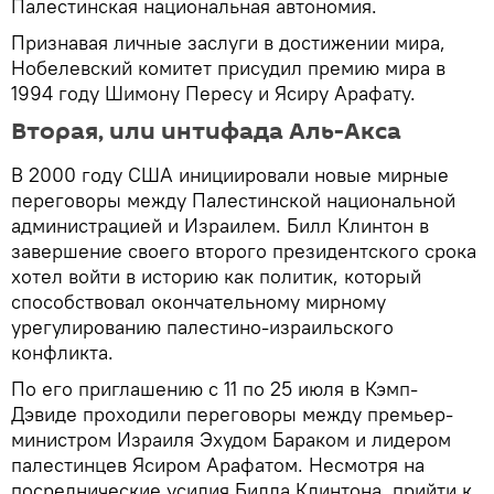
Палестинская национальная автономия.
Признавая личные заслуги в достижении мира,
Нобелевский комитет присудил премию мира в
1994 году Шимону Пересу и Ясиру Арафату.
Вторая, или интифада Аль-Акса
В 2000 году США инициировали новые мирные
переговоры между Палестинской национальной
администрацией и Израилем. Билл Клинтон в
завершение своего второго президентского срока
хотел войти в историю как политик, который
способствовал окончательному мирному
урегулированию палестино-израильского
конфликта.
По его приглашению с 11 по 25 июля в Кэмп-
Дэвиде проходили переговоры между премьер-
министром Израиля Эхудом Бараком и лидером
палестинцев Ясиром Арафатом. Несмотря на
посреднические усилия Билла Клинтона, прийти к