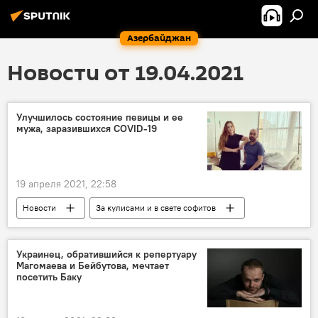
Азербайджан
Новости от 19.04.2021
Улучшилось состояние певицы и ее
мужа, заразившихся COVID-19
19 апреля 2021, 22:58
Новости
За кулисами и в свете софитов
Азербайджан
Культура
ЖИЗНЬ
Здоровье
певица
муж
Украинец, обратившийся к репертуару
Магомаева и Бейбутова, мечтает
Коронавирус
Состояние
посетить Баку