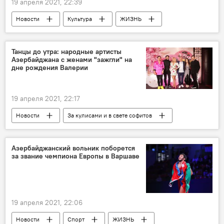
19 апреля 2021, 22:39
Новости
Культура
ЖИЗНЬ
Азербайджан
Муслим Магомаев
Рашид Бейбутов
Танцы до утра: народные артисты
Азербайджана с женами "зажгли" на
дне рождения Валерии
19 апреля 2021, 22:17
Новости
За кулисами и в свете софитов
Россия
Культура
ЖИЗНЬ
Юсиф Эйвазов
Эльчин Азизов
Азербайджанский вольник поборется
за звание чемпиона Европы в Варшаве
Валерия
День рождения
19 апреля 2021, 22:06
Новости
Спорт
ЖИЗНЬ