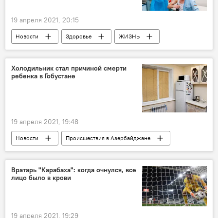
19 апреля 2021, 20:15
Новости
Здоровье
ЖИЗНЬ
Экономика
Баку
Водители
Вакцинация
Холодильник стал причиной смерти
ребенка в Гобустане
Бакинское транспортное агентство (БТА)
19 апреля 2021, 19:48
Новости
Происшествия в Азербайджане
Происшествия
ЖИЗНЬ
ребенок
Гобустан
Несчастный случай
Вратарь "Карабаха": когда очнулся, все
лицо было в крови
19 апреля 2021, 19:29