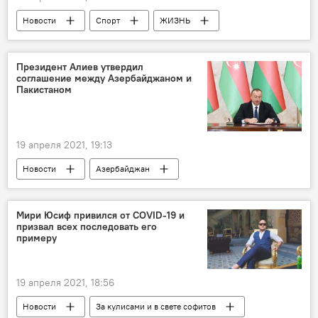
Новости
Спорт
ЖИЗНЬ
Происшествия
Азербайджан
Шахруддин Магомедалиев
ФК "Карабах"
Президент Алиев утвердил
соглашение между Азербайджаном и
травма
Пакистаном
19 апреля 2021, 19:13
Новости
Азербайджан
Новости мира
Политика
Пакистан
Соглашение
Ильхам Алиев
Мири Юсиф привился от COVID-19 и
призвал всех последовать его
примеру
19 апреля 2021, 18:56
Новости
За кулисами и в свете софитов