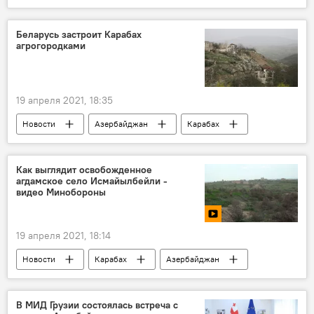
Азербайджан
Здоровье
ЖИЗНЬ
Культура
Мири Юсиф
певец
Беларусь застроит Карабах
агрогородками
Вакцинация
Коронавирус
19 апреля 2021, 18:35
Новости
Азербайджан
Карабах
Новости мира
Экономика
Беларусь
агросектор
Как выглядит освобожденное
агдамское село Исмайылбейли -
строительство
Карабах
видео Минобороны
19 апреля 2021, 18:14
Новости
Карабах
Азербайджан
Агдамский район
Минобороны АР
МУЛЬТИМЕДИА
Видео
В МИД Грузии состоялась встреча с