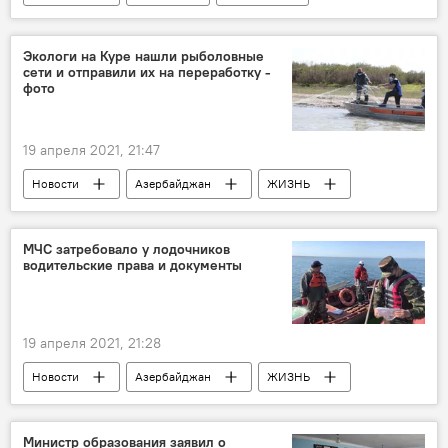
Азербайджан
Туран Байрамов
Экологи на Куре нашли рыболовные
сети и отправили их на переработку -
фото
19 апреля 2021, 21:47
Новости
Азербайджан
ЖИЗНЬ
Экономика
Министерство экологии и природных ресурсов АР
МЧС затребовало у лодочников
водительские права и документы
Кура
сети
Переработка
19 апреля 2021, 21:28
Новости
Азербайджан
ЖИЗНЬ
Министерство по чрезвычайным ситуациям АР
лодки
права
документы
Министр образования заявил о