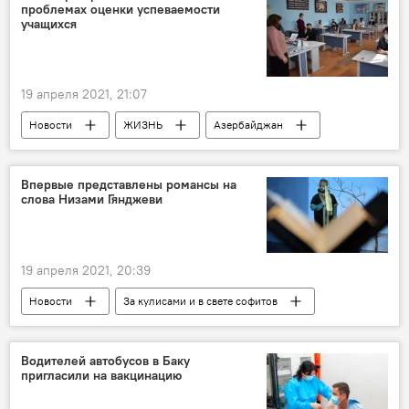
проблемах оценки успеваемости
учащихся
19 апреля 2021, 21:07
Новости
ЖИЗНЬ
Азербайджан
Эмин Амруллаев
Минобразования АР
Впервые представлены романсы на
слова Низами Гянджеви
19 апреля 2021, 20:39
Новости
За кулисами и в свете софитов
Азербайджан
Культура
ЖИЗНЬ
романс
Низами Гянджеви
Водителей автобусов в Баку
пригласили на вакцинацию
Дворец Гейдара Алиева
проект