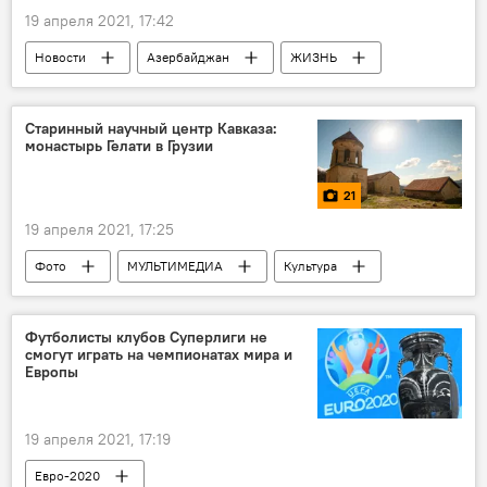
19 апреля 2021, 17:42
Новости
Азербайджан
ЖИЗНЬ
Кабинет министров АР
выходные
Рамазан
Старинный научный центр Кавказа:
монастырь Гелати в Грузии
21
19 апреля 2021, 17:25
Фото
МУЛЬТИМЕДИА
Культура
ЖИЗНЬ
Новости мира
Новости
Ситуация в Грузии
Футболисты клубов Суперлиги не
смогут играть на чемпионатах мира и
Европы
19 апреля 2021, 17:19
Евро-2020