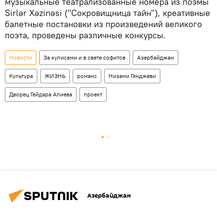
музыкальные театрализованные номера из поэмы
Sirlər Xəzinəsi ("Сокровищница тайн"), креативные
балетные постановки из произведений великого
поэта, проведены различные конкурсы.
Новости
За кулисами и в свете софитов
Азербайджан
Культура
ЖИЗНЬ
романс
Низами Гянджеви
Дворец Гейдара Алиева
проект
Азербайджан