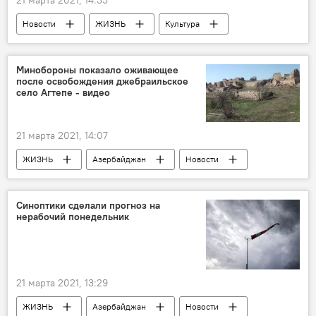
Новости
ЖИЗНЬ
Культура
Азербайджан
Филармония
Государственная филармония имени Муслима Магомаева
Минобороны показало оживающее
после освобождения джебраильское
Концерт
Новруз
село Агтепе - видео
21 марта 2021, 14:07
ЖИЗНЬ
Азербайджан
Новости
Карабах
Джебраильский район
Министерство обороны АР
Синоптики сделали прогноз на
нерабочий понедельник
21 марта 2021, 13:29
ЖИЗНЬ
Азербайджан
Новости