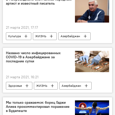
артист и известный писатель
21 марта 2021, 17:17
Культура
ЖИЗНЬ
Азербайджан
Новости
Происшествия
писатель
Артист
Смерть
Коронавирус
Названо число инфицированных
COVID-19 в Азербайджане за
последние сутки
21 марта 2021, 16:21
Здоровье
ЖИЗНЬ
Азербайджан
Новости
Коронавирус
Статистика
Мы только сражаемся: борец Гаджи
Алиев прокомментировал поражение
в Будапеште