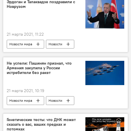
Эрдоган и Талаквадзе поздравили с
Новрузом
21 марта 2021, 11:22
Новости мира
Новости
Не успели: Пашинян признал, что
Армения закупила у России
истребители без ракет
21 марта 2021, 10:19
Новости мира
Новости
истребители Су-30СМ
Армения
Россия
война
Генетические тесты: что ДНК может
сказать о вас, ваших предках и
потомках