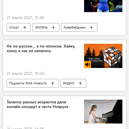
21 марта 2021, 15:36
Спорт
ЖИЗНЬ
Азербайджан
Новости
Гаджи Алиев
Поражение
борец
Не по-русски… а по-японски. Хайку,
хокку и как их написать
21 марта 2021, 15:00
Подкасты РИА Новости
РАДИО
МУЛЬТИМЕДИА
Новости
Таланты разных возрастов дали
онлайн-концерт в честь Новруза
21 марта 2021, 14:35