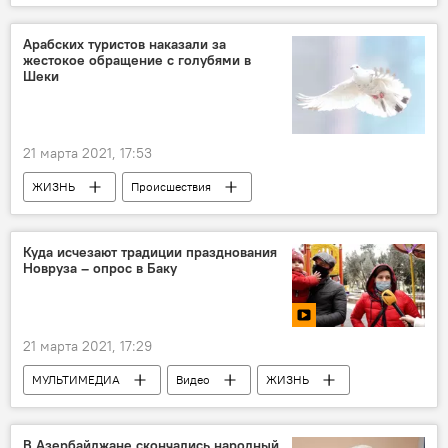
Азербайджан
Карабах
Карабах
Депутат Руфат Гулиев
Разминирование
Арабских туристов наказали за
жестокое обращение с голубями в
Шеки
21 марта 2021, 17:53
ЖИЗНЬ
Происшествия
Азербайджан
Новости
Куда исчезают традиции празднования
Новруза – опрос в Баку
21 марта 2021, 17:29
МУЛЬТИМЕДИА
Видео
ЖИЗНЬ
Азербайджан
Новости
В Азербайджане скончались народный