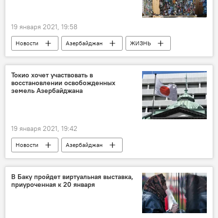
19 января 2021, 19:58
Новости
Азербайджан
ЖИЗНЬ
Полигон
Бытовые отходы
Токио хочет участвовать в
восстановлении освобожденных
земель Азербайджана
19 января 2021, 19:42
Новости
Азербайджан
Новости мира
Экономика
Карабах
Япония
Министерство энергетики АР
В Баку пройдет виртуальная выставка,
приуроченная к 20 января
встреча