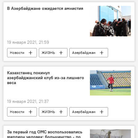
В Азербайджане ожидается амнистия
19 января 2021, 21:59
Новости
ЖИЗНЬ
Азербайджан
Амнистия
помилование
Алимамед Нуриев
Казахстанец покинул
азербайджанский клуб из-за лишнего
веса
19 января 2021, 21:37
Новости
ЖИЗНЬ
Азербайджан
Спорт
Лишний вес
Футбол
За первый год ОМС воспользовались
миллион человек: большинство - по