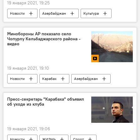
19 января 2021, 19:25
Новости
Азербайджан
Культура
ЖИЗНЬ
Баку
Выставка
20 января
Минобороны АР показало село
Чопурлу Кельбаджарского района -
видео
19 января 2021, 19:10
Новости
Карабах
Азербайджан
Минобороны АР
Кельбаджарский район
МУЛЬТИМЕДИА
Видео
Пресс-секретарь "Карабаха" объявил
об уходе из клуба
19 января 2021, 19:06
Новости
ЖИЗНЬ
Спорт