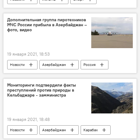
Азербайджан
ФК "Карабах"
Нурлан Ибрагимов
Дополнительная группа пиротехников
МЧС России прибыла в Азербайджан –
фото, видео
19 января 2021, 18:53
Новости
Азербайджан
Россия
Карабах
МЧС РФ
МЧС АР
Мониторинги подтвердили факты
преступлений против природы в
Кельбаджаре - замминистра
19 января 2021, 18:48
Новости
Азербайджан
Карабах
ЖИЗНЬ
Экономика