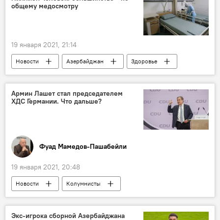
общему медосмотру
19 января 2021, 21:14
Новости
Азербайджан
Здоровье
ЖИЗНЬ
Экономика
ОМС
Статистика
Итоги года
Армин Лашет стал председателем
ХДС Германии. Что дальше?
Фуад Мамедов-Пашабейли
19 января 2021, 20:48
Новости
Колумнисты
Новости мира
Экс-игрока сборной Азербайджана