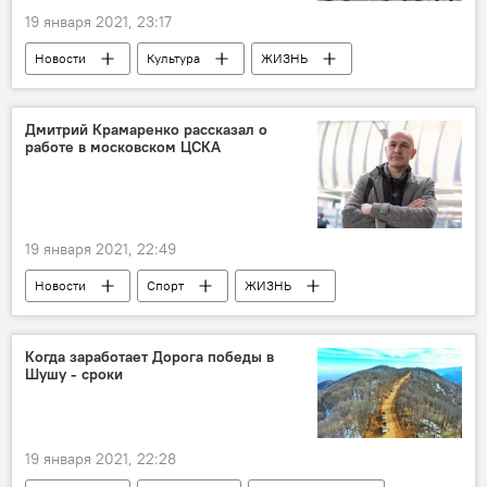
19 января 2021, 23:17
Новости
Культура
ЖИЗНЬ
Азербайджан
Карабах
Шуша
Тунзаля Агаева
клип
Дмитрий Крамаренко рассказал о
работе в московском ЦСКА
19 января 2021, 22:49
Новости
Спорт
ЖИЗНЬ
Азербайджан
Дмитрий Крамаренко
Центральный спортивный клуб армии (ЦСКА)
Когда заработает Дорога победы в
Шушу - сроки
Тренер
19 января 2021, 22:28