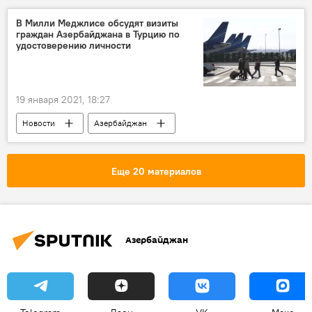
Министерство экологии и природных ресурсов АР
В Милли Меджлисе обсудят визиты
граждан Азербайджана в Турцию по
Кельбаджарский район
мониторинг
удостоверению личности
19 января 2021, 18:27
Новости
Азербайджан
Новости мира
Виза
паспорт
Визит
удостоверение личности
Еще 20 материалов
Азербайджан