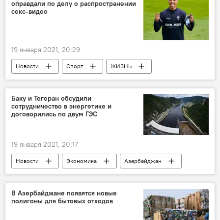
оправдали по делу о распространении
секс-видео
19 января 2021, 20:29
Новости
Спорт
ЖИЗНЬ
Азербайджан
Новости мира
Эдди Исрафилов
Оправдание
Баку и Тегеран обсудили
сотрудничество в энергетике и
договорились по двум ГЭС
19 января 2021, 20:17
Новости
Экономика
Азербайджан
Новости мира
Иран
ГЭС
Сотрудничество
В Азербайджане появятся новые
полигоны для бытовых отходов