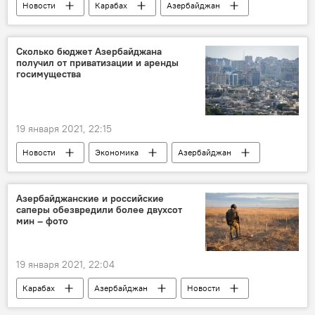
Новости
Карабах
Азербайджан
Шуша
дорога
Победа
Сколько бюджет Азербайджана
получил от приватизации и аренды
госимущества
19 января 2021, 22:15
Новости
Экономика
Азербайджан
бюджет
Приватизация
Аренда
Азербайджанские и российские
саперы обезвредили более двухсот
мин – фото
19 января 2021, 22:04
Карабах
Азербайджан
Новости
Россия
Саперы
Мины