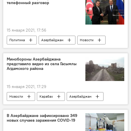
телефонный разговор
15 января 2021, 17:56
Политика
Азербайджан
Новости
Джейхун Байрамов
Сергей Лавров
МИД АР
МИД РФ
Минобороны Азербайджана
представило видео из села Гасымлы
Агдамского района
15 января 2021, 17:29
Новости
Карабах
Азербайджан
Агдамский район
Минобороны Азербайджана
В Азербайджане зафиксировано 349
новых случаев заражения COVID-19