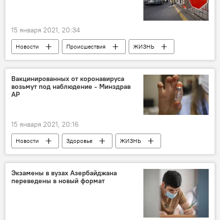
15 января 2021, 20:34
Новости
Происшествия
ЖИЗНЬ
Азербайджан
карантин
полиция
Нарушение
Водители
Вакцинированных от коронавируса
возьмут под наблюдение - Минздрав
АР
15 января 2021, 20:16
Новости
Здоровье
ЖИЗНЬ
Азербайджан
Вакцинация
Коронавирус
поликлиника
Экзамены в вузах Азербайджана
переведены в новый формат