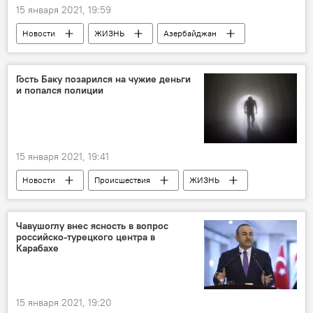
15 января 2021, 19:59
Новости
ЖИЗНЬ
Азербайджан
Экзамены
Онлайн
Вузы
Гость Баку позарился на чужие деньги
и попался полиции
15 января 2021, 19:41
Новости
Происшествия
ЖИЗНЬ
Азербайджан
Воры
Вор
грабитель
ограбление
Чавушоглу внес ясность в вопрос
российско-турецкого центра в
Карабахе
15 января 2021, 19:20