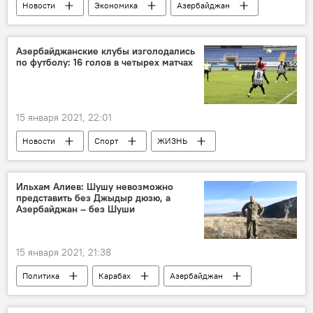
Новости
Экономика
Азербайджан
ВВП
Азербайджанские клубы изголодались
по футболу: 16 голов в четырех матчах
15 января 2021, 22:01
Новости
Спорт
ЖИЗНЬ
Азербайджан
футбол
футболисты
Гол
Ильхам Алиев: Шушу невозможно
представить без Джыдыр дюзю, а
Азербайджан – без Шуши
15 января 2021, 21:38
Политика
Карабах
Азербайджан
Новости
Джыдыр дюзю
Шуша