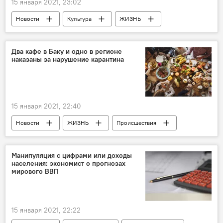
15 января 2021, 23:02
Новости
Культура
ЖИЗНЬ
Азербайджан
Россия
Государственный академический Мариинский театр
Два кафе в Баку и одно в регионе
наказаны за нарушение карантина
дебют
Азербайджанец
15 января 2021, 22:40
Новости
ЖИЗНЬ
Происшествия
Азербайджан
Кафе
карантин
Нарушение
Манипуляция с цифрами или доходы
населения: экономист о прогнозах
мирового ВВП
15 января 2021, 22:22