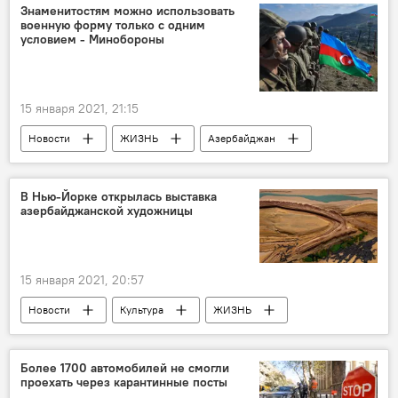
Знаменитостям можно использовать
военную форму только с одним
условием - Минобороны
15 января 2021, 21:15
Новости
ЖИЗНЬ
Азербайджан
Военная форма
Разрешение
Министерство обороны АР
В Нью-Йорке открылась выставка
азербайджанской художницы
15 января 2021, 20:57
Новости
Культура
ЖИЗНЬ
Азербайджан
Выставка
Художница
Нью-Йорк
Более 1700 автомобилей не смогли
проехать через карантинные посты