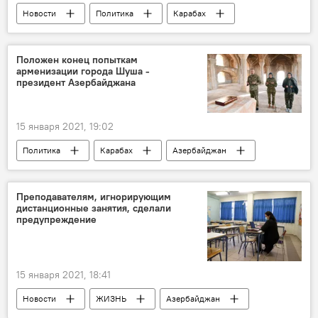
Новости
Политика
Карабах
Новости мира
Азербайджан
Военные
турецкие военнослужащие
Положен конец попыткам
арменизации города Шуша -
Карабах
президент Азербайджана
15 января 2021, 19:02
Политика
Карабах
Азербайджан
Новости
ЖИЗНЬ
Шуша
Преподавателям, игнорирующим
дистанционные занятия, сделали
предупреждение
15 января 2021, 18:41
Новости
ЖИЗНЬ
Азербайджан