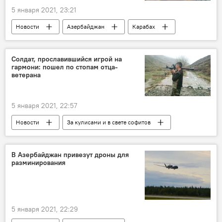
5 января 2021, 23:21
Новости
Азербайджан
Карабах
Экономика
Министерство экономики АР
Солдат, прославившийся игрой на
гармони: пошел по стопам отца-
ветерана
5 января 2021, 22:57
Новости
За кулисами и в свете софитов
Азербайджан
Культура
ЖИЗНЬ
Карабах
солдат
Музыкант
В Азербайджан привезут дроны для
разминирования
5 января 2021, 22:29