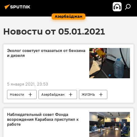
Азербайджан
Новости от 05.01.2021
Эколог советует отказаться от бензина
и дизеля
5 января 2021, 23:53
Новости
Азербайджан
ЖИЗНЬ
Экономика
Бензин
Дизель
Топливо
Экология
Наблюдательный совет Фонда
возрождения Карабаха приступил к
работе