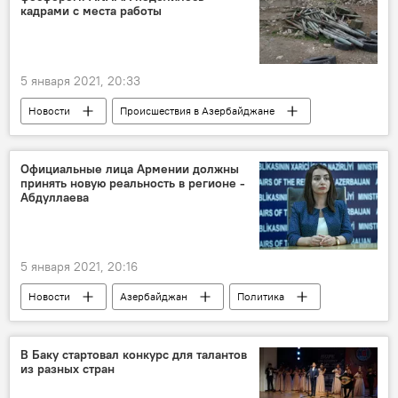
наркотики
кадрами с места работы
5 января 2021, 20:33
Новости
Происшествия в Азербайджане
Азербайджан
Карабах
Происшествия
ЖИЗНЬ
Официальные лица Армении должны
принять новую реальность в регионе -
Национальное агентство по очистке от мин территорий АР (ANAMA)
Абдуллаева
Неразорвавшиеся снаряды
Агдамский район
5 января 2021, 20:16
Новости
Азербайджан
Политика
Карабах
Лейла Абдуллаева
Соглашение
В Баку стартовал конкурс для талантов
из разных стран
Министерство иностранных дел АР