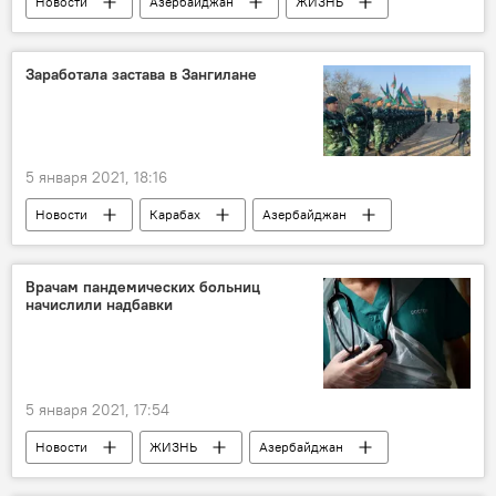
Новости
Азербайджан
ЖИЗНЬ
Карабах
Кельбаджарский район
Министерство обороны АР
МУЛЬТИМЕДИА
Заработала застава в Зангилане
Видео
5 января 2021, 18:16
Новости
Карабах
Азербайджан
Зангилан
Государственная пограничная служба АР (ГПС)
Врачам пандемических больниц
начислили надбавки
погранзастава
5 января 2021, 17:54
Новости
ЖИЗНЬ
Азербайджан
надбавка
врачи