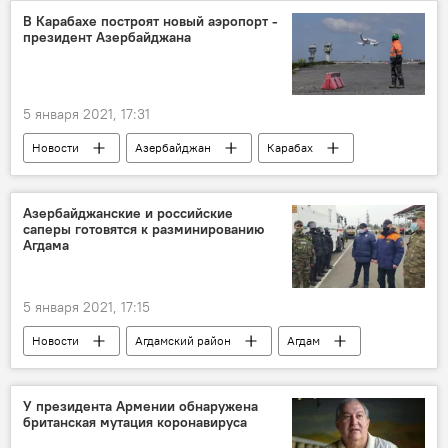
В Карабахе построят новый аэропорт -
президент Азербайджана
5 января 2021, 17:31
Новости
Азербайджан
Карабах
Политика
Экономика
Аэропорт
строительство
Карабах
Азербайджанские и российские
саперы готовятся к разминированию
Агдама
5 января 2021, 17:15
Новости
Агдамский район
Агдам
Разминирование
У президента Армении обнаружена
британская мутация коронавируса