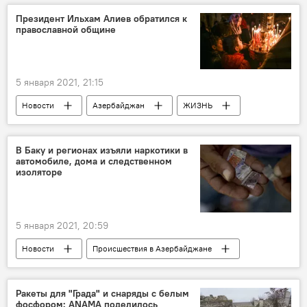
Министерство экологии и природных ресурсов АР
Президент Ильхам Алиев обратился к
православной общине
Топливо
Стандарты
5 января 2021, 21:15
Новости
Азербайджан
ЖИЗНЬ
Политика
Ильхам Алиев
Рождество
поздравление
В Баку и регионах изъяли наркотики в
автомобиле, дома и следственном
изоляторе
5 января 2021, 20:59
Новости
Происшествия в Азербайджане
Азербайджан
Происшествия
ЖИЗНЬ
Баку
Гянджа
Губа
Ракеты для "Града" и снаряды с белым
фосфором: ANAMA поделилось