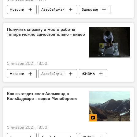
Новости
Азербайджан
Здоровье
ЖИЗНЬ
Баку
Коронавирус
Статистика
Получить справку о месте работы
теперь можно самостоятельно - видео
5 января 2021, 18:50
Новости
Азербайджан
ЖИЗНЬ
ТЕХНОЛОГИИ
Экономика
Министерство труда и социальной защиты населения АР
Как выглядит село Аллыкенд в
Кельбаджаре - видео Минобороны
электронная справка
Онлайн
5 января 2021, 18:30