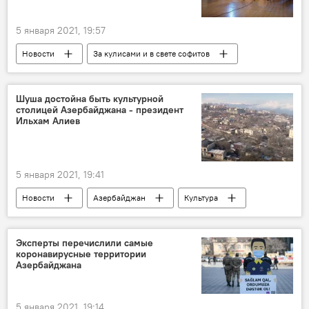
5 января 2021, 19:57
Новости
За кулисами и в свете софитов
Азербайджан
Культура
ЖИЗНЬ
конкурс
дети
таланты
Шуша достойна быть культурной
столицей Азербайджана - президент
Баку
Ильхам Алиев
5 января 2021, 19:41
Новости
Азербайджан
Культура
ЖИЗНЬ
Карабах
Ильхам Алиев
Шуша
Культурная столица
Эксперты перечислили самые
коронавирусные территории
Азербайджана
5 января 2021, 19:14