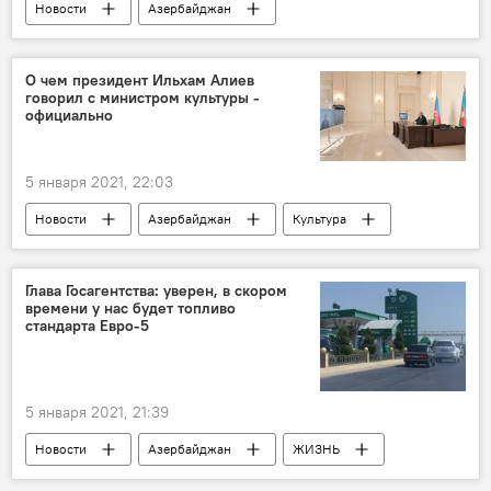
Новости
Азербайджан
ТЕХНОЛОГИИ
ЖИЗНЬ
Карабах
Разминирование
О чем президент Ильхам Алиев
говорил с министром культуры -
Национальное агентство по очистке от мин территорий АР (ANAMA)
официально
Дроны
Беспилотники
5 января 2021, 22:03
Новости
Азербайджан
Культура
ЖИЗНЬ
Карабах
Политика
Ильхам Алиев
Министерство культуры АР
Глава Госагентства: уверен, в скором
времени у нас будет топливо
стандарта Евро-5
5 января 2021, 21:39
Новости
Азербайджан
ЖИЗНЬ
Экономика