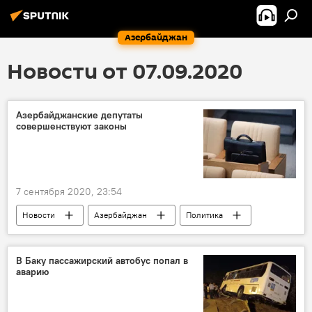
Азербайджан
Новости от 07.09.2020
Азербайджанские депутаты
совершенствуют законы
7 сентября 2020, 23:54
Новости
Азербайджан
Политика
Милли Меджлис АР
Законодательство
Депутаты
В Баку пассажирский автобус попал в
аварию