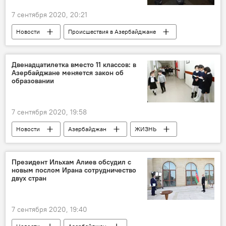
7 сентября 2020, 20:21
Новости
Происшествия в Азербайджане
Происшествия
ЖИЗНЬ
наркотики
задержание
Конопля
Саженцы
Двенадцатилетка вместо 11 классов: в
Азербайджане меняется закон об
Билясуварский район
образовании
7 сентября 2020, 19:58
Новости
Азербайджан
ЖИЗНЬ
Политика
Образование
Милли Меджлис АР
Поправки
Президент Ильхам Алиев обсудил с
новым послом Ирана сотрудничество
двух стран
7 сентября 2020, 19:40