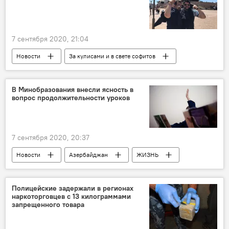
7 сентября 2020, 21:04
Новости
За кулисами и в свете софитов
Россия
Культура
ЖИЗНЬ
Эльчин Азизов
Юсиф Эйвазов
В Минобразования внесли ясность в
вопрос продолжительности уроков
Большой театр России
концерт
аншлаг
7 сентября 2020, 20:37
Новости
Азербайджан
ЖИЗНЬ
Министерство образования АР
Урок
Продолжительность
Учебный год
Полицейские задержали в регионах
наркоторговцев с 13 килограммами
запрещенного товара