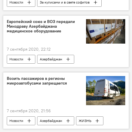
Новости
За кулисами и в свете софитов
Россия
Культура
ЖИЗНЬ
Ведущий
Россия
шоу
Европейский союз и ВОЗ передали
Минздраву Азербайджана
медицинское оборудование
7 сентября 2020, 22:12
Новости
Азербайджан
Новости мира
Здоровье
ЖИЗНЬ
Европейский союз
Возить пассажиров в регионы
микроавтобусами запрещается
Всемирная организация здравоохранения
оборудование
Медицина
7 сентября 2020, 21:56
Новости
Азербайджан
ЖИЗНЬ
Экономика
Регионы