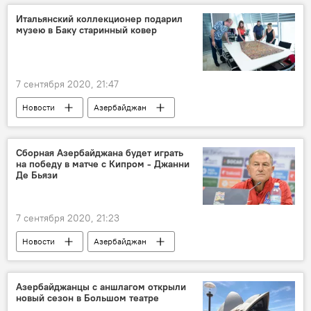
Микроавтобус
пассажиры
Итальянский коллекционер подарил
музею в Баку старинный ковер
карантин
7 сентября 2020, 21:47
Новости
Азербайджан
Новости мира
Культура
ЖИЗНЬ
Азербайджанский государственный музей ковра
Сборная Азербайджана будет играть
на победу в матче с Кипром - Джанни
коллекционер
ковер
подарок
Де Бьязи
7 сентября 2020, 21:23
Новости
Азербайджан
Новости мира
Спорт
ЖИЗНЬ
Сборная
футбол
Кипр
Азербайджанцы с аншлагом открыли
новый сезон в Большом театре
Лига наций