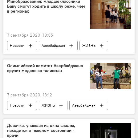
Минобразования: младшеклассники
Баку смогут ходить в школу реже, чем
травма
в регионах
7 сентября 2020, 18:35
Новости
Азербайджан
ЖИЗНЬ
Министерство образования АР
Учебный год
Расписание
Правила
Олимпийский комитет Азербайджана
вручит медаль за талисман
7 сентября 2020, 18:12
Новости
ЖИЗНЬ
Азербайджан
Спорт
талисманы
НОК
Девочка, упавшая из окна школы,
находится в тяжелом состоянии -
врачи