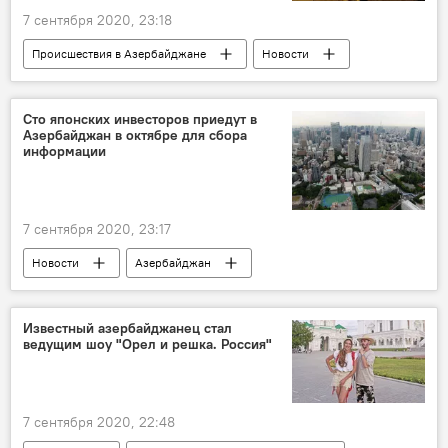
7 сентября 2020, 23:18
Происшествия в Азербайджане
Новости
Происшествия
ЖИЗНЬ
авария
ДТП
автобус
Баку
Сто японских инвесторов приедут в
Азербайджан в октябре для сбора
информации
7 сентября 2020, 23:17
Новости
Азербайджан
Новости мира
Экономика
Япония
инвесторы
информация
Октябрь
Известный азербайджанец стал
ведущим шоу "Орел и решка. Россия"
7 сентября 2020, 22:48