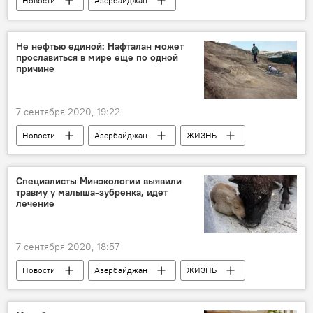
Новости
Азербайджан
Новости мира
Политика
Ильхам Алиев
Иран
Не нефтью единой: Нафталан может
прославиться в мире еще по одной
сотрудничество
Посол
причине
7 сентября 2020, 19:22
Новости
Азербайджан
ЖИЗНЬ
Культура
Экономика
Нафталан
археологические находки
Слава
Специалисты Минэкологии выявили
травму у малыша-зубренка, идет
туризм
лечение
7 сентября 2020, 18:57
Новости
Азербайджан
ЖИЗНЬ
Министерство экологии и природных ресурсов АР
Национальный парк "Шахдаг"
зубры