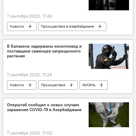
7 сентября 2020, 17:46
Новости
Происшествия в Азербайджане
Происшествия
ЖИЗНЬ
Азербайджан
Окно
Школьница
В Балакене задержаны коноплевод и
поставщики саженцев запрещенного
перелом
растения
7 сентября 2020, 17:24
Новости
Происшествия
ЖИЗНЬ
Азербайджан
Конопля
Наркотики
Оперштаб сообщил о новых случаях
заражения COVID-19 в Азербайджане
7 сентября 2020, 17:02